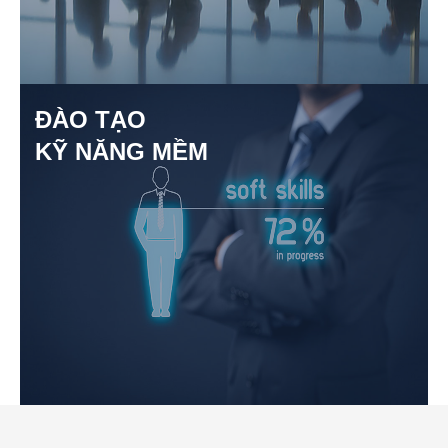
ĐÀO TẠO
KỸ NĂNG MỀM
TƯ VẤN CHIẾN LƯỢC