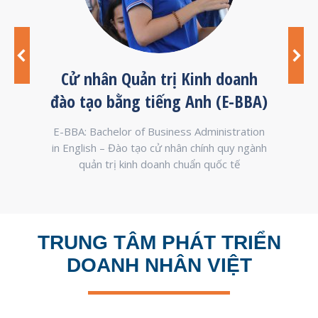
anh
Cử nhân Quản trị Kinh doanh
Cử 
đào tạo bằng tiếng Anh (E-BBA)
on –
E-BBA: Bachelor of Business Administration
E-
iết là
in English – Đào tạo cử nhân chính quy ngành
Engl
quản trị kinh doanh chuẩn quốc tế
TRUNG TÂM PHÁT TRIỂN
DOANH NHÂN VIỆT