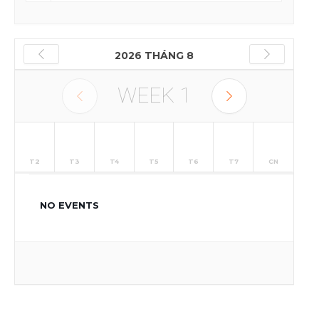
2026 THÁNG 8
WEEK
1
T2
T3
T4
T5
T6
T7
CN
NO EVENTS
27
28
29
30
31
1
2