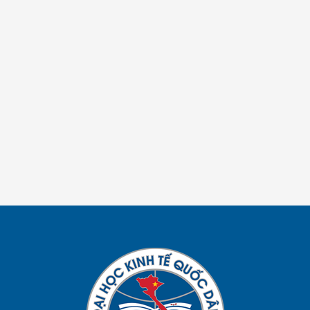
Click liên hệ tư vấn >
TƯ VẤN MARKETING & BÁN HÀNG
Click liên hệ tư vấn>
TƯ VẤN BSC, KPI, LƯƠNG 3P
Click liên hệ tư vấn >
TƯ VẤN QUẢN TRỊ VẬN HÀNH
Click liên hệ tư vấn >