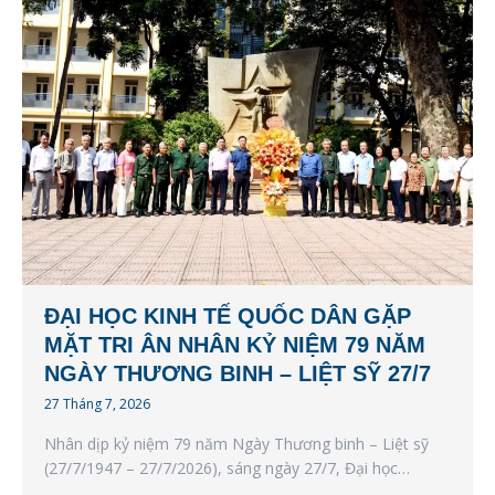
ĐẠI HỌC KINH TẾ QUỐC DÂN GẶP
MẶT TRI ÂN NHÂN KỶ NIỆM 79 NĂM
NGÀY THƯƠNG BINH – LIỆT SỸ 27/7
27 Tháng 7, 2026
Nhân dịp kỷ niệm 79 năm Ngày Thương binh – Liệt sỹ
(27/7/1947 – 27/7/2026), sáng ngày 27/7, Đại học…