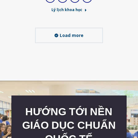
E-
Facebook
Linkedin
Viber
mail
Lý lịch khoa học
Load more
HƯỚNG TỚI NỀN
GIÁO DỤC CHUẨN