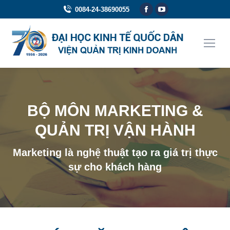
Facebook
YouTube
0084-24-38690055
page
page
opens
opens
in
in
new
new
window
window
BỘ MÔN MARKETING &
QUẢN TRỊ VẬN HÀNH
Marketing là nghệ thuật tạo ra giá trị thực
sự cho khách hàng