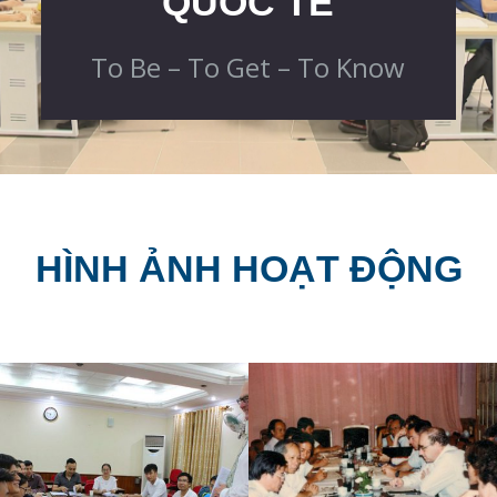
QUỐC TẾ
To Be – To Get – To Know
HÌNH ẢNH HOẠT ĐỘNG