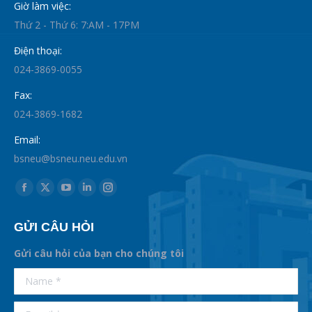
Giờ làm việc:
Thứ 2 - Thứ 6: 7:AM - 17PM
Điện thoại:
024-3869-0055
Fax:
024-3869-1682
Email:
bsneu@bsneu.neu.edu.vn
Find us on:
Facebook
X
YouTube
Linkedin
Instagram
page
page
page
page
page
GỬI CÂU HỎI
opens
opens
opens
opens
opens
in
in
in
in
in
Gửi câu hỏi của bạn cho chúng tôi
new
new
new
new
new
supertotobet
Name *
betist
window
window
window
window
window
E-mail *