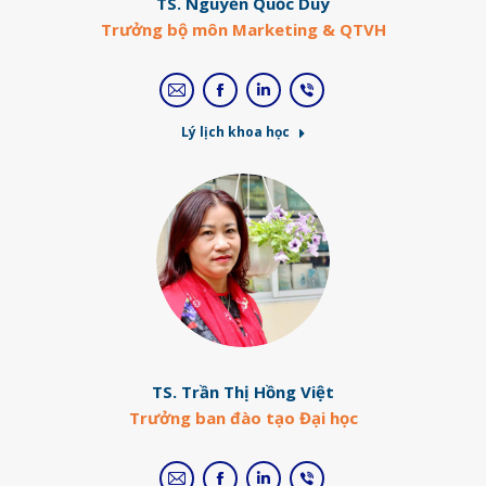
TS. Nguyễn Quốc Duy
Trưởng bộ môn Marketing & QTVH
E-
Facebook
Linkedin
Viber
mail
Lý lịch khoa học
TS. Trần Thị Hồng Việt
Trưởng ban đào tạo Đại học