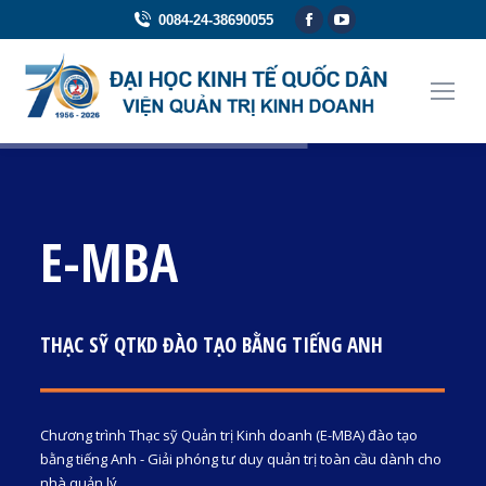
Facebook
YouTube
0084-24-38690055
page
page
opens
opens
in
in
new
new
window
window
E-MBA
THẠC SỸ QTKD ĐÀO TẠO BẰNG TIẾNG ANH
Chương trình Thạc sỹ Quản trị Kinh doanh (E-MBA) đào tạo
bằng tiếng Anh - Giải phóng tư duy quản trị toàn cầu dành cho
nhà quản lý.