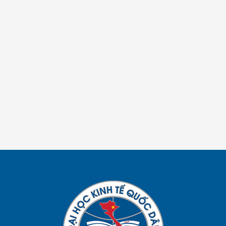
Click liên hệ tư vấn >
TƯ VẤN MARKETING & BÁN HÀNG
Click liên hệ tư vấn>
TƯ VẤN BSC, KPI, LƯƠNG 3P
Click liên hệ tư vấn >
TƯ VẤN QUẢN TRỊ VẬN HÀNH
Click liên hệ tư vấn >