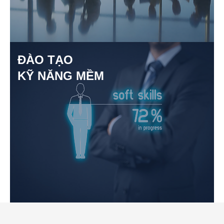
ĐÀO TẠO
KỸ NĂNG MỀM
TƯ VẤN CHIẾN LƯỢC