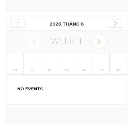
2026 THÁNG 8
WEEK
1
T2
T3
T4
T5
T6
T7
CN
NO EVENTS
27
28
29
30
31
1
2