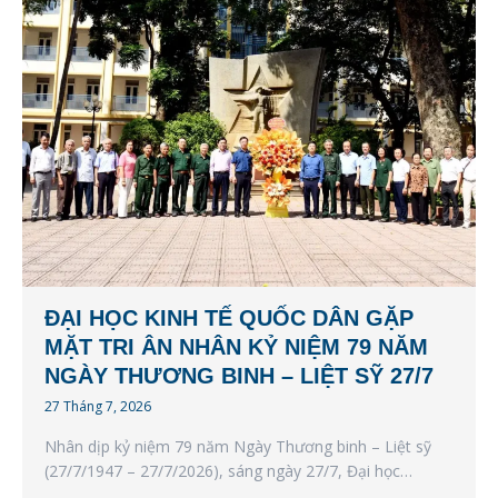
ĐẠI HỌC KINH TẾ QUỐC DÂN GẶP
MẶT TRI ÂN NHÂN KỶ NIỆM 79 NĂM
NGÀY THƯƠNG BINH – LIỆT SỸ 27/7
27 Tháng 7, 2026
Nhân dịp kỷ niệm 79 năm Ngày Thương binh – Liệt sỹ
(27/7/1947 – 27/7/2026), sáng ngày 27/7, Đại học…