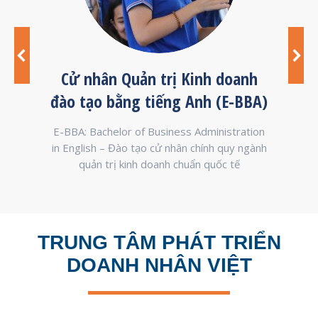
anh
Cử nhân Quản trị Kinh doanh
Cử 
đào tạo bằng tiếng Anh (E-BBA)
on –
E-BBA: Bachelor of Business Administration
E-
iết là
in English – Đào tạo cử nhân chính quy ngành
Engl
quản trị kinh doanh chuẩn quốc tế
TRUNG TÂM PHÁT TRIỂN
DOANH NHÂN VIỆT