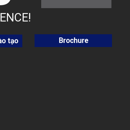
ENCE!
Brochure
ào tạo