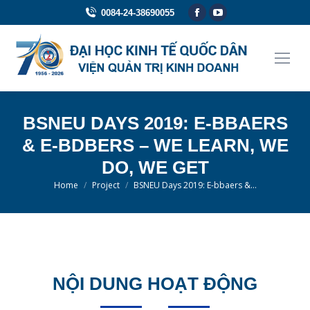
Facebook
YouTube
0084-24-38690055
page
page
opens
opens
in
in
new
new
window
window
BSNEU DAYS 2019: E-BBAERS
& E-BDBERS – WE LEARN, WE
DO, WE GET
You are here:
Home
Project
BSNEU Days 2019: E-bbaers &…
NỘI DUNG HOẠT ĐỘNG