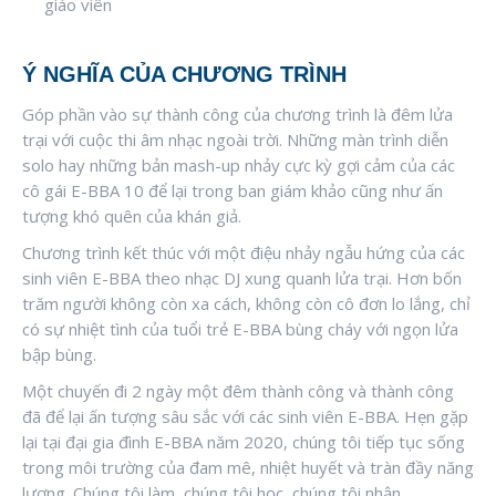
giáo viên
Ý NGHĨA CỦA CHƯƠNG TRÌNH
Góp phần vào sự thành công của chương trình là đêm lửa
trại với cuộc thi âm nhạc ngoài trời. Những màn trình diễn
solo hay những bản mash-up nhảy cực kỳ gợi cảm của các
cô gái E-BBA 10 để lại trong ban giám khảo cũng như ấn
tượng khó quên của khán giả.
Chương trình kết thúc với một điệu nhảy ngẫu hứng của các
sinh viên E-BBA theo nhạc DJ xung quanh lửa trại. Hơn bốn
trăm người không còn xa cách, không còn cô đơn lo lắng, chỉ
có sự nhiệt tình của tuổi trẻ E-BBA bùng cháy với ngọn lửa
bập bùng.
Một chuyến đi 2 ngày một đêm thành công và thành công
đã để lại ấn tượng sâu sắc với các sinh viên E-BBA. Hẹn gặp
lại tại đại gia đình E-BBA năm 2020, chúng tôi tiếp tục sống
trong môi trường của đam mê, nhiệt huyết và tràn đầy năng
lượng. Chúng tôi làm, chúng tôi học, chúng tôi nhận