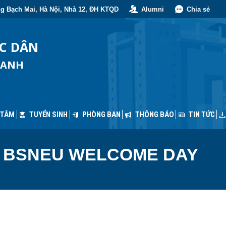
g Bạch Mai, Hà Nội, Nhà 12, ĐH KTQD
Alumni
Chia sẻ
 TÂM
TUYỂN SINH
PHÒNG BAN
THÔNG BÁO
TIN TỨC
ỐC DÂN
OANH
 TÂM
TUYỂN SINH
PHÒNG BAN
THÔNG BÁO
TIN TỨC
:
BSNEU WELCOME DAY