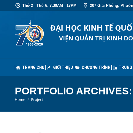
Thứ 2 - Thứ 6: 7:30AM - 17PM
207 Giải Phóng, Phườn
TRANG CHỦ
GIỚI THIỆU
CHƯƠNG TRÌNH
TRUNG
ĐẠI HỌC KINH TẾ QU
VIỆN QUẢN TRỊ KINH D
TRANG CHỦ
GIỚI THIỆU
CHƯƠNG TRÌNH
TRUNG
PORTFOLIO ARCHIVES
You are here:
Home
Project