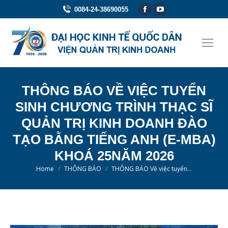
Facebook
YouTube
0084-24-38690055
page
page
opens
opens
in
in
new
new
window
window
THÔNG BÁO VỀ VIỆC TUYỂN
SINH CHƯƠNG TRÌNH THẠC SĨ
QUẢN TRỊ KINH DOANH ĐÀO
TẠO BẰNG TIẾNG ANH (E-MBA)
KHOÁ 25NĂM 2026
You are here:
Home
THÔNG BÁO
THÔNG BÁO Về việc tuyển…