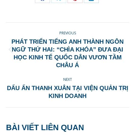
Share
Share
Share
Share
on
on
on
on
Facebook
X
Pinterest
LinkedIn
POST
PREVIOUS
NAVIGATION
PHÁT TRIỂN TIẾNG ANH THÀNH NGÔN
NGỮ THỨ HAI: “CHÌA KHÓA” ĐƯA ĐẠI
Previous
HỌC KINH TẾ QUỐC DÂN VƯƠN TẦM
post:
CHÂU Á
NEXT
DẤU ẤN THANH XUÂN TẠI VIỆN QUẢN TRỊ
Next
KINH DOANH
post:
BÀI VIẾT LIÊN QUAN