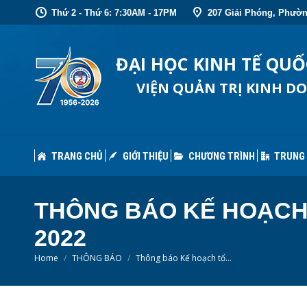
Thứ 2 - Thứ 6: 7:30AM - 17PM
207 Giải Phóng, Phườn
TRANG CHỦ
GIỚI THIỆU
CHƯƠNG TRÌNH
TRUNG
ĐẠI HỌC KINH TẾ QU
VIỆN QUẢN TRỊ KINH D
TRANG CHỦ
GIỚI THIỆU
CHƯƠNG TRÌNH
TRUNG
THÔNG BÁO KẾ HOẠCH
2022
You are here:
Home
THÔNG BÁO
Thông báo Kế hoạch tổ…