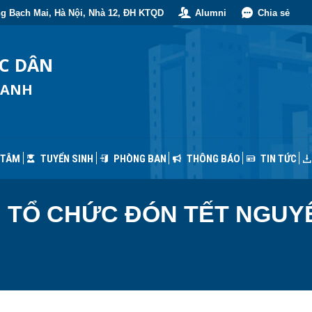
g Bạch Mai, Hà Nội, Nhà 12, ĐH KTQD
Alumni
Chia sẻ
 TÂM
TUYỂN SINH
PHÒNG BAN
THÔNG BÁO
TIN TỨC
ỐC DÂN
OANH
 TÂM
TUYỂN SINH
PHÒNG BAN
THÔNG BÁO
TIN TỨC
 TỔ CHỨC ĐÓN TẾT NGUY