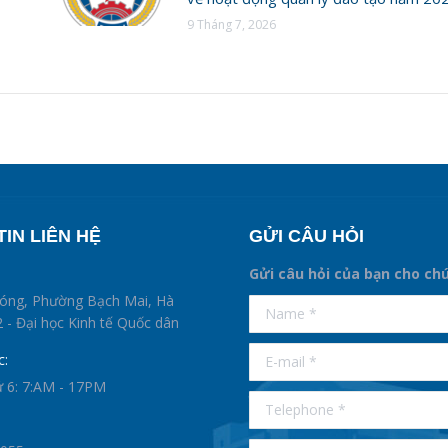
9 Tháng 7, 2026
IN LIÊN HỆ
GỬI CÂU HỎI
Gửi câu hỏi của bạn cho ch
supertotobet
hóng, Phường Bạch Mai, Hà
Name *
betist
 - Đại học Kinh tế Quốc dân
E-mail *
c:
ứ 6: 7:AM - 17PM
Telephone *