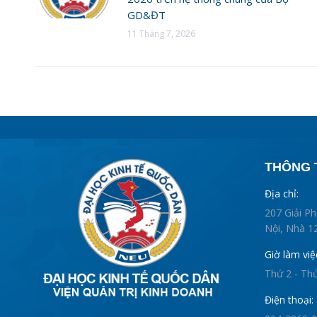
GD&ĐT
11 Tháng 7, 2026
THÔNG T
Địa chỉ:
207 Giải P
Nội, Nhà 12
Giờ làm việ
Thứ 2 - Th
Điện thoại: