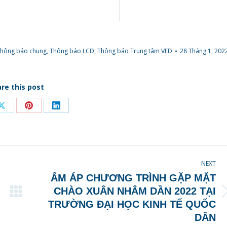
hông báo chung
,
Thông báo LCD
,
Thông báo Trung tâm VED
28 Tháng 1, 202
re this post
Share
Share
Share
on
on
on
ook
X
Pinterest
LinkedIn
NEXT
ẤM ÁP CHƯƠNG TRÌNH GẶP MẶT
CHÀO XUÂN NHÂM DẦN 2022 TẠI
Next
TRƯỜNG ĐẠI HỌC KINH TẾ QUỐC
post:
DÂN