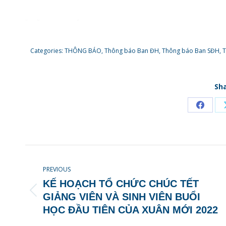
Categories:
THÔNG BÁO
,
Thông báo Ban ĐH
,
Thông báo Ban SĐH
,
T
Sha
Share
on
Faceb
POST
NAVIGATION
PREVIOUS
KẾ HOẠCH TỔ CHỨC CHÚC TẾT
Previous
GIẢNG VIÊN VÀ SINH VIÊN BUỔI
post:
HỌC ĐẦU TIÊN CỦA XUÂN MỚI 2022