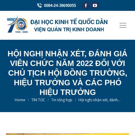
Facebook
YouTube
0084-24-38690055
page
page
opens
opens
in
in
new
new
window
window
HỘI NGHỊ NHẬN XÉT, ĐÁNH GIÁ
VIÊN CHỨC NĂM 2022 ĐỐI VỚI
CHỦ TỊCH HỘI ĐỒNG TRƯỜNG,
HIỆU TRƯỞNG VÀ CÁC PHÓ
HIỆU TRƯỞNG
You are here:
Home
TIN TỨC
Tin tổng hợp
Hội nghị nhận xét, đánh…