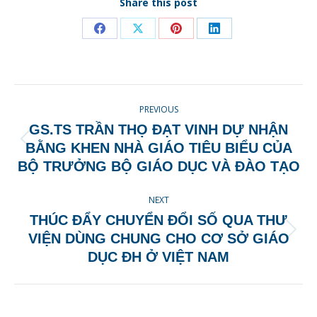
Share this post
Share
Share
Share
Share
on
on
on
on
Facebook
X
Pinterest
LinkedIn
POST
PREVIOUS
NAVIGATION
GS.TS TRẦN THỌ ĐẠT VINH DỰ NHẬN
Previous
BẰNG KHEN NHÀ GIÁO TIÊU BIỂU CỦA
post:
BỘ TRƯỞNG BỘ GIÁO DỤC VÀ ĐÀO TẠO
NEXT
THÚC ĐẨY CHUYỂN ĐỔI SỐ QUA THƯ
Next
VIỆN DÙNG CHUNG CHO CƠ SỞ GIÁO
post:
DỤC ĐH Ở VIỆT NAM