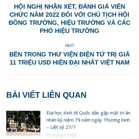
NAVIGATION
HỘI NGHỊ NHẬN XÉT, ĐÁNH GIÁ VIÊN
CHỨC NĂM 2022 ĐỐI VỚI CHỦ TỊCH HỘI
Previous
ĐỒNG TRƯỜNG, HIỆU TRƯỞNG VÀ CÁC
post:
PHÓ HIỆU TRƯỞNG
NEXT
BÊN TRONG THƯ VIỆN ĐIỆN TỬ TRỊ GIÁ
Next
11 TRIỆU USD HIỆN ĐẠI NHẤT VIỆT NAM
post:
BÀI VIẾT LIÊN QUAN
Đại học Kinh tế Quốc dân gặp mặt tri ân
nhân kỷ niệm 79 năm ngày Thương binh
– Liệt sỹ 27/7
27 Tháng 7, 2026