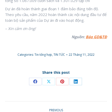
tổng số 1.067.009 cuốn sách và 1.301.029 tạp chí
Dự án đã hoàn thành giai đoạn 1 đảm bảo đúng tiến độ.
Theo yêu cầu, năm 2022 hoàn thành các nội dung đầu tư để
toàn bộ sản phẩm của Dự án đi vào hoạt động.
– Xin cảm ơn ông!
Nguồn:
Báo GD&TĐ
Categories:
Tin tổng hợp
,
TIN TỨC
22 Tháng 11, 2022
Share this post
Share
Share
Share
Share
on
on
on
on
Facebook
X
Pinterest
LinkedIn
POST
PREVIOUS