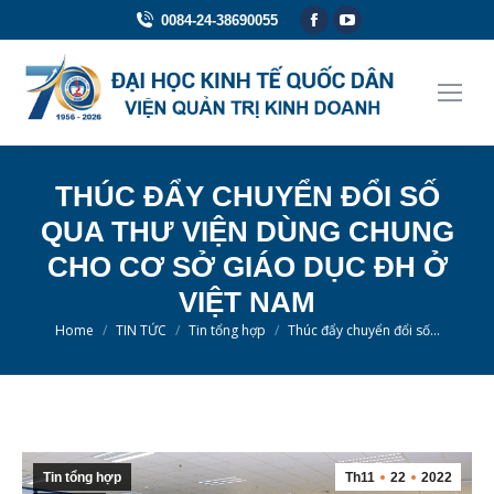
Facebook
YouTube
0084-24-38690055
page
page
opens
opens
in
in
new
new
window
window
THÚC ĐẨY CHUYỂN ĐỔI SỐ
QUA THƯ VIỆN DÙNG CHUNG
CHO CƠ SỞ GIÁO DỤC ĐH Ở
VIỆT NAM
You are here:
Home
TIN TỨC
Tin tổng hợp
Thúc đẩy chuyển đổi số…
Tin tổng hợp
Th11
22
2022