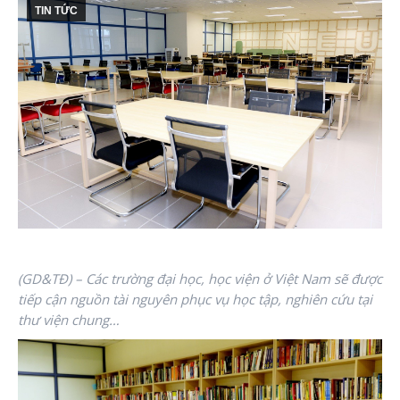
TIN TỨC
(GD&TĐ) – Các trường đại học, học viện ở Việt Nam sẽ được
tiếp cận nguồn tài nguyên phục vụ học tập, nghiên cứu tại
thư viện chung…