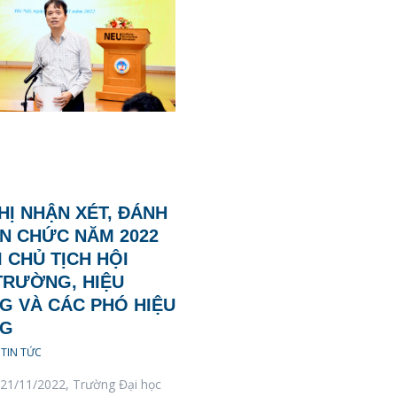
HỊ NHẬN XÉT, ĐÁNH
ÊN CHỨC NĂM 2022
I CHỦ TỊCH HỘI
TRƯỜNG, HIỆU
 VÀ CÁC PHÓ HIỆU
G
,
TIN TỨC
 21/11/2022, Trường Đại học