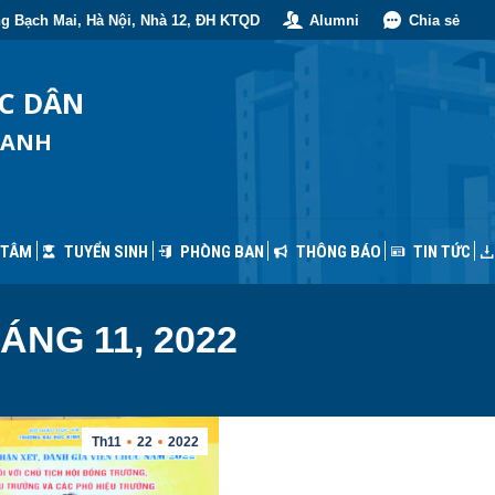
g Bạch Mai, Hà Nội, Nhà 12, ĐH KTQD
Alumni
Chia sẻ
 TÂM
TUYỂN SINH
PHÒNG BAN
THÔNG BÁO
TIN TỨC
ỐC DÂN
OANH
 TÂM
TUYỂN SINH
PHÒNG BAN
THÔNG BÁO
TIN TỨC
ÁNG 11, 2022
Th11
22
2022