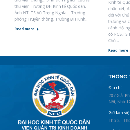
Kinh tế Quố
thư viện Trường ĐH Kinh tế Quốc dân.
nhận xét, 
Ảnh NT. TS Vũ Trọng Nghĩa – Trưởng
đối với Chủ
phòng Truyền thông, Trường ĐH Kinh…
trưởng và 
cảnh Hội n
Read more
có PGS.TS 
Chủ…
Read more
THÔNG T
Địa chỉ:
207 Giải P
Nội, Nhà 12
Giờ làm việ
Thứ 2 - Th