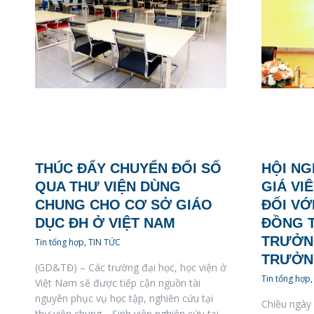
THÚC ĐẨY CHUYỂN ĐỔI SỐ
HỘI NG
QUA THƯ VIỆN DÙNG
GIÁ VI
CHUNG CHO CƠ SỞ GIÁO
ĐỐI VỚ
DỤC ĐH Ở VIỆT NAM
ĐỒNG 
TRƯỞNG
Tin tổng hợp
,
TIN TỨC
TRƯỞN
(GD&TĐ) – Các trường đại học, học viện ở
Tin tổng hợp
Việt Nam sẽ được tiếp cận nguồn tài
nguyên phục vụ học tập, nghiên cứu tại
Chiều ngày
thư viện chung… Sinh viên nghiên cứu tại