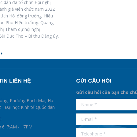
c dân đã tổ chức Hội nghị
đánh giá viên chức năm 2022
 tịch Hội đồng trường, Hiệu
các Phó Hiệu trưởng. Quang
ghị Tham dự hội nghị
Bùi Đức Thọ – Bí thư Đảng ủy,
IN LIÊN HỆ
GỬI CÂU HỎI
Gửi câu hỏi của bạn cho ch
supertotobet
hóng, Phường Bạch Mai, Hà
Name *
betist
 - Đại học Kinh tế Quốc dân
E-mail *
c:
ứ 6: 7:AM - 17PM
Telephone *