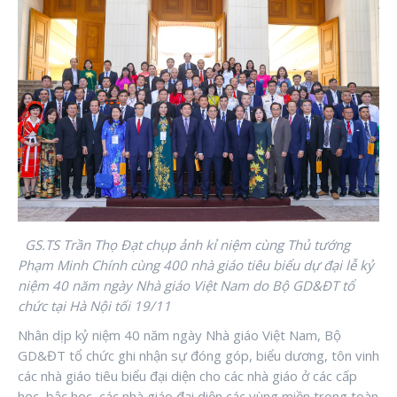
GS.TS Trần Thọ Đạt chụp ảnh kỉ niệm cùng Thủ tướng
Phạm Minh Chính cùng 400 nhà giáo tiêu biểu
dự đại lễ kỷ
niệm 40 năm ngày Nhà giáo Việt Nam do Bộ GD&ĐT tổ
chức tại Hà Nội tối 19/11
Nhân dịp kỷ niệm 40 năm ngày Nhà giáo Việt Nam, Bộ
GD&ĐT tổ chức ghi nhận sự đóng góp, biểu dương, tôn vinh
các nhà giáo tiêu biểu đại diện cho các nhà giáo ở các cấp
học, bậc học, các nhà giáo đại diện các vùng miền trong toàn