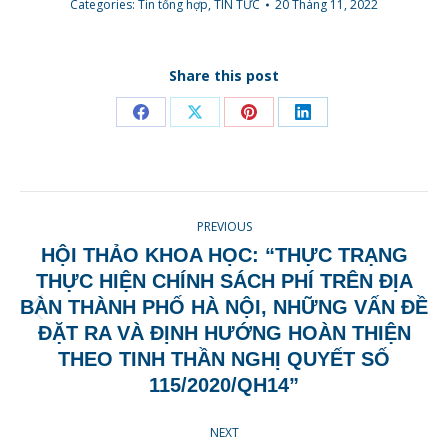
Categories:
Tin tổng hợp
,
TIN TỨC
20 Tháng 11, 2022
Share this post
Share
Share
Share
Share
on
on
on
on
Facebook
X
Pinterest
LinkedIn
POST
PREVIOUS
NAVIGATION
HỘI THẢO KHOA HỌC: “THỰC TRẠNG
THỰC HIỆN CHÍNH SÁCH PHÍ TRÊN ĐỊA
BÀN THÀNH PHỐ HÀ NỘI, NHỮNG VẤN ĐỀ
Previous
ĐẶT RA VÀ ĐỊNH HƯỚNG HOÀN THIỆN
post:
THEO TINH THẦN NGHỊ QUYẾT SỐ
115/2020/QH14”
NEXT