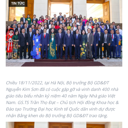
TIN TỨC
Chiều 18/11/2022, tại Hà Nội, Bộ trưởng Bộ GD&ĐT
Nguyễn Kim Sơn đã có cuộc gặp gỡ và vinh danh 400 nhà
giáo tiêu biểu nhân kỷ niệm 40 năm Ngày Nhà giáo Việt
Nam. GS.TS Trần Thọ Đạt – Chủ tịch Hội đồng Khoa học &
Đào tạo Trường Đại học Kinh tế Quốc dân vinh dự được
nhận Bằng khen do Bộ trưởng Bộ GD&ĐT trao tặng.