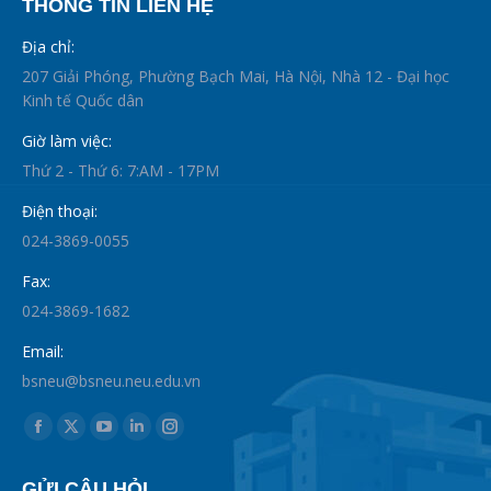
THÔNG TIN LIÊN HỆ
Địa chỉ:
207 Giải Phóng, Phường Bạch Mai, Hà Nội, Nhà 12 - Đại học
Kinh tế Quốc dân
Giờ làm việc:
Thứ 2 - Thứ 6: 7:AM - 17PM
Điện thoại:
024-3869-0055
Fax:
024-3869-1682
Email:
bsneu@bsneu.neu.edu.vn
Find us on:
Facebook
X
YouTube
Linkedin
Instagram
page
page
page
page
page
GỬI CÂU HỎI