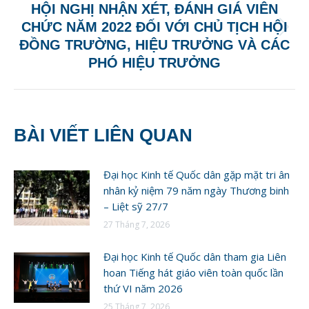
HỘI NGHỊ NHẬN XÉT, ĐÁNH GIÁ VIÊN
CHỨC NĂM 2022 ĐỐI VỚI CHỦ TỊCH HỘI
Next
ĐỒNG TRƯỜNG, HIỆU TRƯỞNG VÀ CÁC
post:
PHÓ HIỆU TRƯỞNG
BÀI VIẾT LIÊN QUAN
Đại học Kinh tế Quốc dân gặp mặt tri ân
nhân kỷ niệm 79 năm ngày Thương binh
– Liệt sỹ 27/7
27 Tháng 7, 2026
Đại học Kinh tế Quốc dân tham gia Liên
hoan Tiếng hát giáo viên toàn quốc lần
thứ VI năm 2026
25 Tháng 7, 2026