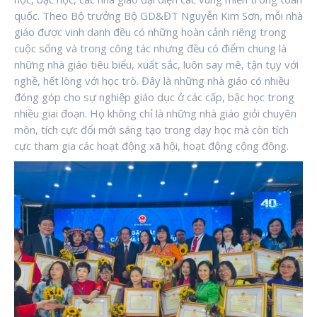
quốc. Theo Bộ trưởng Bộ GD&ĐT Nguyễn Kim Sơn, mỗi nhà
giáo được vinh danh đều có những hoàn cảnh riêng trong
cuộc sống và trong công tác nhưng đều có điểm chung là
những nhà giáo tiêu biểu, xuất sắc, luôn say mê, tận tụy với
nghề, hết lòng với học trò. Đây là những nhà giáo có nhiều
đóng góp cho sự nghiệp giáo dục ở các cấp, bậc học trong
nhiều giai đoạn. Họ không chỉ là những nhà giáo giỏi chuyên
môn, tích cực đổi mới sáng tạo trong dạy học mà còn tích
cực tham gia các hoạt động xã hội, hoạt động cộng đồng.