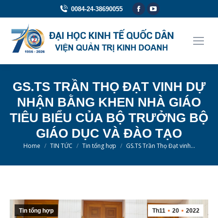
Facebook
YouTube
0084-24-38690055
page
page
opens
opens
in
in
new
new
window
window
GS.TS TRẦN THỌ ĐẠT VINH DỰ
NHẬN BẰNG KHEN NHÀ GIÁO
TIÊU BIỂU CỦA BỘ TRƯỞNG BỘ
GIÁO DỤC VÀ ĐÀO TẠO
You are here:
Home
TIN TỨC
Tin tổng hợp
GS.TS Trần Thọ Đạt vinh…
Tin tổng hợp
Th11
20
2022