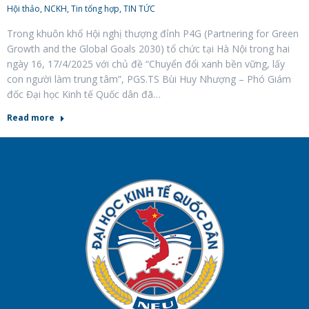
Hội thảo, NCKH
,
Tin tổng hợp
,
TIN TỨC
Trong khuôn khổ Hội nghị thượng đỉnh P4G (Partnering for Green
Growth and the Global Goals 2030) tổ chức tại Hà Nội trong hai
ngày 16, 17/4/2025 với chủ đề “Chuyển đổi xanh bền vững, lấy
con người làm trung tâm”, PGS.TS Bùi Huy Nhượng – Phó Giám
đốc Đại học Kinh tế Quốc dân đã…
Read more