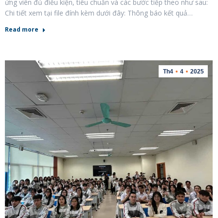
ứng viên đủ điều kiện, tiêu chuẩn và các bước tiếp theo như sau:
Chi tiết xem tại file đính kèm dưới đây: Thông báo kết quả…
Read more
Th4
4
2025