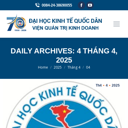
Facebook
YouTube
0084-24-38690055
page
page
opens
opens
in
in
new
new
window
window
DAILY ARCHIVES:
4 THÁNG 4,
2025
You are here:
Home
2025
Tháng 4
04
Th4
4
2025