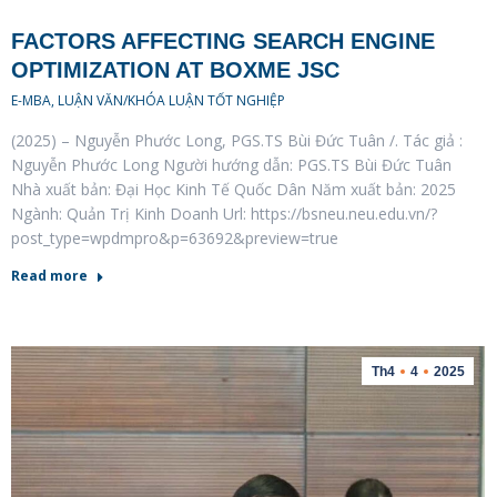
FACTORS AFFECTING SEARCH ENGINE
OPTIMIZATION AT BOXME JSC
E-MBA
,
LUẬN VĂN/KHÓA LUẬN TỐT NGHIỆP
(2025) – Nguyễn Phước Long, PGS.TS Bùi Đức Tuân /. Tác giả :
Nguyễn Phước Long Người hướng dẫn: PGS.TS Bùi Đức Tuân
Nhà xuất bản: Đại Học Kinh Tế Quốc Dân Năm xuất bản: 2025
Ngành: Quản Trị Kinh Doanh Url: https://bsneu.neu.edu.vn/?
post_type=wpdmpro&p=63692&preview=true
Read more
Th4
4
2025