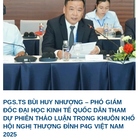
PGS.TS BÙI HUY NHƯỢNG – PHÓ GIÁM
ĐỐC ĐẠI HỌC KINH TẾ QUỐC DÂN THAM
DỰ PHIÊN THẢO LUẬN TRONG KHUÔN KHỔ
HỘI NGHỊ THƯỢNG ĐỈNH P4G VIỆT NAM
2025