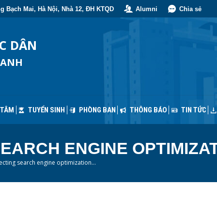
g Bạch Mai, Hà Nội, Nhà 12, ĐH KTQD
Alumni
Chia sẻ
 TÂM
TUYỂN SINH
PHÒNG BAN
THÔNG BÁO
TIN TỨC
ỐC DÂN
OANH
 TÂM
TUYỂN SINH
PHÒNG BAN
THÔNG BÁO
TIN TỨC
EARCH ENGINE OPTIMIZAT
fecting search engine optimization…