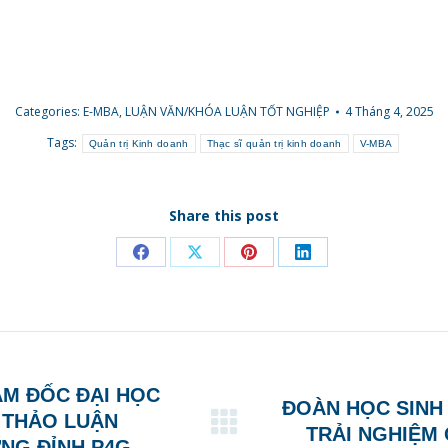
Categories:
E-MBA
,
LUẬN VĂN/KHÓA LUẬN TỐT NGHIỆP
4 Tháng 4, 2025
Tags:
Quản trị Kinh doanh
Thạc sĩ quản trị kinh doanh
V-MBA
Share this post
Share
Share
Share
Share
on
on
on
on
Facebook
X
Pinterest
LinkedIn
ÁM ĐỐC ĐẠI HỌC
ĐOÀN HỌC SINH
 THẢO LUẬN
Next
TRẢI NGHIỆM
NG ĐỈNH P4G