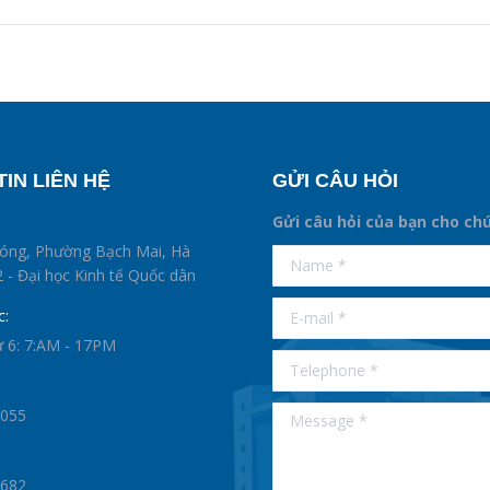
IN LIÊN HỆ
GỬI CÂU HỎI
Gửi câu hỏi của bạn cho ch
supertotobet
hóng, Phường Bạch Mai, Hà
Name *
betist
 - Đại học Kinh tế Quốc dân
E-mail *
c:
ứ 6: 7:AM - 17PM
Telephone *
Message *
0055
1682