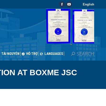
English
SEARCH
Search:
Facebook
YouTube
TÀI NGUYÊN
HỖ TRỢ
LANGUAGES
page
page
opens
opens
in
in
new
new
window
window
SEARCH
Search:
TÀI NGUYÊN
HỖ TRỢ
LANGUAGES
ION AT BOXME JSC