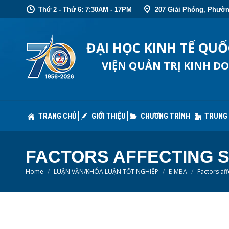
Thứ 2 - Thứ 6: 7:30AM - 17PM
207 Giải Phóng, Phườn
TRANG CHỦ
GIỚI THIỆU
CHƯƠNG TRÌNH
TRUNG
ĐẠI HỌC KINH TẾ QU
VIỆN QUẢN TRỊ KINH D
TRANG CHỦ
GIỚI THIỆU
CHƯƠNG TRÌNH
TRUNG
FACTORS AFFECTING S
You are here:
Home
LUẬN VĂN/KHÓA LUẬN TỐT NGHIỆP
E-MBA
Factors af