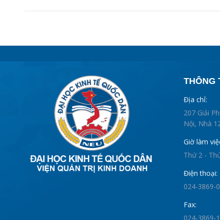
THÔNG T
Địa chỉ:
207 Giải P
Nội, Nhà 12
Giờ làm việ
Thứ 2 - Th
Điện thoại:
024-3869-
Fax:
024-3869-