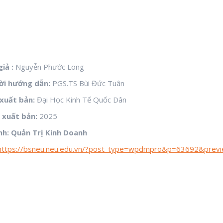
giả :
Nguyễn Phước Long
i hướng dẫn:
PGS.TS Bùi Đức Tuân
xuất bản:
Đại Học Kinh Tế Quốc Dân
xuất bản:
2025
h: Quản Trị Kinh Doanh
https://bsneu.neu.edu.vn/?post_type=wpdmpro&p=63692&prev