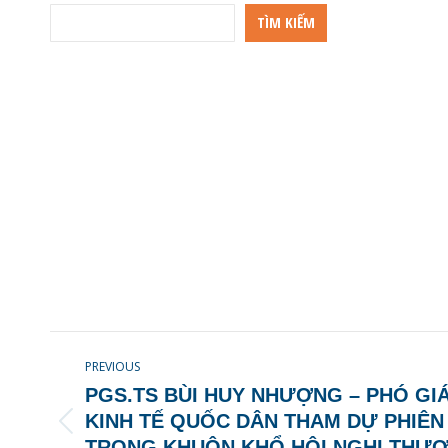
TÌM KIẾM
POST
PREVIOUS
NAVIGATION
PGS.TS BÙI HUY NHƯỢNG – PHÓ GI
KINH TẾ QUỐC DÂN THAM DỰ PHIÊN
Previous
TRONG KHUÔN KHỔ HỘI NGHỊ THƯỢ