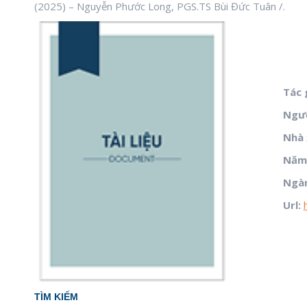
(2025) – Nguyễn Phước Long, PGS.TS Bùi Đức Tuân /.
Tác 
Ngườ
Nhà 
Năm 
Ngàn
Url:
TÌM KIẾM