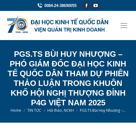
Facebook
YouTube
0084-24-38690055
page
page
opens
opens
in
in
new
new
window
window
PGS.TS BÙI HUY NHƯỢNG –
PHÓ GIÁM ĐỐC ĐẠI HỌC KINH
TẾ QUỐC DÂN THAM DỰ PHIÊN
THẢO LUẬN TRONG KHUÔN
KHỔ HỘI NGHỊ THƯỢNG ĐỈNH
P4G VIỆT NAM 2025
You are here:
Home
TIN TỨC
Hội thảo, NCKH
PGS.TS Bùi Huy Nhượng –…