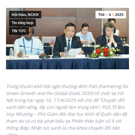
Hội thảo, NCKH
Th4
4
2025
Tin tổng hợp
TIN TỨC
Trong khuôn khổ Hội nghị thượng đỉnh P4G (Partnering for
Green Growth and the Global Goals 2030) tổ chức tại Hà
Nội trong hai ngày 16, 17/4/2025 với chủ đề “Chuyển đổi
xanh bền vững, lấy con người làm trung tâm”, PGS.TS Bùi
Huy Nhượng – Phó Giám đốc Đại học Kinh tế Quốc dân đã
tham dự và có bài phát biểu tại Phiên thảo luận số 4 với
thông điệp: Nhân lực xanh là chìa khóa chuyển đổi bền
vững.