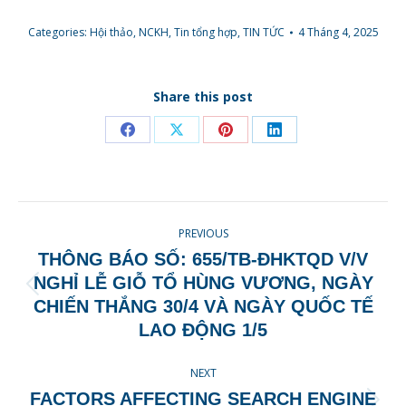
Categories:
Hội thảo, NCKH
,
Tin tổng hợp
,
TIN TỨC
4 Tháng 4, 2025
Share this post
Share
Share
Share
Share
on
on
on
on
Facebook
X
Pinterest
LinkedIn
POST
PREVIOUS
NAVIGATION
THÔNG BÁO SỐ: 655/TB-ĐHKTQD V/V
NGHỈ LỄ GIỖ TỔ HÙNG VƯƠNG, NGÀY
Previous
CHIẾN THẮNG 30/4 VÀ NGÀY QUỐC TẾ
post:
LAO ĐỘNG 1/5
NEXT
FACTORS AFFECTING SEARCH ENGINE