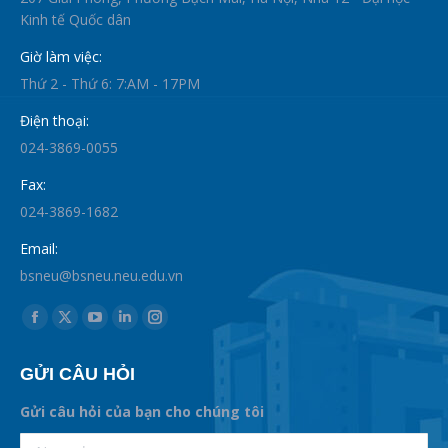
Kinh tế Quốc dân
Giờ làm việc:
Thứ 2 - Thứ 6: 7:AM - 17PM
Điện thoại:
024-3869-0055
Fax:
024-3869-1682
Email:
bsneu@bsneu.neu.edu.vn
Find us on:
Facebook
X
YouTube
Linkedin
Instagram
page
page
page
page
page
GỬI CÂU HỎI
opens
opens
opens
opens
opens
in
in
in
in
in
Gửi câu hỏi của bạn cho chúng tôi
new
new
new
new
new
supertotobet
Name *