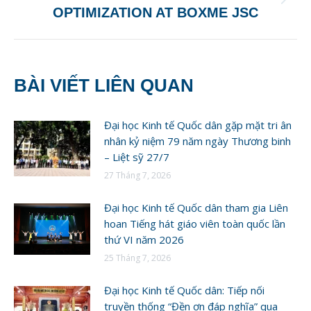
Next
OPTIMIZATION AT BOXME JSC
post:
BÀI VIẾT LIÊN QUAN
Đại học Kinh tế Quốc dân gặp mặt tri ân
nhân kỷ niệm 79 năm ngày Thương binh
– Liệt sỹ 27/7
27 Tháng 7, 2026
Đại học Kinh tế Quốc dân tham gia Liên
hoan Tiếng hát giáo viên toàn quốc lần
thứ VI năm 2026
25 Tháng 7, 2026
Đại học Kinh tế Quốc dân: Tiếp nối
truyền thống “Đền ơn đáp nghĩa” qua