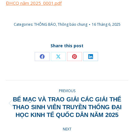
ĐHCQ năm 2025_0001.pdf
Categories:
THÔNG BÁO
,
Thông báo chung
16 Tháng 6, 2025
Share this post
Share
Share
Share
Share
on
on
on
on
Facebook
X
Pinterest
LinkedIn
POST
PREVIOUS
NAVIGATION
BẾ MẠC VÀ TRAO GIẢI CÁC GIẢI THỂ
Previous
THAO SINH VIÊN TRUYỀN THỐNG ĐẠI
post:
HỌC KINH TẾ QUỐC DÂN NĂM 2025
NEXT