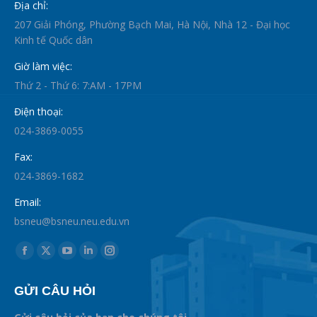
Địa chỉ:
207 Giải Phóng, Phường Bạch Mai, Hà Nội, Nhà 12 - Đại học
Kinh tế Quốc dân
Giờ làm việc:
Thứ 2 - Thứ 6: 7:AM - 17PM
Điện thoại:
024-3869-0055
Fax:
024-3869-1682
Email:
bsneu@bsneu.neu.edu.vn
Find us on:
Facebook
X
YouTube
Linkedin
Instagram
page
page
page
page
page
GỬI CÂU HỎI
opens
opens
opens
opens
opens
in
in
in
in
in