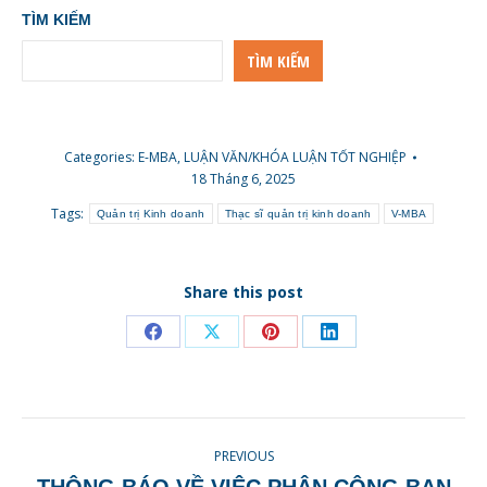
TÌM KIẾM
TÌM KIẾM
Categories:
E-MBA
,
LUẬN VĂN/KHÓA LUẬN TỐT NGHIỆP
18 Tháng 6, 2025
Tags:
Quản trị Kinh doanh
Thạc sĩ quản trị kinh doanh
V-MBA
Share this post
Share
Share
Share
Share
on
on
on
on
Facebook
X
Pinterest
LinkedIn
POST
PREVIOUS
NAVIGATION