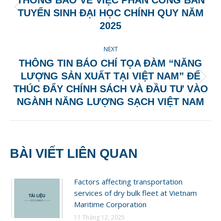
THÔNG BÁO VỀ VIỆC PHÂN CÔNG BAN
Previous
TUYỂN SINH ĐẠI HỌC CHÍNH QUY NĂM
post:
2025
NEXT
THÔNG TIN BÁO CHÍ TỌA ĐÀM “NĂNG
LƯỢNG SẢN XUẤT TẠI VIỆT NAM” ĐỂ
Next
THÚC ĐẨY CHÍNH SÁCH VÀ ĐẦU TƯ VÀO
post:
NGÀNH NĂNG LƯỢNG SẠCH VIỆT NAM
BÀI VIẾT LIÊN QUAN
Factors affecting transportation
services of dry bulk fleet at Vietnam
Maritime Corporation
11 Tháng 12, 2025