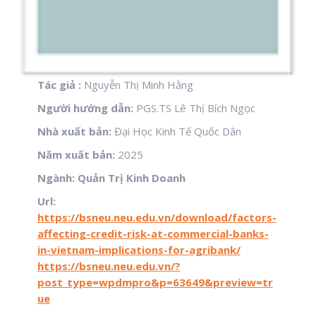
Tác giả :
Nguyễn Thị Minh Hằng
Người hướng dẫn:
PGS.TS Lê Thị Bích Ngọc
Nhà xuất bản:
Đại Học Kinh Tế Quốc Dân
Năm xuất bản:
2025
Ngành: Quản Trị Kinh Doanh
Url:
https://bsneu.neu.edu.vn/download/factors-
affecting-credit-risk-at-commercial-banks-
in-vietnam-implications-for-agribank/
https://bsneu.neu.edu.vn/?
post_type=wpdmpro&p=63649&preview=tr
ue