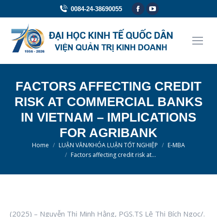
Facebook
YouTube
0084-24-38690055
page
page
opens
opens
in
in
new
new
window
window
FACTORS AFFECTING CREDIT
RISK AT COMMERCIAL BANKS
IN VIETNAM – IMPLICATIONS
FOR AGRIBANK
You are here:
Home
LUẬN VĂN/KHÓA LUẬN TỐT NGHIỆP
E-MBA
Factors affecting credit risk at…
(2025) – Nguyễn Thị Minh Hằng, PGS.TS Lê Thị Bích Ngọc/.