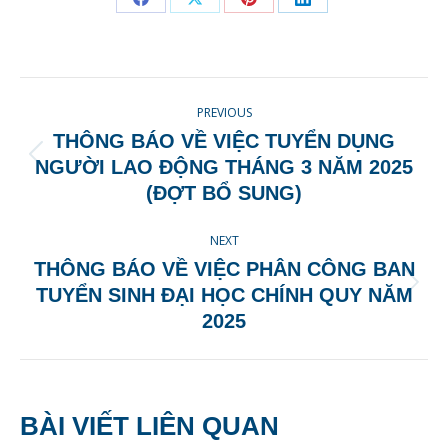
Share
Share
Share
Share
on
on
on
on
Facebook
X
Pinterest
LinkedIn
POST
PREVIOUS
NAVIGATION
THÔNG BÁO VỀ VIỆC TUYỂN DỤNG
Previous
NGƯỜI LAO ĐỘNG THÁNG 3 NĂM 2025
post:
(ĐỢT BỔ SUNG)
NEXT
THÔNG BÁO VỀ VIỆC PHÂN CÔNG BAN
Next
TUYỂN SINH ĐẠI HỌC CHÍNH QUY NĂM
post:
2025
BÀI VIẾT LIÊN QUAN