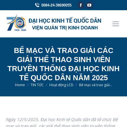
Facebook
YouTube
0084-24-38690055
page
page
opens
opens
in
in
new
new
window
window
BẾ MẠC VÀ TRAO GIẢI CÁC
GIẢI THỂ THAO SINH VIÊN
TRUYỀN THỐNG ĐẠI HỌC KINH
TẾ QUỐC DÂN NĂM 2025
You are here:
Home
TIN TỨC
Hoạt động LCD
Bế mạc và trao giải…
Ngày 12/5/2025, Đại học Kinh tế Quốc dân đã tổ chức Bế
mạc và trao giải, các giải thể thao sinh viên truyền thống