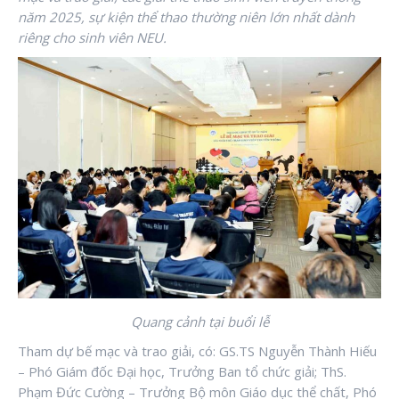
năm 2025, sự kiện thể thao thường niên lớn nhất dành
riêng cho sinh viên NEU.
Quang cảnh tại buổi lễ
Tham dự bế mạc và trao giải, có: GS.TS Nguyễn Thành Hiếu
– Phó Giám đốc Đại học, Trưởng Ban tổ chức giải; ThS.
Phạm Đức Cường – Trưởng Bộ môn Giáo dục thể chất, Phó