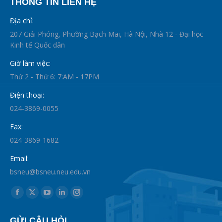
THÔNG TIN LIÊN HỆ
Địa chỉ:
207 Giải Phóng, Phường Bạch Mai, Hà Nội, Nhà 12 - Đại học
Kinh tế Quốc dân
Giờ làm việc:
Thứ 2 - Thứ 6: 7:AM - 17PM
Điện thoại:
024-3869-0055
Fax:
024-3869-1682
Email:
bsneu@bsneu.neu.edu.vn
Find us on:
Facebook
X
YouTube
Linkedin
Instagram
page
page
page
page
page
GỬI CÂU HỎI