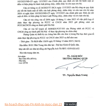
Ke-hoach-thuc-tap-PA-Kinh-te-quoc-dan 23
Tải xuống