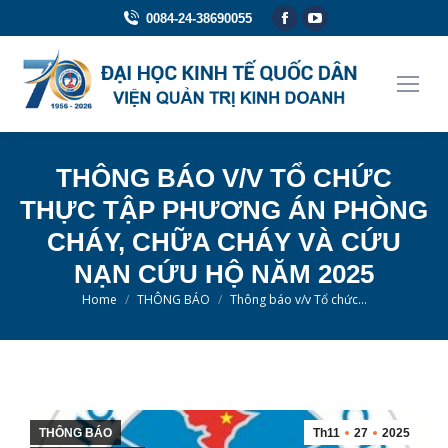
Facebook
YouTube
0084-24-38690055
page
page
opens
opens
in
in
new
new
window
window
THÔNG BÁO V/V TỔ CHỨC
THỰC TẬP PHƯƠNG ÁN PHÒNG
CHÁY, CHỮA CHÁY VÀ CỨU
NẠN CỨU HỘ NĂM 2025
You are here:
Home
THÔNG BÁO
Thông báo v/v Tổ chức…
THÔNG BÁO
Th11
27
2025