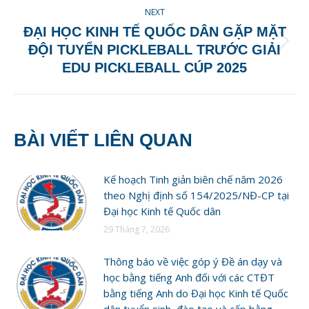
NEXT
ĐẠI HỌC KINH TẾ QUỐC DÂN GẶP MẶT
Next
ĐỘI TUYỂN PICKLEBALL TRƯỚC GIẢI
post:
EDU PICKLEBALL CÚP 2025
BÀI VIẾT LIÊN QUAN
Kế hoạch Tinh giản biên chế năm 2026
theo Nghị định số 154/2025/NĐ-CP tại
Đại học Kinh tế Quốc dân
29 Tháng 7, 2026
Thông báo về việc góp ý Đề án dạy và
học bằng tiếng Anh đối với các CTĐT
bằng tiếng Anh do Đại học Kinh tế Quốc
dân tuyển sinh, đào tạo và cấp bằng