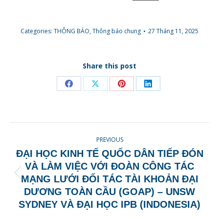
Categories:
THÔNG BÁO
,
Thông báo chung
27 Tháng 11, 2025
Share this post
Share
Share
Share
Share
on
on
on
on
Facebook
X
Pinterest
LinkedIn
POST
PREVIOUS
NAVIGATION
ĐẠI HỌC KINH TẾ QUỐC DÂN TIẾP ĐÓN
VÀ LÀM VIỆC VỚI ĐOÀN CÔNG TÁC
Previous
MẠNG LƯỚI ĐỐI TÁC TÀI KHOẢN ĐẠI
post:
DƯƠNG TOÀN CẦU (GOAP) – UNSW
SYDNEY VÀ ĐẠI HỌC IPB (INDONESIA)