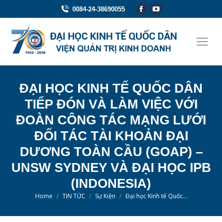
Facebook
YouTube
0084-24-38690055
page
page
opens
opens
in
in
new
new
window
window
ĐẠI HỌC KINH TẾ QUỐC DÂN
TIẾP ĐÓN VÀ LÀM VIỆC VỚI
ĐOÀN CÔNG TÁC MẠNG LƯỚI
ĐỐI TÁC TÀI KHOẢN ĐẠI
DƯƠNG TOÀN CẦU (GOAP) –
UNSW SYDNEY VÀ ĐẠI HỌC IPB
(INDONESIA)
You are here:
Home
TIN TỨC
Sự Kiện
Đại học Kinh tế Quốc…