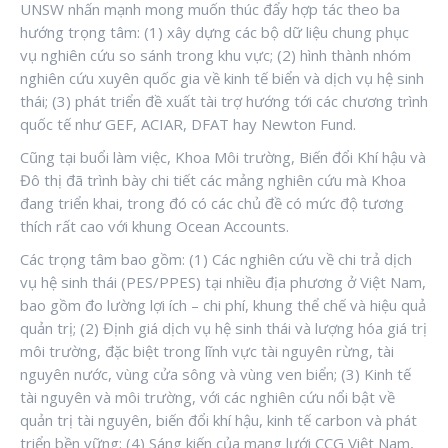
UNSW nhấn mạnh mong muốn thúc đẩy hợp tác theo ba
hướng trọng tâm: (1) xây dựng các bộ dữ liệu chung phục
vụ nghiên cứu so sánh trong khu vực; (2) hình thành nhóm
nghiên cứu xuyên quốc gia về kinh tế biển và dịch vụ hệ sinh
thái; (3) phát triển đề xuất tài trợ hướng tới các chương trình
quốc tế như GEF, ACIAR, DFAT hay Newton Fund.
Cũng tại buổi làm việc, Khoa Môi trường, Biến đổi Khí hậu và
Đô thị đã trình bày chi tiết các mảng nghiên cứu mà Khoa
đang triển khai, trong đó có các chủ đề có mức độ tương
thích rất cao với khung Ocean Accounts.
Các trọng tâm bao gồm: (1) Các nghiên cứu về chi trả dịch
vụ hệ sinh thái (PES/PPES) tại nhiều địa phương ở Việt Nam,
bao gồm đo lường lợi ích – chi phí, khung thể chế và hiệu quả
quản trị; (2) Định giá dịch vụ hệ sinh thái và lượng hóa giá trị
môi trường, đặc biệt trong lĩnh vực tài nguyên rừng, tài
nguyên nước, vùng cửa sông và vùng ven biển; (3) Kinh tế
tài nguyên và môi trường, với các nghiên cứu nổi bật về
quản trị tài nguyên, biến đổi khí hậu, kinh tế carbon và phát
triển bền vững; (4) Sáng kiến của mạng lưới CCG Việt Nam,