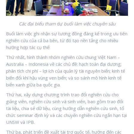
Các đại biểu tham
dự
buổi làm việc chuyên sâu
Buổi làm việc ghi nhận sự tương đồng đáng kể trong ưu tiên
nghiên cứu của cả ba bên, từ đó tạo nền tảng cho nhiều
hướng hợp tác cụ thể:
Thứ nhất, hình thành nhóm nghiên cứu chung Việt Nam –
Australia – Indonesia về các chủ đề: hạch toán đại dương;
phân tích chi phí – lợi ích của quản lý tài nguyên biển; kinh tế
biến đổi khí hậu vùng ven biển; và so sánh mô hình kinh tế
biển xanh giữa ba quốc gia.
Thứ hai, xây dựng chương trình trao đổi nghiên cứu cho
giảng viên, nghiên cứu sinh và sinh viên, bao gồm trao đổi
tài liệu, chia sẻ dữ liệu, cùng hướng dẫn nghiên cứu sinh, tổ
chức seminar định kỳ và các chuyến nghiên cứu ngắn hạn tại
UNSW và IPB.
Thứ ba, phát triển đề xuất tài trợ quốc tế, hướng đến các