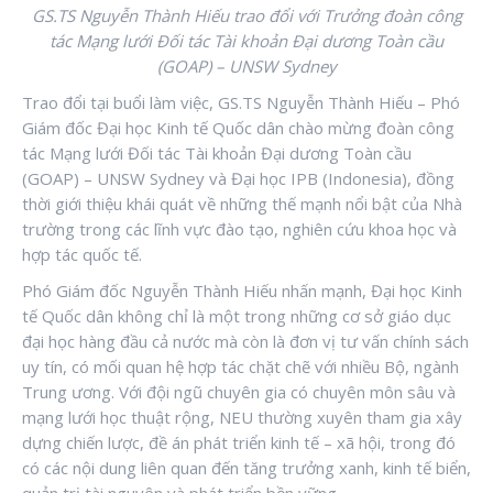
GS.TS Nguyễn Thành Hiếu trao đổi với Trưởng đoàn công
tác Mạng lưới Đối tác Tài khoản Đại dương Toàn cầu
(GOAP) – UNSW Sydney
Trao đổi tại buổi làm việc, GS.TS Nguyễn Thành Hiếu – Phó
Giám đốc Đại học Kinh tế Quốc dân chào mừng đoàn công
tác Mạng lưới Đối tác Tài khoản Đại dương Toàn cầu
(GOAP) – UNSW Sydney và Đại học IPB (Indonesia), đồng
thời giới thiệu khái quát về những thế mạnh nổi bật của Nhà
trường trong các lĩnh vực đào tạo, nghiên cứu khoa học và
hợp tác quốc tế.
Phó Giám đốc Nguyễn Thành Hiếu nhấn mạnh, Đại học Kinh
tế Quốc dân không chỉ là một trong những cơ sở giáo dục
đại học hàng đầu cả nước mà còn là đơn vị tư vấn chính sách
uy tín, có mối quan hệ hợp tác chặt chẽ với nhiều Bộ, ngành
Trung ương. Với đội ngũ chuyên gia có chuyên môn sâu và
mạng lưới học thuật rộng, NEU thường xuyên tham gia xây
dựng chiến lược, đề án phát triển kinh tế – xã hội, trong đó
có các nội dung liên quan đến tăng trưởng xanh, kinh tế biển,
quản trị tài nguyên và phát triển bền vững.