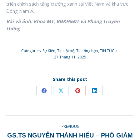
triển chính sách tăng trưởng xanh tại Việt Nam và khu vực
Đông Nam Á.
Bài và ảnh: Khoa MT, BĐKH&ĐT và Phòng Truyền
thông
Categories:
Sự Kiện
,
Tin nội bộ
,
Tin tổng hợp
,
TIN TỨC
27 Tháng 11, 2025
Share this post
Share
Share
Share
Share
on
on
on
on
Facebook
X
Pinterest
LinkedIn
POST
PREVIOUS
NAVIGATION
GS.TS NGUYỄN THÀNH HIẾU – PHÓ GIÁM