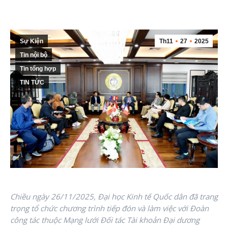
Sự Kiện
Th11
27
2025
Tin nội bộ
Tin tổng hợp
TIN TỨC
Chiều ngày 26/11/2025, Đại học Kinh tế Quốc dân đã trang
trọng tổ chức chương trình tiếp đón và làm việc với Đoàn
công tác thuộc Mạng lưới Đối tác Tài khoản Đại dương