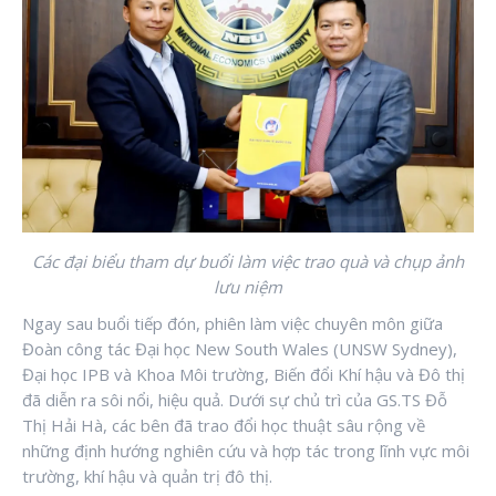
Các đại biểu tham dự buổi làm việc trao quà và chụp ảnh
lưu niệm
Ngay sau buổi tiếp đón, phiên làm việc chuyên môn giữa
Đoàn công tác Đại học New South Wales (UNSW Sydney),
Đại học IPB và Khoa Môi trường, Biến đổi Khí hậu và Đô thị
đã diễn ra sôi nổi, hiệu quả. Dưới sự chủ trì của GS.TS Đỗ
Thị Hải Hà, các bên đã trao đổi học thuật sâu rộng về
những định hướng nghiên cứu và hợp tác trong lĩnh vực môi
trường, khí hậu và quản trị đô thị.