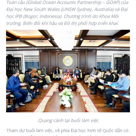
Toàn cầu (Global Ocean Accounts Partnership – GOAP) của
Đại học New South Wales (UNSW Sydney, Australia) và Đại
học IPB (Bogor, Indonesia). Chương trình do Khoa Môi
trường, Biến đổi khí hậu và Đô thị phối hợp triển khai.
Quang cảnh tại buổi làm việc
Tham dự buổi làm việc, về phía Đại học Kinh tế Quốc dẫn có: