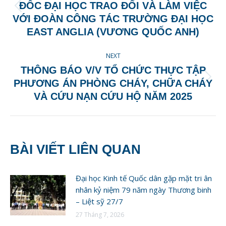
ĐỐC ĐẠI HỌC TRAO ĐỔI VÀ LÀM VIỆC
Previous
VỚI ĐOÀN CÔNG TÁC TRƯỜNG ĐẠI HỌC
post:
EAST ANGLIA (VƯƠNG QUỐC ANH)
NEXT
THÔNG BÁO V/V TỔ CHỨC THỰC TẬP
Next
PHƯƠNG ÁN PHÒNG CHÁY, CHỮA CHÁY
post:
VÀ CỨU NẠN CỨU HỘ NĂM 2025
BÀI VIẾT LIÊN QUAN
Đại học Kinh tế Quốc dân gặp mặt tri ân
nhân kỷ niệm 79 năm ngày Thương binh
– Liệt sỹ 27/7
27 Tháng 7, 2026