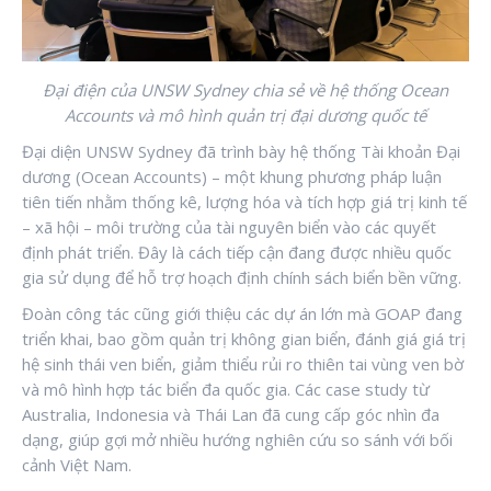
Đại điện của UNSW Sydney chia sẻ về hệ thống Ocean
Accounts và mô hình quản trị đại dương quốc tế
Đại diện UNSW Sydney đã trình bày hệ thống Tài khoản Đại
dương (Ocean Accounts) – một khung phương pháp luận
tiên tiến nhằm thống kê, lượng hóa và tích hợp giá trị kinh tế
– xã hội – môi trường của tài nguyên biển vào các quyết
định phát triển. Đây là cách tiếp cận đang được nhiều quốc
gia sử dụng để hỗ trợ hoạch định chính sách biển bền vững.
Đoàn công tác cũng giới thiệu các dự án lớn mà GOAP đang
triển khai, bao gồm quản trị không gian biển, đánh giá giá trị
hệ sinh thái ven biển, giảm thiểu rủi ro thiên tai vùng ven bờ
và mô hình hợp tác biển đa quốc gia. Các case study từ
Australia, Indonesia và Thái Lan đã cung cấp góc nhìn đa
dạng, giúp gợi mở nhiều hướng nghiên cứu so sánh với bối
cảnh Việt Nam.