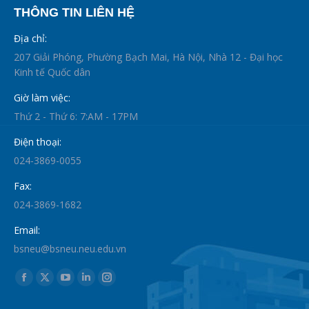
THÔNG TIN LIÊN HỆ
Địa chỉ:
207 Giải Phóng, Phường Bạch Mai, Hà Nội, Nhà 12 - Đại học
Kinh tế Quốc dân
Giờ làm việc:
Thứ 2 - Thứ 6: 7:AM - 17PM
Điện thoại:
024-3869-0055
Fax:
024-3869-1682
Email:
bsneu@bsneu.neu.edu.vn
Find us on:
Facebook
X
YouTube
Linkedin
Instagram
page
page
page
page
page