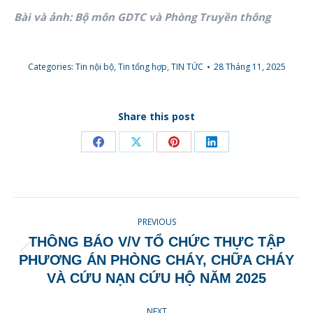
Bài và ảnh: Bộ môn GDTC và Phòng Truyền thông
Categories:
Tin nội bộ
,
Tin tổng hợp
,
TIN TỨC
28 Tháng 11, 2025
Share this post
Share
Share
Share
Share
on
on
on
on
Facebook
X
Pinterest
LinkedIn
POST
PREVIOUS
NAVIGATION
THÔNG BÁO V/V TỔ CHỨC THỰC TẬP
Previous
PHƯƠNG ÁN PHÒNG CHÁY, CHỮA CHÁY
post:
VÀ CỨU NẠN CỨU HỘ NĂM 2025
NEXT