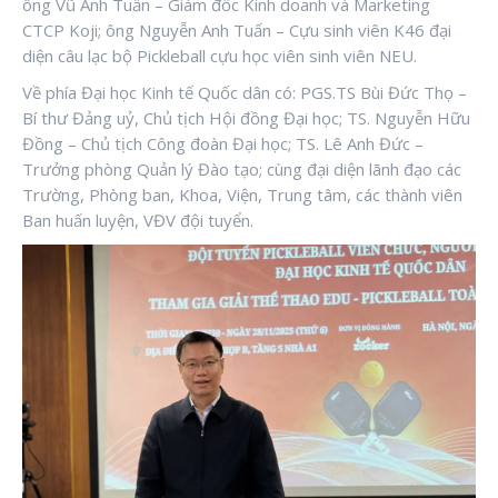
ông Vũ Anh Tuấn – Giám đốc Kinh doanh và Marketing
CTCP Koji; ông Nguyễn Anh Tuấn – Cựu sinh viên K46 đại
diện câu lạc bộ Pickleball cựu học viên sinh viên NEU.
Về phía Đại học Kinh tế Quốc dân có: PGS.TS Bùi Đức Thọ –
Bí thư Đảng uỷ, Chủ tịch Hội đồng Đại học; TS. Nguyễn Hữu
Đồng – Chủ tịch Công đoàn Đại học; TS. Lê Anh Đức –
Trưởng phòng Quản lý Đào tạo; cùng đại diện lãnh đạo các
Trường, Phòng ban, Khoa, Viện, Trung tâm, các thành viên
Ban huấn luyện, VĐV đội tuyển.