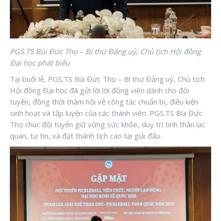
PGS.TS Bùi Đức Thọ – Bí thư Đảng uỷ, Chủ tịch Hội đồng
Đại học phát biểu
Tại buổi lễ, PGS.TS Bùi Đức Thọ – Bí thư Đảng uỷ, Chủ tịch
Hội đồng Đại học đã gửi lời lời động viên dành cho đội
tuyển, đồng thời thăm hỏi về công tác chuẩn bị, điều kiện
sinh hoạt và tập luyện của các thành viên. PGS.TS Bùi Đức
Thọ chúc đội tuyển giữ vững sức khỏe, duy trì tinh thần lạc
quan, tự tin, và đạt thành tích cao tại giải đấu.