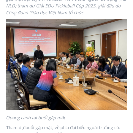
NLĐ) tham dự Giải EDU Pickleball Cúp 2025, giải đấu do
Công đoàn Giáo dục Việt Nam tổ chức.
Quang cảnh tại buổi gặp mặt
Tham dự buổi gặp mặt, về phía đại biểu ngoài trường có: