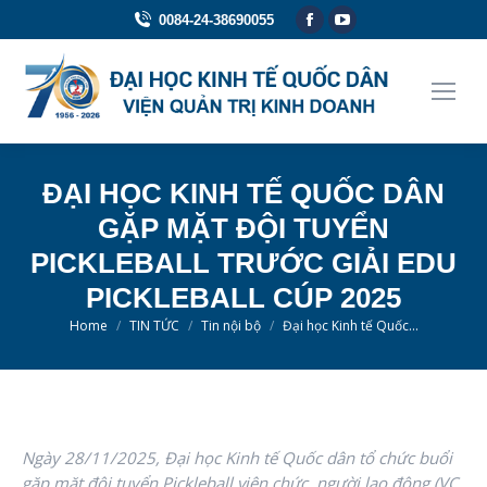
Facebook
YouTube
0084-24-38690055
page
page
opens
opens
in
in
new
new
window
window
ĐẠI HỌC KINH TẾ QUỐC DÂN
GẶP MẶT ĐỘI TUYỂN
PICKLEBALL TRƯỚC GIẢI EDU
PICKLEBALL CÚP 2025
You are here:
Home
TIN TỨC
Tin nội bộ
Đại học Kinh tế Quốc…
Ngày 28/11/2025, Đại học Kinh tế Quốc dân tổ chức buổi
gặp mặt đội tuyển Pickleball viên chức, người lao động (VC,