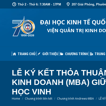
Thứ 2 - Thứ 6: 7:30AM - 17PM
207 Giải Phóng, Phườn
TRANG CHỦ
GIỚI THIỆU
CHƯƠNG TRÌNH
TRUNG
ĐẠI HỌC KINH TẾ QU
VIỆN QUẢN TRỊ KINH D
TRANG CHỦ
GIỚI THIỆU
CHƯƠNG TRÌNH
TRUNG
LỄ KÝ KẾT THỎA THUẬ
KINH DOANH (MBA) GI
HỌC VINH
You are here:
Home
Chương trình liên kết
Chương trình Andrews-MBA
LỄ K