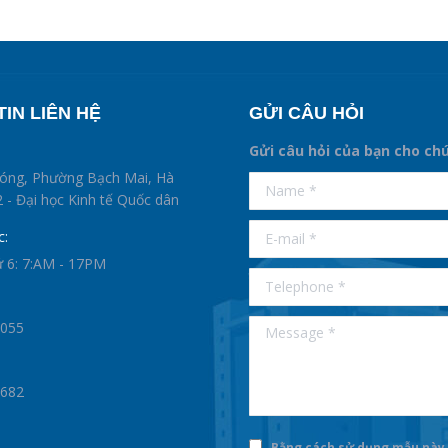
IN LIÊN HỆ
GỬI CÂU HỎI
Gửi câu hỏi của bạn cho ch
supertotobet
hóng, Phường Bạch Mai, Hà
Name *
betist
 - Đại học Kinh tế Quốc dân
E-mail *
c:
ứ 6: 7:AM - 17PM
Telephone *
Message *
0055
1682
Bằng cách sử dụng mẫu này,