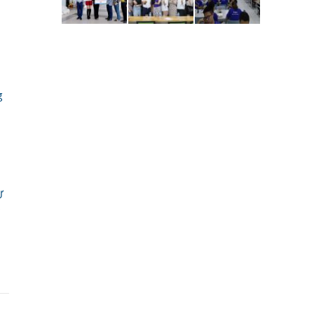
g
Ừ
P