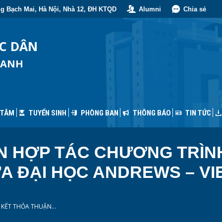
g Bạch Mai, Hà Nội, Nhà 12, ĐH KTQD
Alumni
Chia sẻ
 TÂM
TUYỂN SINH
PHÒNG BAN
THÔNG BÁO
TIN TỨC
ỐC DÂN
OANH
 TÂM
TUYỂN SINH
PHÒNG BAN
THÔNG BÁO
TIN TỨC
N HỢP TÁC CHƯƠNG TRÌNH
ỮA ĐẠI HỌC ANDREWS – V
Ý KẾT THỎA THUẬN…