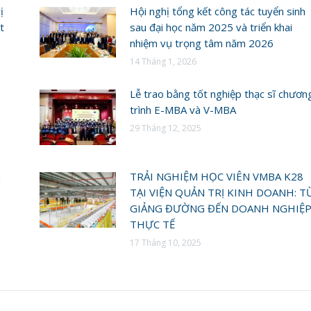
ị
Hội nghị tổng kết công tác tuyển sinh
t
sau đại học năm 2025 và triển khai
nhiệm vụ trọng tâm năm 2026
14 Tháng 1, 2026
Lễ trao bằng tốt nghiệp thạc sĩ chươn
trình E-MBA và V-MBA
29 Tháng 12, 2025
n
TRẢI NGHIỆM HỌC VIÊN VMBA K28
TẠI VIỆN QUẢN TRỊ KINH DOANH: T
GIẢNG ĐƯỜNG ĐẾN DOANH NGHIỆ
THỰC TẾ
17 Tháng 10, 2025