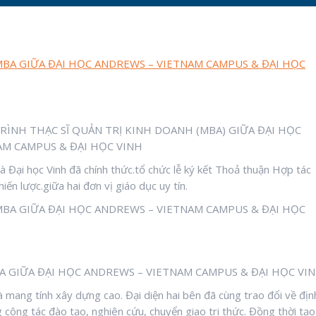
ÌNH THẠC SĨ QUẢN TRỊ KINH DOANH (MBA) GIỮA ĐẠI HỌC
AM CAMPUS & ĐẠI HỌC VINH
Đại học Vinh đã chính thức.tổ chức lễ ký kết Thoả thuận Hợp tác
ến lược.giữa hai đơn vị giáo dục uy tín.
 GIỮA ĐẠI HỌC ANDREWS – VIETNAM CAMPUS & ĐẠI HỌC VI
và mang tính xây dựng cao. Đại diện hai bên đã cùng trao đổi về địn
 công tác đào tạo, nghiên cứu, chuyển giao tri thức. Đồng thời tạo