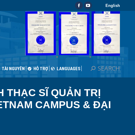
English
SEARCH
TÀI NGUYÊN
HỖ TRỢ
LANGUAGES
SEARCH
TÀI NGUYÊN
HỖ TRỢ
LANGUAGES
 THẠC SĨ QUẢN TRỊ
IETNAM CAMPUS & ĐẠI