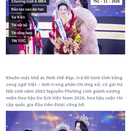
Chương trình E-MBA
Th1
11
2026
Đào tạo sau đại học
Sự Kiện
Tin nội bộ
Tin tổng hợp
TIN TỨC
Khuôn mặt khả ái, hình thể đẹp, trả lời bình tĩnh bằng
song ngữ Việt – Anh trong phần thi ứng xử, cô gái Hà
Nội sinh năm 2002 Nguyễn Phương Linh giành vương
miện Hoa hậu Du lịch Việt Nam 2026, hoa hậu cuộc thi
cấp quốc gia đầu tiên được công bố.