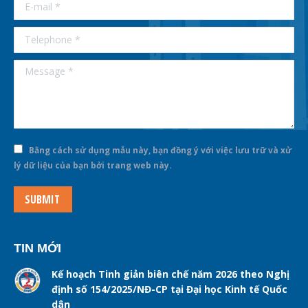
E-mail *
Telephone *
Message *
Bằng cách sử dụng mẫu này, bạn đồng ý với việc lưu trữ và xử
lý dữ liệu của bạn bởi trang web này.
SUBMIT
TIN MỚI
Kế hoạch Tinh giản biên chế năm 2026 theo Nghị
định số 154/2025/NĐ-CP tại Đại học Kinh tế Quốc
dân