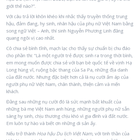
giới thế nào?”.
Với câu trả lời khôn khéo khi nhắc thấy truyền thống trung
hậu, đảm đang, hy sinh, nhân hậu của phụ nữ Việt Nam bằng
song ngữ Việt – Anh, thí sinh Nguyễn Phương Linh đăng
quang ngôi vị cao nhất.
Cô chia sẻ bình tĩnh, mạch lạc cho thấy sự chuẩn bị chu đáo
cho phần thi: “Là một người trẻ được sinh ra trong thời bình,
em mong muốn được chia sẻ với bạn bè quốc tế về vịnh Hạ
Long hùng vĩ, ruộng bậc thang của Sa Pa, những địa danh
của đất nước. Nhưng đặc biệt hơn cả là nụ cười ấm áp của
người phụ nữ Việt Nam, chân thành, thiện cảm và mến
khách.
Đằng sau những nụ cười đó là sức mạnh bất khuất của
những bà mẹ Việt Nam anh hùng, những người phụ nữ sẵn
sàng hy sinh, chịu thương chịu khó vì gia đình và đất nước.
Em luôn tự hào và biết ơn những di sản ấy.
Nếu trở thành
Hoa hậu Du lịch Việt Nam
, với tinh thần của