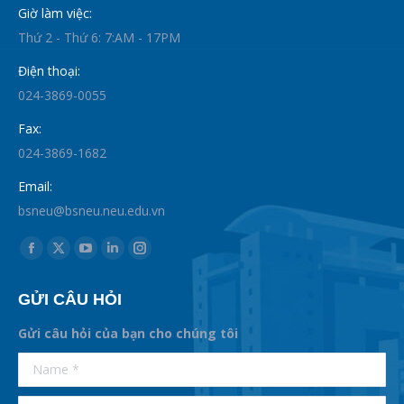
Giờ làm việc:
Thứ 2 - Thứ 6: 7:AM - 17PM
Điện thoại:
024-3869-0055
Fax:
024-3869-1682
Email:
bsneu@bsneu.neu.edu.vn
Find us on:
Facebook
X
YouTube
Linkedin
Instagram
page
page
page
page
page
GỬI CÂU HỎI
opens
opens
opens
opens
opens
in
in
in
in
in
Gửi câu hỏi của bạn cho chúng tôi
new
new
new
new
new
supertotobet
Name *
betist
window
window
window
window
window