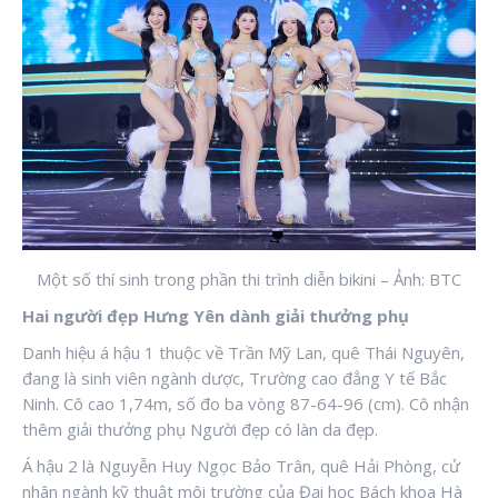
Một số thí sinh trong phần thi trình diễn bikini – Ảnh: BTC
Hai người đẹp Hưng Yên dành giải thưởng phụ
Danh hiệu á hậu 1 thuộc về Trần Mỹ Lan, quê Thái Nguyên,
đang là sinh viên ngành dược, Trường cao đẳng Y tế Bắc
Ninh. Cô cao 1,74m, số đo ba vòng 87-64-96 (cm). Cô nhận
thêm giải thưởng phụ Người đẹp có làn da đẹp.
Á hậu 2 là Nguyễn Huy Ngọc Bảo Trân, quê Hải Phòng, cử
nhân ngành kỹ thuật môi trường của Đại học Bách khoa Hà