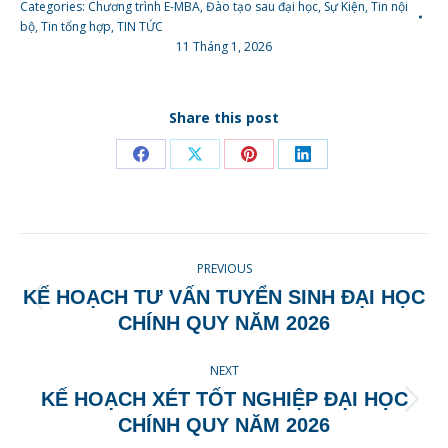
Categories:
Chương trình E-MBA
,
Đào tạo sau đại học
,
Sự Kiện
,
Tin nội
bộ
,
Tin tổng hợp
,
TIN TỨC
11 Tháng 1, 2026
Share this post
Share
Share
Share
Share
on
on
on
on
Facebook
X
Pinterest
LinkedIn
POST
PREVIOUS
NAVIGATION
KẾ HOẠCH TƯ VẤN TUYỂN SINH ĐẠI HỌC
Previous
CHÍNH QUY NĂM 2026
post:
NEXT
KẾ HOẠCH XÉT TỐT NGHIỆP ĐẠI HỌC
Next
CHÍNH QUY NĂM 2026
post: