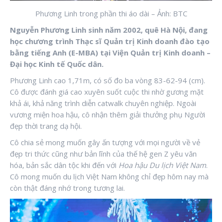
Phương Linh trong phần thi áo dài – Ảnh: BTC
Nguyễn Phương Linh sinh năm 2002, quê Hà Nội, đang
học chương trình
Thạc sĩ Quản trị Kinh doanh đào tạo
bằng tiếng Anh (E-MBA)
tại
Viện Quản trị Kinh doanh –
Đại học Kinh tế Quốc dân
.
Phương Linh cao 1,71m, có số đo ba vòng 83-62-94 (cm).
Cô được đánh giá cao xuyên suốt cuộc thi nhờ gương mặt
khả ái, khả năng trình diễn catwalk chuyên nghiệp. Ngoài
vương miện hoa hậu, cô nhận thêm giải thưởng phụ Người
đẹp thời trang dạ hội.
Cô chia sẻ mong muốn gây ấn tượng với mọi người về vẻ
đẹp tri thức cũng như bản lĩnh của thế hệ gen Z yêu văn
hóa, bản sắc dân tộc khi đến với
Hoa hậu Du lịch Việt Nam
.
Cô mong muốn du lịch Việt Nam không chỉ đẹp hôm nay mà
còn thật đáng nhớ trong tương lai.