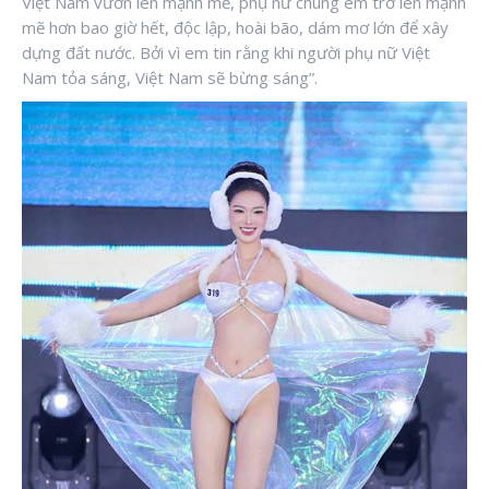
Việt Nam vươn lên mạnh mẽ, phụ nữ chúng em trở lên mạnh
mẽ hơn bao giờ hết, độc lập, hoài bão, dám mơ lớn để xây
dựng đất nước. Bởi vì em tin rằng khi người phụ nữ Việt
Nam tỏa sáng, Việt Nam sẽ bừng sáng”.