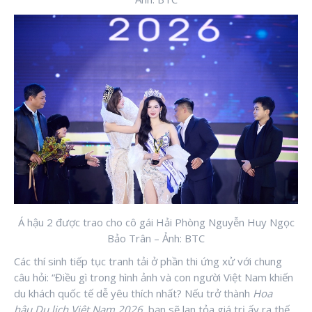
Á hậu 2 được trao cho cô gái Hải Phòng Nguyễn Huy Ngọc
Bảo Trân – Ảnh: BTC
Các thí sinh tiếp tục tranh tải ở phần thi ứng xử với chung
câu hỏi: “Điều gì trong hình ảnh và con người Việt Nam khiến
du khách quốc tế dễ yêu thích nhất? Nếu trở thành
Hoa
hậu Du lịch Việt Nam 2026
, bạn sẽ lan tỏa giá trị ấy ra thế