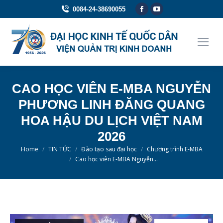
Facebook
YouTube
0084-24-38690055
page
page
opens
opens
in
in
new
new
window
window
CAO HỌC VIÊN E-MBA NGUYỄN
PHƯƠNG LINH ĐĂNG QUANG
HOA HẬU DU LỊCH VIỆT NAM
2026
You are here:
Home
TIN TỨC
Đào tạo sau đại học
Chương trình E-MBA
Cao học viên E-MBA Nguyễn…