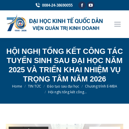
Facebook
YouTube
0084-24-38690055
page
page
opens
opens
in
in
new
new
window
window
HỘI NGHỊ TỔNG KẾT CÔNG TÁC
TUYỂN SINH SAU ĐẠI HỌC NĂM
2025 VÀ TRIỂN KHAI NHIỆM VỤ
TRỌNG TÂM NĂM 2026
You are here:
Home
TIN TỨC
Đào tạo sau đại học
Chương trình E-MBA
Hội nghị tổng kết công…