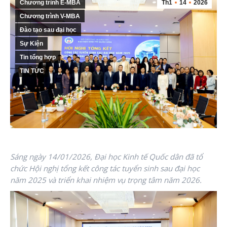
Chương trình E-MBA
Th1
14
2026
Chương trình V-MBA
Đào tạo sau đại học
Sự Kiện
Tin tổng hợp
TIN TỨC
Sáng ngày 14/01/2026, Đại học Kinh tế Quốc dân đã tổ
chức Hội nghị tổng kết công tác tuyển sinh sau đại học
năm 2025 và triển khai nhiệm vụ trọng tâm năm 2026.