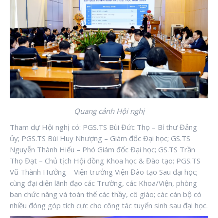
Quang cảnh Hội nghị
Tham dự Hội nghị có: PGS.TS Bùi Đức Thọ – Bí thư Đảng
ủy; PGS.TS Bùi Huy Nhượng – Giám đốc Đại học; GS.TS
Nguyễn Thành Hiếu – Phó Giám đốc Đại học; GS.TS Trần
Thọ Đạt – Chủ tịch Hội đồng Khoa học & Đào tạo; PGS.TS
Vũ Thành Hưởng – Viện trưởng Viện Đào tạo Sau đại học;
cùng đại diện lãnh đạo các Trường, các Khoa/Viện, phòng
ban chức năng và toàn thể các thầy, cô giáo; các cán bộ có
nhiều đóng góp tích cực cho công tác tuyển sinh sau đại học.