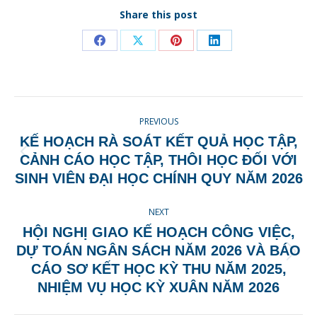
Share this post
Share
Share
Share
Share
on
on
on
on
Facebook
X
Pinterest
LinkedIn
POST
PREVIOUS
NAVIGATION
KẾ HOẠCH RÀ SOÁT KẾT QUẢ HỌC TẬP,
Previous
CẢNH CÁO HỌC TẬP, THÔI HỌC ĐỐI VỚI
post:
SINH VIÊN ĐẠI HỌC CHÍNH QUY NĂM 2026
NEXT
HỘI NGHỊ GIAO KẾ HOẠCH CÔNG VIỆC,
DỰ TOÁN NGÂN SÁCH NĂM 2026 VÀ BÁO
Next
CÁO SƠ KẾT HỌC KỲ THU NĂM 2025,
post:
NHIỆM VỤ HỌC KỲ XUÂN NĂM 2026