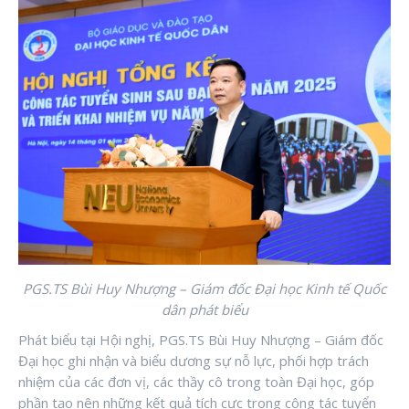
PGS.TS Bùi Huy Nhượng – Giám đốc Đại học Kinh tế Quốc
dân phát biểu
Phát biểu tại Hội nghị, PGS.TS Bùi Huy Nhượng – Giám đốc
Đại học ghi nhận và biểu dương sự nỗ lực, phối hợp trách
nhiệm của các đơn vị, các thầy cô trong toàn Đại học, góp
phần tạo nên những kết quả tích cực trong công tác tuyển