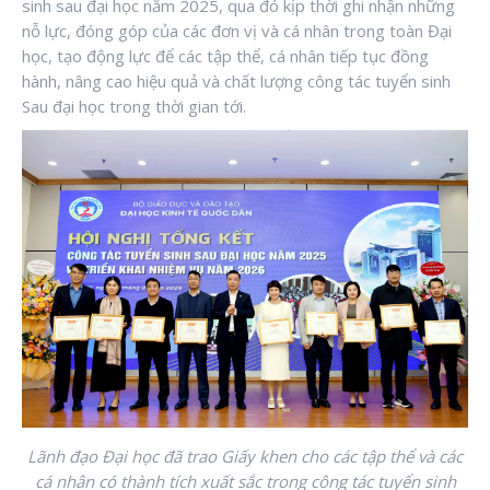
sinh sau đại học năm 2025, qua đó kịp thời ghi nhận những
nỗ lực, đóng góp của các đơn vị và cá nhân trong toàn Đại
học, tạo động lực để các tập thể, cá nhân tiếp tục đồng
hành, nâng cao hiệu quả và chất lượng công tác tuyển sinh
Sau đại học trong thời gian tới.
Lãnh đạo Đại học đã trao Giấy khen cho các tập thể và các
cá nhân có thành tích xuất sắc
trong công tác tuyển sinh