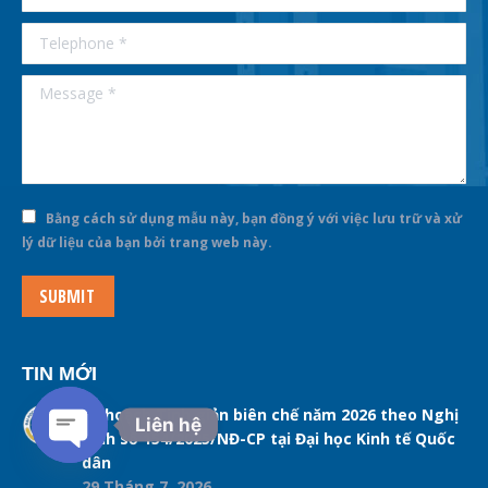
Telephone *
Message *
Bằng cách sử dụng mẫu này, bạn đồng ý với việc lưu trữ và xử
lý dữ liệu của bạn bởi trang web này.
SUBMIT
TIN MỚI
Kế hoạch Tinh giản biên chế năm 2026 theo Nghị
Liên hệ
định số 154/2025/NĐ-CP tại Đại học Kinh tế Quốc
dân
Open chaty
29 Tháng 7, 2026