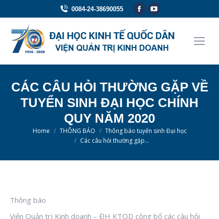
Facebook
YouTube
0084-24-38690055
page
page
opens
opens
in
in
new
new
window
window
CÁC CÂU HỎI THƯỜNG GẶP VỀ
TUYỂN SINH ĐẠI HỌC CHÍNH
QUY NĂM 2020
You are here:
Home
THÔNG BÁO
Thông báo tuyển sinh Đại học
Các câu hỏi thường gặp…
Thông báo
Viện Quản trị Kinh doanh – ĐH KTQD công bố các câu hỏi