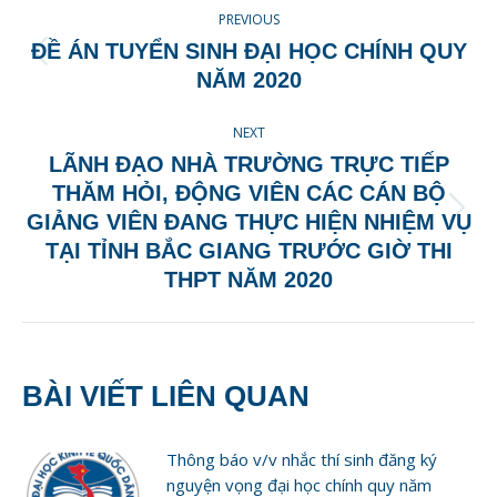
POST
PREVIOUS
NAVIGATION
ĐỀ ÁN TUYỂN SINH ĐẠI HỌC CHÍNH QUY
Previous
NĂM 2020
post:
NEXT
LÃNH ĐẠO NHÀ TRƯỜNG TRỰC TIẾP
THĂM HỎI, ĐỘNG VIÊN CÁC CÁN BỘ
Next
GIẢNG VIÊN ĐANG THỰC HIỆN NHIỆM VỤ
post:
TẠI TỈNH BẮC GIANG TRƯỚC GIỜ THI
THPT NĂM 2020
BÀI VIẾT LIÊN QUAN
Thông báo v/v nhắc thí sinh đăng ký
nguyện vọng đại học chính quy năm