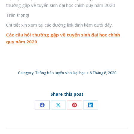
thường gặp về tuyển sinh đại học chính quy năm 2020
Trân trọng!
Chi tiết xin xem tại các đường link đính kèm dưới đây.
Các câu hỏi thường gặp về tuyển sinh đại học chính
quy năm 2020
Category:
Thông báo tuyển sinh Đại học
8 Tháng 8, 2020
Share this post
Share
Share
Share
Share
on
on
on
on
Facebook
X
Pinterest
LinkedIn