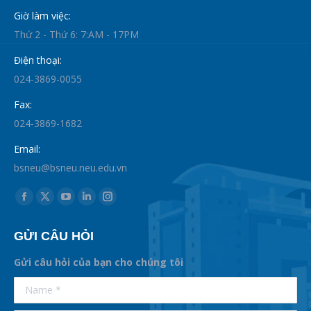
Giờ làm việc:
Thứ 2 - Thứ 6: 7:AM - 17PM
Điện thoại:
024-3869-0055
Fax:
024-3869-1682
Email:
bsneu@bsneu.neu.edu.vn
Find us on:
Facebook
X
YouTube
Linkedin
Instagram
page
page
page
page
page
GỬI CÂU HỎI
opens
opens
opens
opens
opens
in
in
in
in
in
Gửi câu hỏi của bạn cho chúng tôi
new
new
new
new
new
supertotobet
Name *
betist
window
window
window
window
window