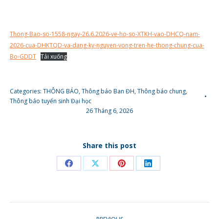
Thong-Bao-so-1558-ngay-26.6.2026-ve-ho-so-XTKH-vao-DHCQ-nam-
2026-cua-DHKTQD-va-dang-ky-nguyen-vong-tren-he-thong-chung-cua-
Bo-GDDT
Tải xuống
Categories:
THÔNG BÁO
,
Thông báo Ban ĐH
,
Thông báo chung
,
Thông báo tuyển sinh Đại học
26 Tháng 6, 2026
Share this post
Share
Share
Share
Share
on
on
on
on
Facebook
X
Pinterest
LinkedIn
POST