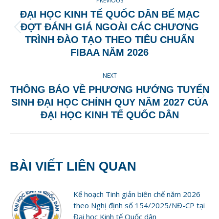
PREVIOUS
NAVIGATION
ĐẠI HỌC KINH TẾ QUỐC DÂN BẾ MẠC
ĐỢT ĐÁNH GIÁ NGOÀI CÁC CHƯƠNG
Previous
TRÌNH ĐÀO TẠO THEO TIÊU CHUẨN
post:
FIBAA NĂM 2026
NEXT
THÔNG BÁO VỀ PHƯƠNG HƯỚNG TUYỂN
Next
SINH ĐẠI HỌC CHÍNH QUY NĂM 2027 CỦA
post:
ĐẠI HỌC KINH TẾ QUỐC DÂN
BÀI VIẾT LIÊN QUAN
Kế hoạch Tinh giản biên chế năm 2026
theo Nghị định số 154/2025/NĐ-CP tại
Đại học Kinh tế Quốc dân