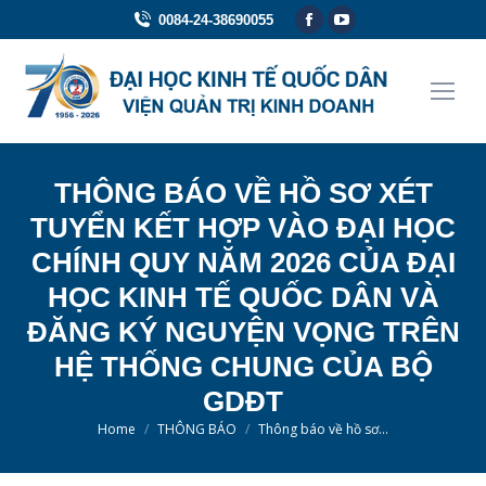
Facebook
YouTube
0084-24-38690055
page
page
opens
opens
in
in
new
new
window
window
THÔNG BÁO VỀ HỒ SƠ XÉT
TUYỂN KẾT HỢP VÀO ĐẠI HỌC
CHÍNH QUY NĂM 2026 CỦA ĐẠI
HỌC KINH TẾ QUỐC DÂN VÀ
ĐĂNG KÝ NGUYỆN VỌNG TRÊN
HỆ THỐNG CHUNG CỦA BỘ
GDĐT
You are here:
Home
THÔNG BÁO
Thông báo về hồ sơ…