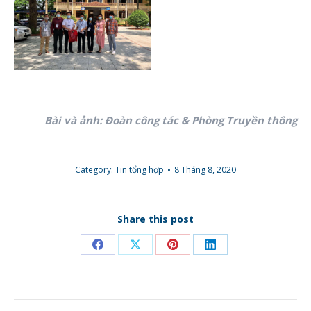
Bài và ảnh: Đoàn công tác & Phòng Truyền thông
Category:
Tin tổng hợp
8 Tháng 8, 2020
Share this post
Share
Share
Share
Share
on
on
on
on
Facebook
X
Pinterest
LinkedIn