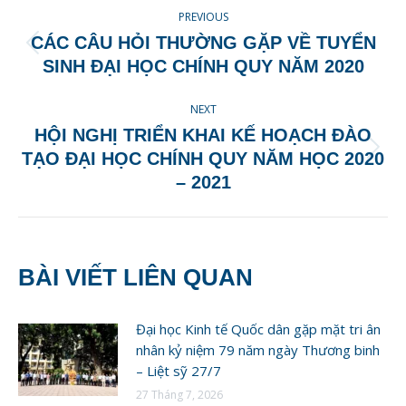
POST
PREVIOUS
NAVIGATION
CÁC CÂU HỎI THƯỜNG GẶP VỀ TUYỂN
Previous
SINH ĐẠI HỌC CHÍNH QUY NĂM 2020
post:
NEXT
HỘI NGHỊ TRIỂN KHAI KẾ HOẠCH ĐÀO
Next
TẠO ĐẠI HỌC CHÍNH QUY NĂM HỌC 2020
post:
– 2021
BÀI VIẾT LIÊN QUAN
Đại học Kinh tế Quốc dân gặp mặt tri ân
nhân kỷ niệm 79 năm ngày Thương binh
– Liệt sỹ 27/7
27 Tháng 7, 2026