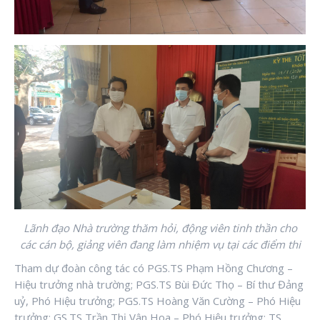
Lãnh đạo Nhà trường thăm hỏi, động viên tinh thần cho
các cán bộ, giảng viên đang làm nhiệm vụ tại các điểm thi
Tham dự đoàn công tác có PGS.TS Phạm Hồng Chương –
Hiệu trưởng nhà trường; PGS.TS Bùi Đức Thọ – Bí thư Đảng
uỷ, Phó Hiệu trưởng; PGS.TS Hoàng Văn Cường – Phó Hiệu
trưởng; GS.TS Trần Thị Vân Hoa – Phó Hiệu trưởng; TS