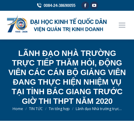
Facebook
YouTube
0084-24-38690055
page
page
opens
opens
in
in
new
new
window
window
LÃNH ĐẠO NHÀ TRƯỜNG
TRỰC TIẾP THĂM HỎI, ĐỘNG
VIÊN CÁC CÁN BỘ GIẢNG VIÊN
ĐANG THỰC HIỆN NHIỆM VỤ
TẠI TỈNH BẮC GIANG TRƯỚC
GIỜ THI THPT NĂM 2020
You are here:
Home
TIN TỨC
Tin tổng hợp
Lãnh đạo Nhà trường trực…