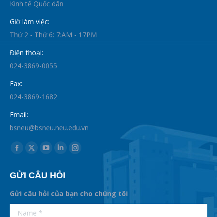
Kinh tế Quốc dân
Giờ làm việc:
Thứ 2 - Thứ 6: 7:AM - 17PM
Điện thoại:
024-3869-0055
Fax:
024-3869-1682
Email:
bsneu@bsneu.neu.edu.vn
Find us on:
Facebook
X
YouTube
Linkedin
Instagram
page
page
page
page
page
GỬI CÂU HỎI
opens
opens
opens
opens
opens
in
in
in
in
in
Gửi câu hỏi của bạn cho chúng tôi
new
new
new
new
new
supertotobet
Name *
betist
window
window
window
window
window