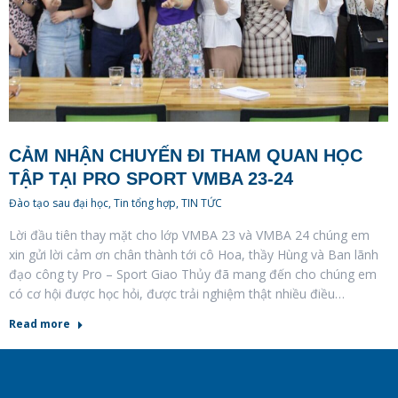
CẢM NHẬN CHUYẾN ĐI THAM QUAN HỌC
TẬP TẠI PRO SPORT VMBA 23-24
Đào tạo sau đại học
,
Tin tổng hợp
,
TIN TỨC
Lời đầu tiên thay mặt cho lớp VMBA 23 và VMBA 24 chúng em
xin gửi lời cảm ơn chân thành tới cô Hoa, thầy Hùng và Ban lãnh
đạo công ty Pro – Sport Giao Thủy đã mang đến cho chúng em
có cơ hội được học hỏi, được trải nghiệm thật nhiều điều…
Read more