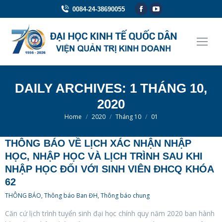
Facebook
YouTube
0084-24-38690055
page
page
opens
opens
in
in
new
new
window
window
DAILY ARCHIVES:
1 THÁNG 10,
2020
You are here:
Home
2020
Tháng 10
01
THÔNG BÁO VỀ LỊCH XÁC NHẬN NHẬP
HỌC, NHẬP HỌC VÀ LỊCH TRÌNH SAU KHI
NHẬP HỌC ĐỐI VỚI SINH VIÊN ĐHCQ KHÓA
62
THÔNG BÁO
,
Thông báo Ban ĐH
,
Thông báo chung
Căn cứ lịch trình tuyển sinh đại học chính quy năm 2020 ban hành