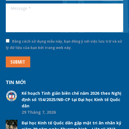
Message *
Bằng cách sử dụng mẫu này, bạn đồng ý với việc lưu trữ và xử
lý dữ liệu của bạn bởi trang web này.
SUBMIT
TIN MỚI
Kế hoạch Tinh giản biên chế năm 2026 theo Nghị
định số 154/2025/NĐ-CP tại Đại học Kinh tế Quốc
dân
29 Tháng 7, 2026
Đại học Kinh tế Quốc dân gặp mặt tri ân nhân kỷ