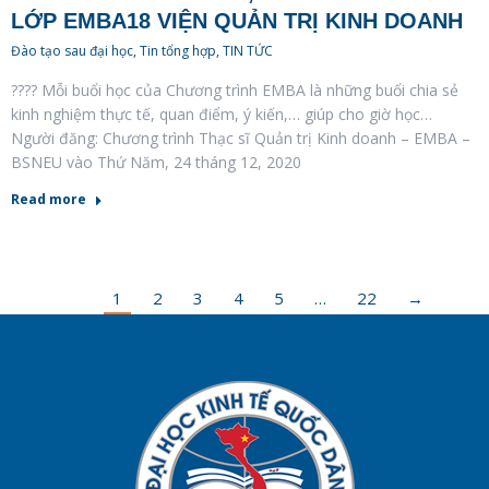
LỚP EMBA18 VIỆN QUẢN TRỊ KINH DOANH
Đào tạo sau đại học
,
Tin tổng hợp
,
TIN TỨC
???? Mỗi buổi học của Chương trình EMBA là những buổi chia sẻ
kinh nghiệm thực tế, quan điểm, ý kiến,… giúp cho giờ học…
Người đăng: Chương trình Thạc sĩ Quản trị Kinh doanh – EMBA –
BSNEU vào Thứ Năm, 24 tháng 12, 2020
Read more
1
2
3
4
5
…
22
→