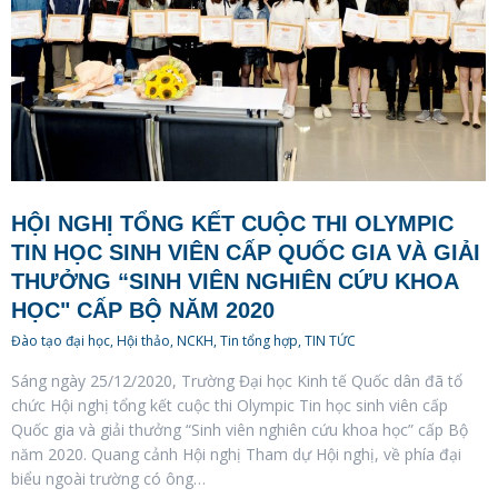
HỘI NGHỊ TỔNG KẾT CUỘC THI OLYMPIC
TIN HỌC SINH VIÊN CẤP QUỐC GIA VÀ GIẢI
THƯỞNG “SINH VIÊN NGHIÊN CỨU KHOA
HỌC" CẤP BỘ NĂM 2020
Đào tạo đại học
,
Hội thảo, NCKH
,
Tin tổng hợp
,
TIN TỨC
Sáng ngày 25/12/2020, Trường Đại học Kinh tế Quốc dân đã tổ
chức Hội nghị tổng kết cuộc thi Olympic Tin học sinh viên cấp
Quốc gia và giải thưởng “Sinh viên nghiên cứu khoa học” cấp Bộ
năm 2020. Quang cảnh Hội nghị Tham dự Hội nghị, về phía đại
biểu ngoài trường có ông…