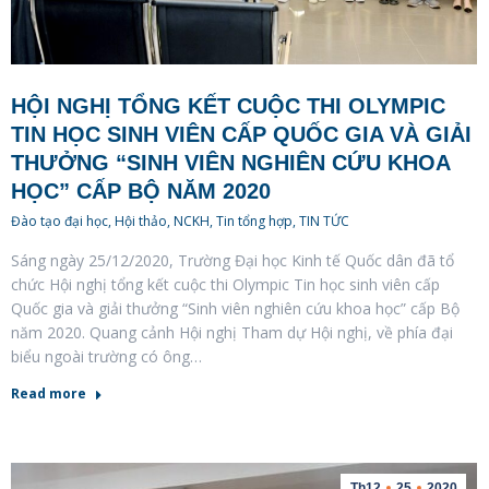
HỘI NGHỊ TỔNG KẾT CUỘC THI OLYMPIC
TIN HỌC SINH VIÊN CẤP QUỐC GIA VÀ GIẢI
THƯỞNG “SINH VIÊN NGHIÊN CỨU KHOA
HỌC” CẤP BỘ NĂM 2020
Đào tạo đại học
,
Hội thảo, NCKH
,
Tin tổng hợp
,
TIN TỨC
Sáng ngày 25/12/2020, Trường Đại học Kinh tế Quốc dân đã tổ
chức Hội nghị tổng kết cuộc thi Olympic Tin học sinh viên cấp
Quốc gia và giải thưởng “Sinh viên nghiên cứu khoa học” cấp Bộ
năm 2020. Quang cảnh Hội nghị Tham dự Hội nghị, về phía đại
biểu ngoài trường có ông…
Read more
Th12
25
2020