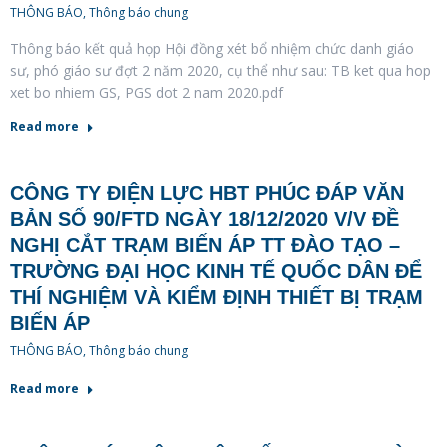
THÔNG BÁO
,
Thông báo chung
Thông báo kết quả họp Hội đồng xét bổ nhiệm chức danh giáo
sư, phó giáo sư đợt 2 năm 2020, cụ thể như sau: TB ket qua hop
xet bo nhiem GS, PGS dot 2 nam 2020.pdf
Read more
CÔNG TY ĐIỆN LỰC HBT PHÚC ĐÁP VĂN
BẢN SỐ 90/FTD NGÀY 18/12/2020 V/V ĐỀ
NGHỊ CẮT TRẠM BIẾN ÁP TT ĐÀO TẠO –
TRƯỜNG ĐẠI HỌC KINH TẾ QUỐC DÂN ĐỂ
THÍ NGHIỆM VÀ KIỂM ĐỊNH THIẾT BỊ TRẠM
BIẾN ÁP
THÔNG BÁO
,
Thông báo chung
Read more