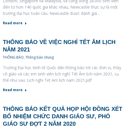
London, Singapore và Malaysia, và cộng đồng 28.000 sinh viên
đến từ hơn 140 quốc gia khác nhau, Newcastle thực sự là một
trường đại học toàn cầu. Newcastle được đánh giá…
Read more
THÔNG BÁO VỀ VIỆC NGHỈ TẾT ÂM LỊCH
NĂM 2021
THÔNG BÁO
,
Thông báo chung
Trường Đại học Kinh tế Quốc dân thông báo tới các đơn vị, thầy
cô giáo và các em sinh viên lịch nghỉ Tết Âm lịch năm 2021, cụ
thể như sau: Lich nghi Tet Am lich nam 2021.pdf
Read more
THÔNG BÁO KẾT QUẢ HỌP HỘI ĐỒNG XÉT
BỔ NHIỆM CHỨC DANH GIÁO SƯ, PHÓ
GIÁO SƯ ĐỢT 2 NĂM 2020