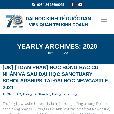
Facebook
YouTube
0084-24-38690055
page
page
opens
opens
in
in
new
new
window
window
YEARLY ARCHIVES:
2020
You are here:
Home
2020
[UK] [TOÀN PHẦN] HỌC BỔNG BẬC CỬ
NHÂN VÀ SAU ĐẠI HỌC SANCTUARY
SCHOLARSHIPS TẠI ĐẠI HỌC NEWCASTLE
2021
THÔNG BÁO
,
Thông báo Ban ĐH
,
Thông báo chung
Trường Newcastle University là một trong những trường Đại học
danh tiếng nhất tại Vương Quốc Anh. Với các cơ sở tại Newcastle,