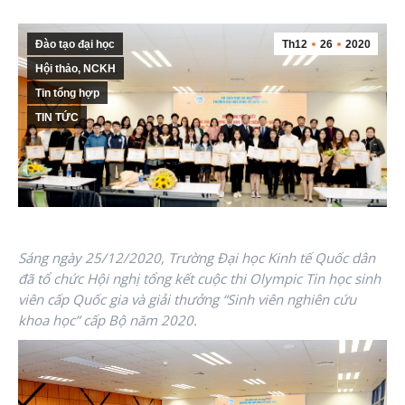
Đào tạo đại học
Th12
26
2020
Hội thảo, NCKH
Tin tổng hợp
TIN TỨC
Sáng ngày 25/12/2020, Trường Đại học Kinh tế Quốc dân
đã tổ chức
Hội nghị tổng kết cuộc thi Olympic Tin học sinh
viên cấp Quốc gia và giải thưởng “Sinh viên nghiên cứu
khoa học” cấp Bộ năm 2020.