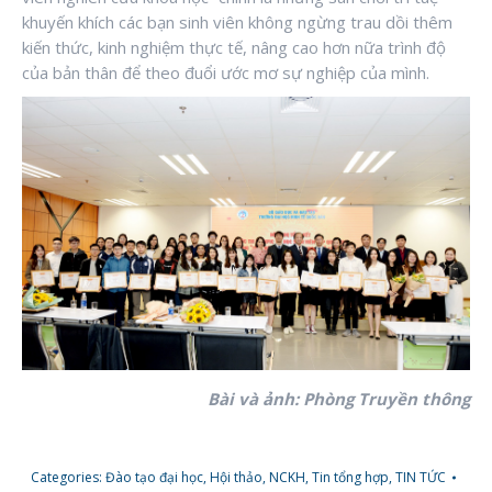
khuyến khích các bạn sinh viên không ngừng trau dồi thêm
kiến thức, kinh nghiệm thực tế, nâng cao hơn nữa trình độ
của bản thân để theo đuổi ước mơ sự nghiệp của mình.
Bài và ảnh: Phòng Truyền thông
Categories:
Đào tạo đại học
,
Hội thảo, NCKH
,
Tin tổng hợp
,
TIN TỨC