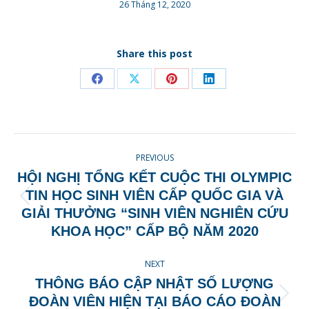
26 Tháng 12, 2020
Share this post
Share
Share
Share
Share
on
on
on
on
Facebook
X
Pinterest
LinkedIn
POST
PREVIOUS
NAVIGATION
HỘI NGHỊ TỔNG KẾT CUỘC THI OLYMPIC
TIN HỌC SINH VIÊN CẤP QUỐC GIA VÀ
Previous
GIẢI THƯỞNG “SINH VIÊN NGHIÊN CỨU
post:
KHOA HỌC” CẤP BỘ NĂM 2020
NEXT
THÔNG BÁO CẬP NHẬT SỐ LƯỢNG
Next
ĐOÀN VIÊN HIỆN TẠI BÁO CÁO ĐOÀN