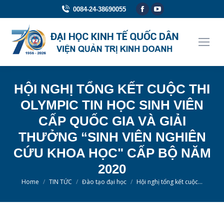
Facebook
YouTube
0084-24-38690055
page
page
opens
opens
in
in
new
new
window
window
HỘI NGHỊ TỔNG KẾT CUỘC THI
OLYMPIC TIN HỌC SINH VIÊN
CẤP QUỐC GIA VÀ GIẢI
THƯỞNG “SINH VIÊN NGHIÊN
CỨU KHOA HỌC" CẤP BỘ NĂM
2020
You are here:
Home
TIN TỨC
Đào tạo đại học
Hội nghị tổng kết cuộc…