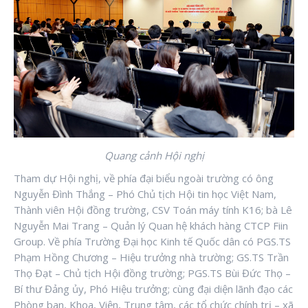
Quang cảnh Hội nghị
Tham dự Hội nghị, về phía đại biểu ngoài trường có ông
Nguyễn Đình Thắng – Phó Chủ tịch Hội tin học Việt Nam,
Thành viên Hội đồng trường, CSV Toán máy tính K16; bà Lê
Nguyễn Mai Trang – Quản lý Quan hệ khách hàng CTCP Fiin
Group. Về phía Trường Đại học Kinh tế Quốc dân có PGS.TS
Phạm Hồng Chương – Hiệu trưởng nhà trường; GS.TS Trần
Thọ Đạt – Chủ tịch Hội đồng trường; PGS.TS Bùi Đức Thọ –
Bí thư Đảng ủy, Phó Hiệu trưởng; cùng đại diện lãnh đạo các
Phòng ban, Khoa, Viện, Trung tâm, các tổ chức chính trị – xã