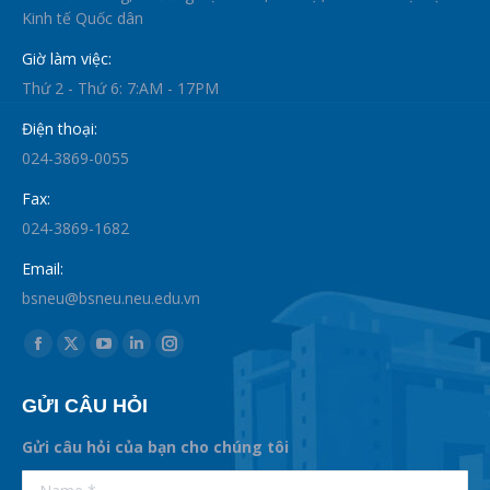
Kinh tế Quốc dân
Giờ làm việc:
Thứ 2 - Thứ 6: 7:AM - 17PM
Điện thoại:
024-3869-0055
Fax:
024-3869-1682
Email:
bsneu@bsneu.neu.edu.vn
Find us on:
Facebook
X
YouTube
Linkedin
Instagram
page
page
page
page
page
GỬI CÂU HỎI
opens
opens
opens
opens
opens
in
in
in
in
in
Gửi câu hỏi của bạn cho chúng tôi
new
new
new
new
new
supertotobet
Name *