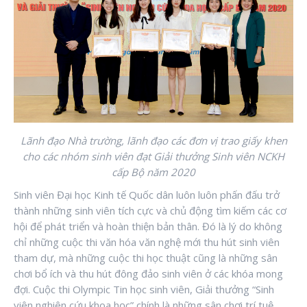
Lãnh đạo Nhà trường, lãnh đạo các đơn vị trao giấy khen
cho các nhóm sinh viên đạt Giải thưởng Sinh viên NCKH
cấp Bộ năm 2020
Sinh viên Đại học Kinh tế Quốc dân luôn luôn phấn đấu trở
thành những sinh viên tích cực và chủ động tìm kiếm các cơ
hội để phát triển và hoàn thiện bản thân. Đó là lý do không
chỉ những cuộc thi văn hóa văn nghệ mới thu hút sinh viên
tham dự, mà những cuộc thi học thuật cũng là những sân
chơi bổ ích và thu hút đông đảo sinh viên ở các khóa mong
đợi. Cuộc thi Olympic Tin học sinh viên, Giải thưởng “Sinh
viên nghiên cứu khoa học” chính là những sân chơi trí tuệ