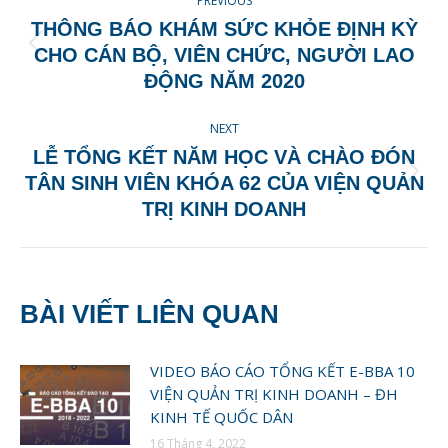
PREVIOUS
NAVIGATION
THÔNG BÁO KHÁM SỨC KHỎE ĐỊNH KỲ
Previous
CHO CÁN BỘ, VIÊN CHỨC, NGƯỜI LAO
post:
ĐỘNG NĂM 2020
NEXT
LỄ TỔNG KẾT NĂM HỌC VÀ CHÀO ĐÓN
Next
TÂN SINH VIÊN KHÓA 62 CỦA VIỆN QUẢN
post:
TRỊ KINH DOANH
BÀI VIẾT LIÊN QUAN
VIDEO BÁO CÁO TỔNG KẾT E-BBA 10
VIỆN QUẢN TRỊ KINH DOANH – ĐH
KINH TẾ QUỐC DÂN
16 Tháng 4, 2022