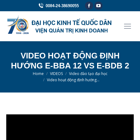
Facebook
YouTube
0084-24-38690055
page
page
opens
opens
in
in
new
new
window
window
VIDEO HOẠT ĐỘNG ĐỊNH
HƯỚNG E-BBA 12 VS E-BDB 2
You are here:
Home
VIDEOS
Video đào tạo đại học
Video hoạt động định hướng…