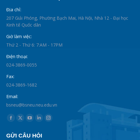
Địa chỉ:
207 Giải Phóng, Phường Bạch Mai, Hà Nội, Nhà 12 - Đại học
Kinh tế Quốc dân
Giờ làm việc:
Thứ 2 - Thứ 6: 7:AM - 17PM
Điện thoại:
024-3869-0055
Fax:
024-3869-1682
Email:
bsneu@bsneu.neu.edu.vn
Find us on:
Facebook
X
YouTube
Linkedin
Instagram
page
page
page
page
page
GỬI CÂU HỎI
opens
opens
opens
opens
opens