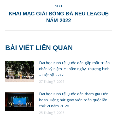
NEXT
KHAI MẠC GIẢI BÓNG ĐÁ NEU LEAGUE
Next
NĂM 2022
post:
BÀI VIẾT LIÊN QUAN
Đại học Kinh tế Quốc dân gặp mặt tri ân
nhân kỷ niệm 79 năm ngày Thương binh
– Liệt sỹ 27/7
27 Tháng 7, 2026
Đại học Kinh tế Quốc dân tham gia Liên
hoan Tiếng hát giáo viên toàn quốc lần
thứ VI năm 2026
25 Tháng 7, 2026