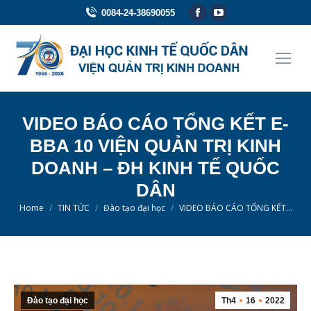
Facebook
YouTube
0084-24-38690055
page
page
opens
opens
in
in
new
new
window
window
VIDEO BÁO CÁO TỔNG KẾT E-
BBA 10 VIỆN QUẢN TRỊ KINH
DOANH – ĐH KINH TẾ QUỐC
DÂN
You are here:
Home
TIN TỨC
Đào tạo đại học
VIDEO BÁO CÁO TỔNG KẾT…
Đào tạo đại học
Th4
16
2022