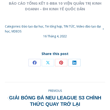
BÁO CÁO TỔNG KẾT E-BBA 10 VIỆN QUẢN TRỊ KINH
DOANH – ĐH KINH TẾ QUỐC DÂN
Categories:
Đào tạo đại học
,
Tin tổng hợp
,
TIN TỨC
,
Video đào tạo đại
học
,
VIDEOS
16 Tháng 4, 2022
Share this post
Share
Share
Share
Share
on
on
on
on
Facebook
X
Pinterest
LinkedIn
POST
PREVIOUS
NAVIGATION
GIẢI BÓNG ĐÁ NEU LEAGUE S3 CHÍNH
Previous
THỨC QUAY TRỞ LẠI
post: