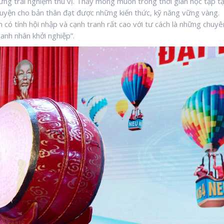
ững trải nghiệm thú vị. Thầy mong muốn trong thời gian học tập tạ
luyện cho bản thân đạt được những kiến thức, kỹ năng vững vàng.
 có tính hội nhập và cạnh tranh rất cao với tư cách là những chuyê
oanh nhân khởi nghiệp”.