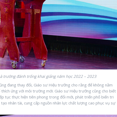
à trường
đánh trống khai giảng năm học 2022 – 2023
cũng đang thay đổi, Giáo sư Hiệu trưởng cho rằng để không nằm
ể thích ứng với môi trường mới. Giáo sư Hiệu trưởng cũng cho biết
 tục thực hiện tiên phong trong đổi mới, phát triển phổ biến tri
ào tạo nhân tài, cung cấp nguồn nhân lực chất lượng cao phục vụ sự