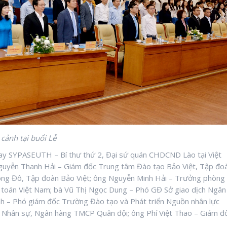
cảnh tại buổi Lễ
ilay SYPASEUTH – Bí thư thứ 2, Đại sứ quán CHDCND Lào tại Việt
 Nguyễn Thanh Hải – Giám đốc Trung tâm Đào tạo Bảo Việt, Tập đo
Đông Đô, Tập đoàn Bảo Việt; ông Nguyễn Minh Hải – Trưởng phòng
n toán Việt Nam; bà Vũ Thị Ngọc Dung – Phó GĐ Sở giao dịch Ngân
 – Phó giám đốc Trường Đào tạo và Phát triển Nguồn nhân lực
c Nhân sự, Ngân hàng TMCP Quân đội; ông Phí Việt Thao – Giám đ