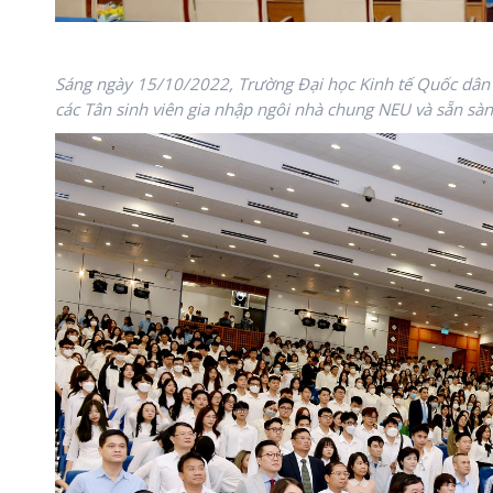
Sáng ngày 15/10/2022, Trường Đại học Kinh tế Quốc dân 
các Tân sinh viên gia nhập ngôi nhà chung NEU và sẵn sà