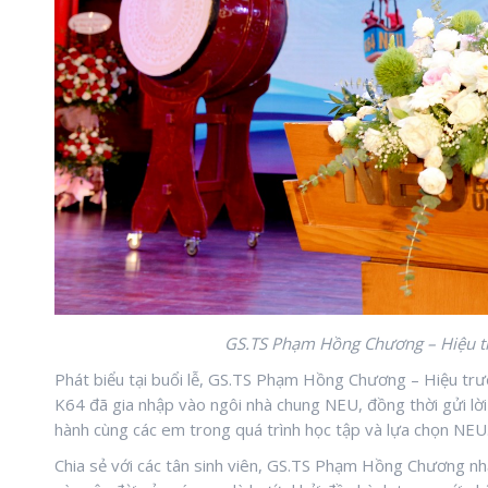
GS.TS Phạm Hồng Chương – Hiệu trư
Phát biểu tại buổi lễ, GS.TS Phạm Hồng Chương – Hiệu trư
K64 đã gia nhập vào ngôi nhà chung NEU, đồng thời gửi lời 
hành cùng các em trong quá trình học tập và lựa chọn NEU
Chia sẻ với các tân sinh viên, GS.TS Phạm Hồng Chương nhắn