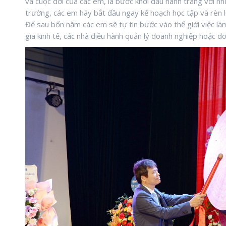
và cuộc đời của các em, là bước khởi đầu hành trang với nh
trường, các em hãy bắt đầu ngay kế hoạch học tập và rèn 
Để sau bốn năm các em sẽ tự tin bước vào thế giới việc làm
gia kinh tế, các nhà điều hành quản lý doanh nghiệp hoặc d