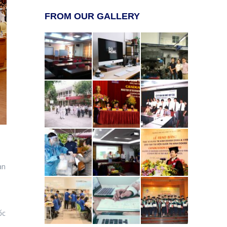
FROM OUR GALLERY
àn
ốc