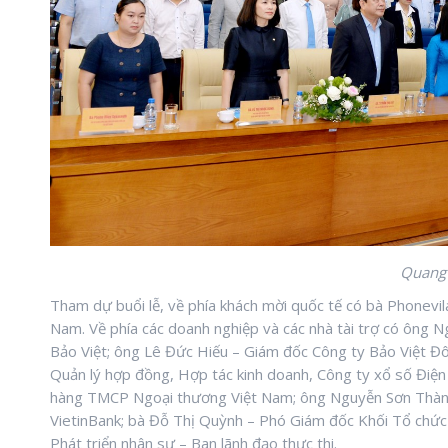
Quang 
Tham dự buổi lễ, về phía khách mời quốc tế có bà Phonev
Nam. Về phía các doanh nghiệp và các nhà tài trợ có ông
Bảo Việt; ông Lê Đức Hiếu – Giám đốc Công ty Bảo Việt 
Quản lý hợp đồng, Hợp tác kinh doanh, Công ty xổ số Điệ
hàng TMCP Ngoại thương Việt Nam; ông Nguyễn Sơn Thành
VietinBank; bà Đỗ Thị Quỳnh – Phó Giám đốc Khối Tổ chứ
Phát triển nhân sự – Ban lãnh đạo thực thi.