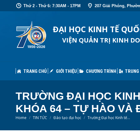
Thứ 2 - Thứ 6: 7:30AM - 17PM
207 Giải Phóng, Phườn
TRANG CHỦ
GIỚI THIỆU
CHƯƠNG TRÌNH
TRUNG
ĐẠI HỌC KINH TẾ QU
VIỆN QUẢN TRỊ KINH D
TRANG CHỦ
GIỚI THIỆU
CHƯƠNG TRÌNH
TRUNG
TRƯỜNG ĐẠI HỌC KINH
KHÓA 64 – TỰ HÀO VÀ
You are here:
Home
TIN TỨC
Đào tạo đại học
Trường Đại học Kinh tế…