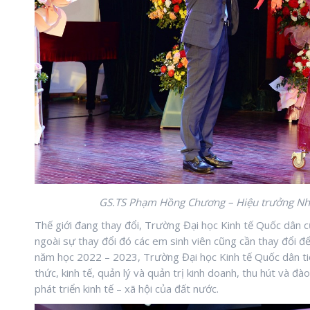
GS.TS Phạm Hồng Chương – Hiệu trưởng Nh
Thế giới đang thay đổi, Trường Đại học Kinh tế Quốc dân 
ngoài sự thay đổi đó các em sinh viên cũng cần thay đổi đ
năm học 2022 – 2023, Trường Đại học Kinh tế Quốc dân tiếp
thức, kinh tế, quản lý và quản trị kinh doanh, thu hút và đ
phát triển kinh tế – xã hội của đất nước.