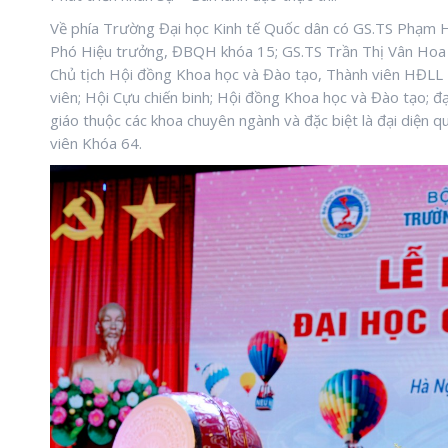
Về phía Trường Đại học Kinh tế Quốc dân có GS.TS Phạm
Phó Hiệu trưởng, ĐBQH khóa 15; GS.TS Trần Thị Vân Hoa 
Chủ tịch Hội đồng Khoa học và Đào tạo, Thành viên HĐLL 
viên; Hội Cựu chiến binh; Hội đồng Khoa học và Đào tạo; đạ
giáo thuộc các khoa chuyên ngành và đặc biệt là đại diện q
viên Khóa 64.