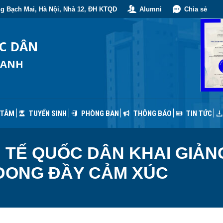
g Bạch Mai, Hà Nội, Nhà 12, ĐH KTQD
Alumni
Chia sẻ
 TÂM
TUYỂN SINH
PHÒNG BAN
THÔNG BÁO
TIN TỨC
ỐC DÂN
OANH
 TÂM
TUYỂN SINH
PHÒNG BAN
THÔNG BÁO
TIN TỨC
 TẾ QUỐC DÂN KHAI GIẢN
 ĐONG ĐẦY CẢM XÚC