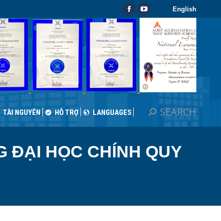
English
SEARCH
Search:
Facebook
YouTube
TÀI NGUYÊN
HỖ TRỢ
LANGUAGES
page
page
opens
opens
in
in
new
new
window
window
SEARCH
Search:
TÀI NGUYÊN
HỖ TRỢ
LANGUAGES
G ĐẠI HỌC CHÍNH QUY