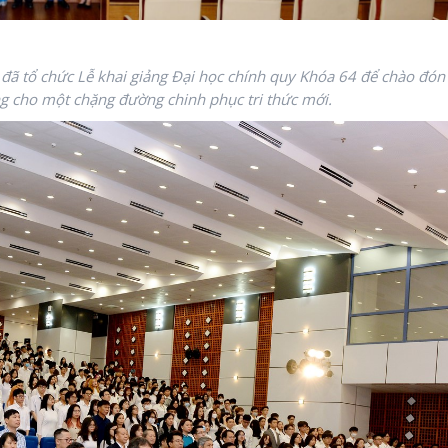
đã tổ chức Lễ khai giảng Đại học chính quy Khóa 64 để chào đón
ng cho một chặng đường chinh phục tri thức mới.