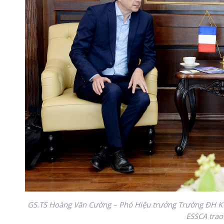
GS.TS Hoàng Văn Cường – Phó Hiệu trưởng Trường ĐH KT
ESSCA trao 