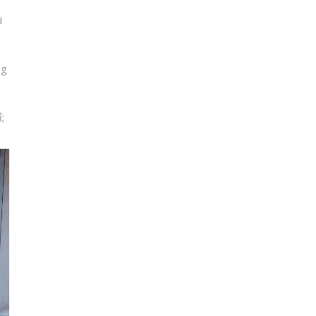
i
ng
;