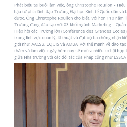
Phát biểu tại buổi làm việc, ông Christophe Rouillon – Hi
hậu từ phía lãnh đạo Trường Đại học Kinh tế Quốc dân và
được. Ông Christophe Rouillon cho biết, với hơn 110 năm lị
Trường đang đào tạo với 03 khối ngành Marketing – Quản l
Hiệp hội các Trường lớn (Conférence des Grandes Écoles) 
trong lĩnh vực quản lý, kĩ thuật và đạt bộ ba chứng nhận k
giới như: AACSB, EQUIS và AMBA. Với thế mạnh về đào tạo
thăm và làm việc ngày hôm nay sẽ mở ra nhiều cơ hội hợp 
giữa Nhà trường với các đối tác của Pháp cũng như ESSCA tr