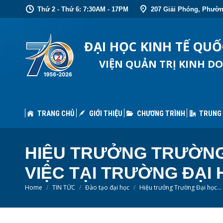
Thứ 2 - Thứ 6: 7:30AM - 17PM
207 Giải Phóng, Phườn
TRANG CHỦ
GIỚI THIỆU
CHƯƠNG TRÌNH
TRUNG
ĐẠI HỌC KINH TẾ QU
VIỆN QUẢN TRỊ KINH D
TRANG CHỦ
GIỚI THIỆU
CHƯƠNG TRÌNH
TRUNG
HIỆU TRƯỞNG TRƯỜNG 
VIỆC TẠI TRƯỜNG ĐẠI
You are here:
Home
TIN TỨC
Đào tạo đại học
Hiệu trưởng Trường Đại học…