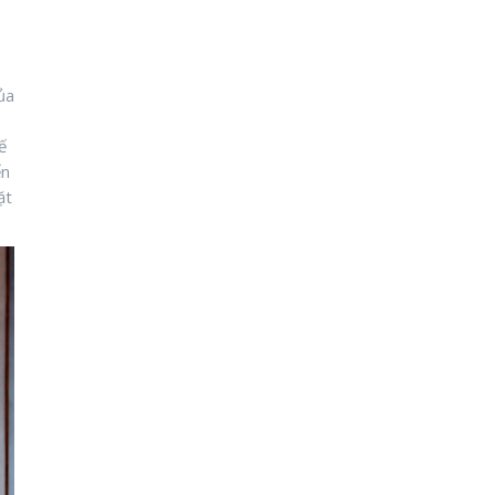
ủa
ế
ến
ặt