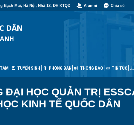
g Bạch Mai, Hà Nội, Nhà 12, ĐH KTQD
Alumni
Chia sẻ
 TÂM
TUYỂN SINH
PHÒNG BAN
THÔNG BÁO
TIN TỨC
ỐC DÂN
OANH
 TÂM
TUYỂN SINH
PHÒNG BAN
THÔNG BÁO
TIN TỨC
ĐẠI HỌC QUẢN TRỊ ESSCA
 HỌC KINH TẾ QUỐC DÂN