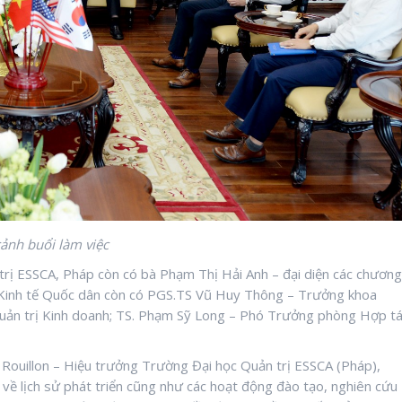
ảnh buổi làm việc
trị ESSCA, Pháp còn có bà Phạm Thị Hải Anh – đại diện các chương
c Kinh tế Quốc dân còn có PGS.TS Vũ Huy Thông – Trưởng khoa
Quản trị Kinh doanh; TS. Phạm Sỹ Long – Phó Trưởng phòng Hợp t
Rouillon – Hiệu trưởng Trường Đại học Quản trị ESSCA (Pháp),
về lịch sử phát triển cũng như các hoạt động đào tạo, nghiên cứu