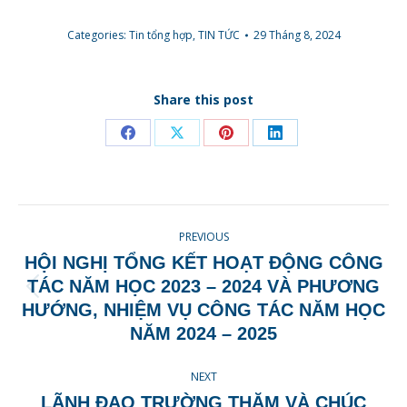
Categories:
Tin tổng hợp
,
TIN TỨC
29 Tháng 8, 2024
Share this post
Share
Share
Share
Share
on
on
on
on
Facebook
X
Pinterest
LinkedIn
POST
PREVIOUS
NAVIGATION
HỘI NGHỊ TỔNG KẾT HOẠT ĐỘNG CÔNG
TÁC NĂM HỌC 2023 – 2024 VÀ PHƯƠNG
Previous
HƯỚNG, NHIỆM VỤ CÔNG TÁC NĂM HỌC
post:
NĂM 2024 – 2025
NEXT
LÃNH ĐẠO TRƯỜNG THĂM VÀ CHÚC