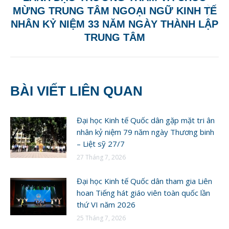
MỪNG TRUNG TÂM NGOẠI NGỮ KINH TẾ
Next
NHÂN KỶ NIỆM 33 NĂM NGÀY THÀNH LẬP
post:
TRUNG TÂM
BÀI VIẾT LIÊN QUAN
Đại học Kinh tế Quốc dân gặp mặt tri ân
nhân kỷ niệm 79 năm ngày Thương binh
– Liệt sỹ 27/7
27 Tháng 7, 2026
Đại học Kinh tế Quốc dân tham gia Liên
hoan Tiếng hát giáo viên toàn quốc lần
thứ VI năm 2026
25 Tháng 7, 2026