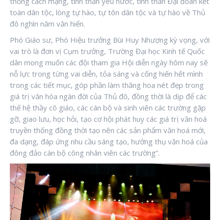
thống cách mạng, tinh thần yêu nước, tinh thần Đại đoàn kết
toàn dân tộc, lòng tự hào, tự tôn dân tộc và tự hào về Thủ
đô nghìn năm văn hiến.
Phó Giáo sư, Phó Hiệu trưởng Bùi Huy Nhượng kỳ vọng, với
vai trò là đơn vị Cụm trưởng, Trường Đại học Kinh tế Quốc
dân mong muốn các đội tham gia Hội diễn ngày hôm nay sẽ
nỗ lực trong từng vai diễn, tỏa sáng và cống hiến hết mình
trong các tiết mục, góp phần làm thăng hoa nét đẹp trong
giá trị văn hóa ngàn đời của Thủ đô, đồng thời là dịp để các
thế hệ thầy cô giáo, các cán bộ và sinh viên các trường gặp
gỡ, giao lưu, học hỏi, tạo cơ hội phát huy các giá trị văn hoá
truyền thống đồng thời tạo nên các sản phẩm văn hoá mới,
đa dạng, đáp ứng nhu cầu sáng tạo, hưởng thụ văn hoá của
đông đảo cán bộ công nhân viên các trường”.