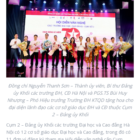
Đồng chí Nguyễn Thanh Sơn
– Thành ủy viên, Bí thư Đảng
ủy Khối các trường ĐH, CĐ Hà Nội và PGS.TS Bùi Huy
Nhượng – Phó Hiệu trưởng Trường ĐH KTQD tặng hoa cho
đại diện lãnh đạo các cơ sở giáo dục ĐH và CĐ thuộc Cụm
2 – Đảng ủy Khối
Cụm 2 – Đảng ủy Khối các trường Đại học và Cao đẳng Hà
Nội có 12 cơ sở giáo dục Đại học và Cao đẳng, trong đó có
11 đơn vị đăng ký tham gia Hội diễn văn nghệ cấp Cụm,