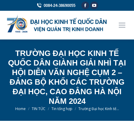
Facebook
YouTube
0084-24-38690055
page
page
opens
opens
in
in
new
new
window
window
TRƯỜNG ĐẠI HỌC KINH TẾ
QUỐC DÂN GIÀNH GIẢI NHÌ TẠI
HỘI DIỄN VĂN NGHỆ CỤM 2 –
ĐẢNG BỘ KHỐI CÁC TRƯỜNG
ĐẠI HỌC, CAO ĐẲNG HÀ NỘI
NĂM 2024
You are here:
Home
TIN TỨC
Tin tổng hợp
Trường Đại học Kinh tế…