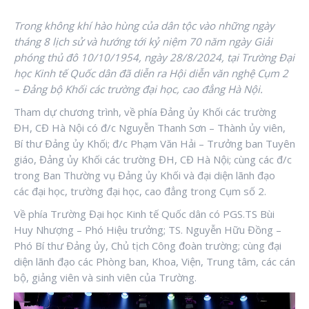
Trong không khí hào hùng của dân tộc vào những ngày
tháng 8 lịch sử và hướng tới kỷ niệm 70 năm ngày Giải
phóng thủ đô 10/10/1954, ngày 28/8/2024, tại Trường Đại
học Kinh tế Quốc dân đã diễn ra Hội diễn văn nghệ Cụm 2
– Đảng bộ Khối các trường đại học, cao đẳng Hà Nội.
Tham dự chương trình, về phía Đảng ủy Khối các trường
ĐH, CĐ Hà Nội có đ/c Nguyễn Thanh Sơn – Thành ủy viên,
Bí thư Đảng ủy Khối; đ/c Phạm Văn Hải – Trưởng ban Tuyên
giáo, Đảng ủy Khối các trường ĐH, CĐ Hà Nội; cùng các đ/c
trong Ban Thường vụ Đảng ủy Khối và đại diện lãnh đạo
các đại học, trường đại học, cao đẳng trong Cụm số 2.
Về phía Trường Đại học Kinh tế Quốc dân có PGS.TS Bùi
Huy Nhượng – Phó Hiệu trưởng; TS. Nguyễn Hữu Đồng –
Phó Bí thư Đảng ủy, Chủ tịch Công đoàn trường; cùng đại
diện lãnh đạo các Phòng ban, Khoa, Viện, Trung tâm, các cán
bộ, giảng viên và sinh viên của Trường.