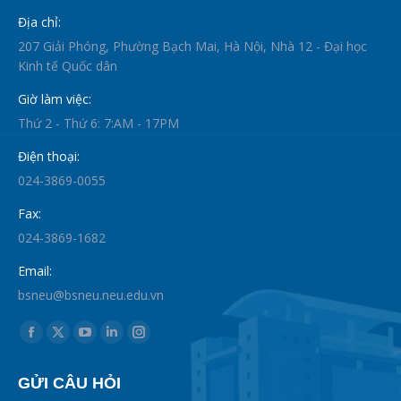
Địa chỉ:
207 Giải Phóng, Phường Bạch Mai, Hà Nội, Nhà 12 - Đại học
Kinh tế Quốc dân
Giờ làm việc:
Thứ 2 - Thứ 6: 7:AM - 17PM
Điện thoại:
024-3869-0055
Fax:
024-3869-1682
Email:
bsneu@bsneu.neu.edu.vn
Find us on:
Facebook
X
YouTube
Linkedin
Instagram
page
page
page
page
page
GỬI CÂU HỎI
opens
opens
opens
opens
opens