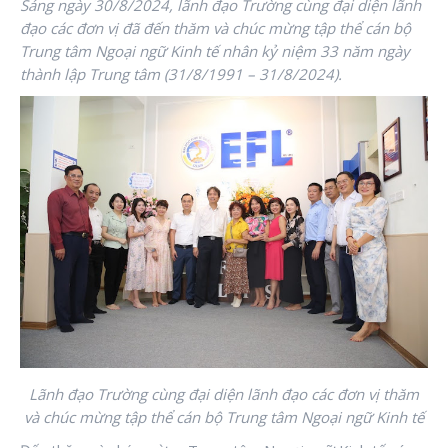
Sáng ngày 30/8/2024, lãnh đạo Trường cùng đại diện lãnh
đạo các đơn vị đã đến thăm và chúc mừng tập thể cán bộ
Trung tâm Ngoại ngữ Kinh tế nhân kỷ niệm 33 năm ngày
thành lập Trung tâm (31/8/1991 – 31/8/2024).
Lãnh đạo Trường cùng đại diện lãnh đạo các đơn vị thăm
và chúc mừng tập thể cán bộ Trung tâm Ngoại ngữ Kinh tế