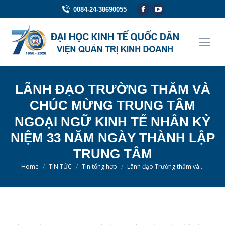
Facebook
YouTube
0084-24-38690055
page
page
opens
opens
in
in
new
new
window
window
LÃNH ĐẠO TRƯỜNG THĂM VÀ
CHÚC MỪNG TRUNG TÂM
NGOẠI NGỮ KINH TẾ NHÂN KỶ
NIỆM 33 NĂM NGÀY THÀNH LẬP
TRUNG TÂM
You are here:
Home
TIN TỨC
Tin tổng hợp
Lãnh đạo Trường thăm và…