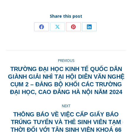
Share this post
Share
Share
Share
Share
on
on
on
on
Facebook
X
Pinterest
LinkedIn
POST
PREVIOUS
NAVIGATION
TRƯỜNG ĐẠI HỌC KINH TẾ QUỐC DÂN
GIÀNH GIẢI NHÌ TẠI HỘI DIỄN VĂN NGHỆ
Previous
CỤM 2 – ĐẢNG BỘ KHỐI CÁC TRƯỜNG
post:
ĐẠI HỌC, CAO ĐẲNG HÀ NỘI NĂM 2024
NEXT
THÔNG BÁO VỀ VIỆC CẤP GIẤY BÁO
TRÚNG TUYỂN VÀ THẺ SINH VIÊN TẠM
Next
THỜI ĐỐI VỚI TÂN SINH VIÊN KHOÁ 66
post: