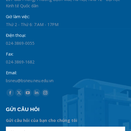
Kinh tế Quốc dân
Giờ làm việc:
Thứ 2 - Thứ 6: 7:AM - 17PM
Điện thoại:
024-3869-0055
Fax:
024-3869-1682
Email:
bsneu@bsneu.neu.edu.vn
Find us on:
Facebook
X
YouTube
Linkedin
Instagram
page
page
page
page
page
GỬI CÂU HỎI
opens
opens
opens
opens
opens
in
in
in
in
in
Gửi câu hỏi của bạn cho chúng tôi
new
new
new
new
new
supertotobet
Name *