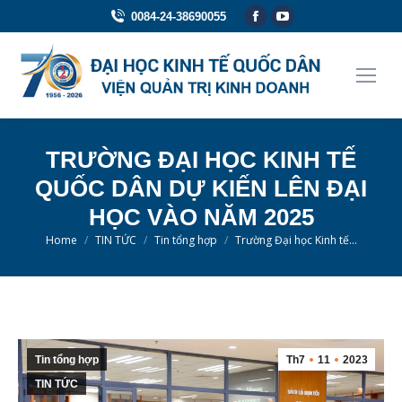
Facebook
YouTube
0084-24-38690055
page
page
opens
opens
in
in
new
new
window
window
TRƯỜNG ĐẠI HỌC KINH TẾ
QUỐC DÂN DỰ KIẾN LÊN ĐẠI
HỌC VÀO NĂM 2025
You are here:
Home
TIN TỨC
Tin tổng hợp
Trường Đại học Kinh tế…
Tin tổng hợp
Th7
11
2023
TIN TỨC