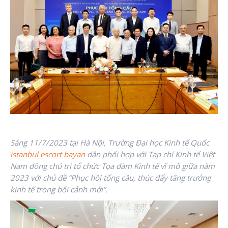
Sáng 11/7/2023 tại Hà Nội, Trường Đại học Kinh tế Quốc
istanbul escort bayan
dân phối hợp với Tạp chí Kinh tế Việt
Nam đồng chủ trì tổ chức Tọa đàm Kinh tế vĩ mô giữa năm
2023 với chủ đề “Phục hồi tổng cầu, thúc đẩy tăng trưởng
kinh tế trong bối cảnh mới”.