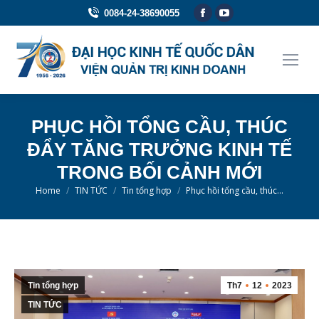
Facebook
YouTube
0084-24-38690055
page
page
opens
opens
in
in
new
new
window
window
PHỤC HỒI TỔNG CẦU, THÚC
ĐẨY TĂNG TRƯỞNG KINH TẾ
TRONG BỐI CẢNH MỚI
You are here:
Home
TIN TỨC
Tin tổng hợp
Phục hồi tổng cầu, thúc…
Tin tổng hợp
Th7
12
2023
TIN TỨC