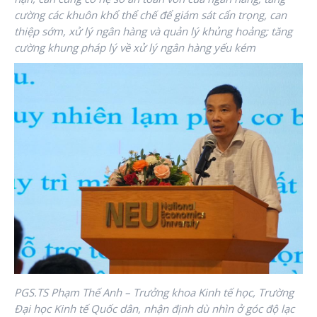
cường các khuôn khổ thể chế để giám sát cẩn trọng, can
thiệp sớm, xử lý ngân hàng và quản lý khủng hoảng; tăng
cường khung pháp lý về xử lý ngân hàng yếu kém
PGS.TS Phạm Thế Anh – Trưởng khoa Kinh tế học, Trường
Đại học Kinh tế Quốc dân, nhận định dù nhìn ở góc độ lạc