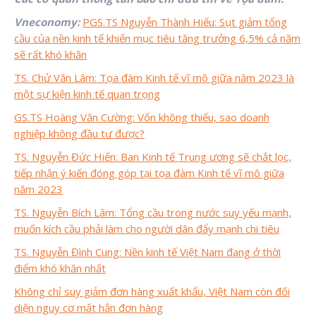
Vneconomy:
PGS.TS Nguyễn Thành Hiếu: Sụt giảm tổng
cầu của nền kinh tế khiến mục tiêu tăng trưởng 6,5% cả năm
sẽ rất khó khăn
TS. Chử Văn Lâm: Tọa đàm Kinh tế vĩ mô giữa năm 2023 là
một sự kiện kinh tế quan trọng
GS.TS Hoàng Văn Cường: Vốn không thiếu, sao doanh
nghiệp không đầu tư được?
TS. Nguyễn Đức Hiển: Ban Kinh tế Trung ương sẽ chắt lọc,
tiếp nhận ý kiến đóng góp tại tọa đàm Kinh tế vĩ mô giữa
năm 2023
TS. Nguyễn Bích Lâm: Tổng cầu trong nước suy yếu mạnh,
muốn kích cầu phải làm cho người dân đẩy mạnh chi tiêu
TS. Nguyễn Đình Cung: Nền kinh tế Việt Nam đang ở thời
điểm khó khăn nhất
Không chỉ suy giảm đơn hàng xuất khẩu, Việt Nam còn đối
diện nguy cơ mất hẳn đơn hàng