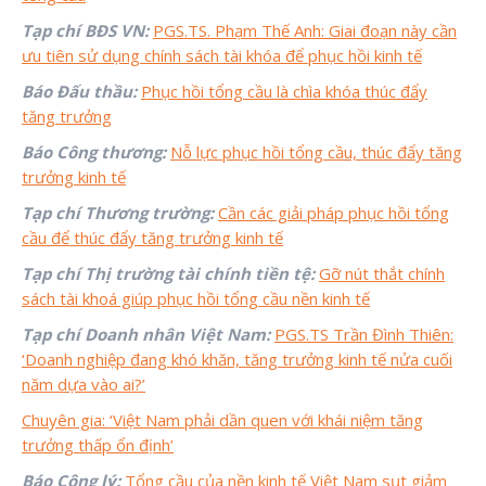
Tạp chí BĐS VN:
PGS.TS. Phạm Thế Anh: Giai đoạn này cần
ưu tiên sử dụng chính sách tài khóa để phục hồi kinh tế
Báo Đấu thầu:
Phục hồi tổng cầu là chìa khóa thúc đẩy
tăng trưởng
Báo Công thương:
Nỗ lực phục hồi tổng cầu, thúc đẩy tăng
trưởng kinh tế
Tạp chí Thương trường:
Cần các giải pháp phục hồi tổng
cầu để thúc đẩy tăng trưởng kinh tế
Tạp chí Thị trường tài chính tiền tệ:
Gỡ nút thắt chính
sách tài khoá giúp phục hồi tổng cầu nền kinh tế
Tạp chí Doanh nhân Việt Nam:
PGS.TS Trần Đình Thiên:
‘Doanh nghiệp đang khó khăn, tăng trưởng kinh tế nửa cuối
năm dựa vào ai?’
Chuyên gia: ‘Việt Nam phải dần quen với khái niệm tăng
trưởng thấp ổn định’
Báo Công lý:
Tổng cầu của nền kinh tế Việt Nam sụt giảm