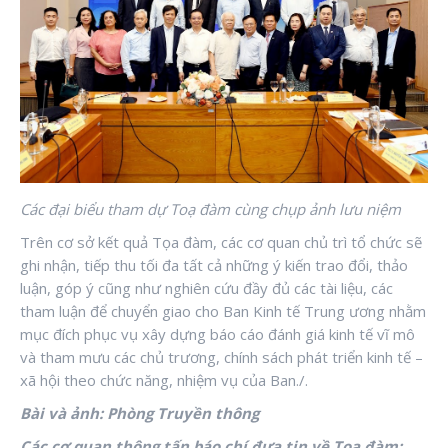
Các đại biểu tham dự Toạ đàm cùng chụp ảnh lưu niệm
Trên cơ sở kết quả Tọa đàm, các cơ quan chủ trì tổ chức sẽ
ghi nhận, tiếp thu tối đa tất cả những ý kiến trao đổi, thảo
luận, góp ý cũng như nghiên cứu đầy đủ các tài liệu, các
tham luận để chuyển giao cho Ban Kinh tế Trung ương nhằm
mục đích phục vụ xây dựng báo cáo đánh giá kinh tế vĩ mô
và tham mưu các chủ trương, chính sách phát triển kinh tế –
xã hội theo chức năng, nhiệm vụ của Ban./.
Bài và ảnh: Phòng Truyền thông
Các cơ quan thông tấn báo chí đưa tin về Tọa đàm: