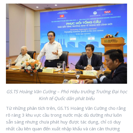
GS.TS Hoàng Văn Cường – Phó Hiệu trưởng Trường Đại học
Kinh tế Quốc dân phát biểu
Từ những phân tích trên, GS.TS Hoàng Văn Cường cho rằng
rõ ràng 3 khu vực cầu trong nước mặc dù dường như luôn
sẵn sàng nhưng chưa phát huy được tác dụng, chỉ có duy
nhất cầu liên quan đến xuất nhập khẩu và cán cân thương