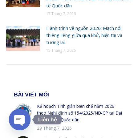
tế Quốc dân
17 Tháng 7, 2026
Hành trình về nguồn 2026: Mạch nối
thiêng liêng giữa quá khứ, hiện tại và
tương lai
15 Tháng 7, 2026
BÀI VIẾT MỚI
Kế hoạch Tinh giản biên chế năm 2026
theo Nghị định số 154/2025/NĐ-CP tại Đại
Liên hệ
học Kinh tế Quốc dân
29 Tháng 7, 2026
Open chaty