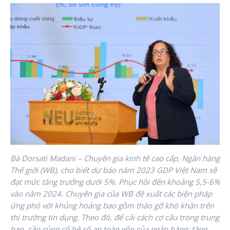
Bà Dorsati Madani – Chuyên gia kinh tế cao cấp, Ngân hàng
Thế giới (WB), cho biết dự báo năm 2023 GDP Việt Nam sẽ
đạt mức tăng trưởng dưới 5%. Phục hồi đến khoảng 5,5-6%
vào năm 2024. Chuyên gia của WB đề xuất các biện pháp
ứng phó với khủng hoảng bao gồm tháo gỡ khó khăn trên
thị trường tín dụng. Theo đó, để cải cách cơ cấu trong trung
hạn, cần củng cố hệ số an toàn vốn của ngân hàng; tăng