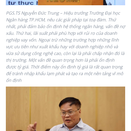
PGS.TS Nguyễn Đức Trung – Hiệu trưởng Trường Đại học
Ngân hàng TP.HCM, nêu các giải pháp tại toạ đàm. Thứ
nhất, phải đảm bảo ổn định hệ thống ngân hàng, vấn đề nợ
xấu. Thứ hai, lãi suất phải phù hợp với rủi ro của doanh
nghiệp vay vốn. Ngoại trừ những trường hợp những lĩnh
vực ưu tiên như xuất khẩu hay với doanh nghiệp nhỏ và
vừa sử dụng công nghệ cao, còn lại là phải chấp nhận đó là
thị trường. Một vấn đề quan trọng hơn là phải ổn định
được tỷ giá. Thời điểm này ổn định tỷ giá là rất quan trọng
để tránh nhập khẩu lạm phát và tạo ra một nền tảng vĩ mô
ổn định