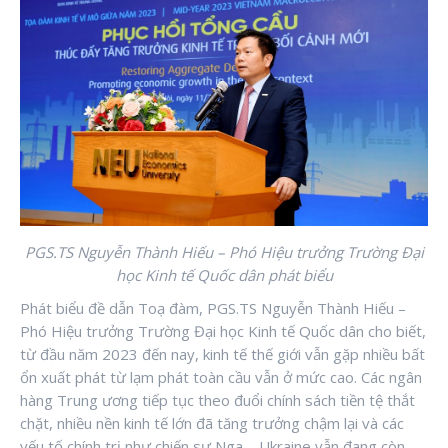
PGS.TS Nguyễn Thành Hiếu – Phó Hiệu trưởng Trường Đại
học Kinh tế Quốc dân phát biểu
Phát biểu đề dẫn Toạ đàm, PGS.TS Nguyễn Thành Hiếu –
Phó Hiệu trưởng Trường Đại học Kinh tế Quốc dân cho biết,
từ đầu năm 2023 đến nay, kinh tế thế giới vẫn gặp nhiều bất
ổn xuất phát từ lạm phát toàn cầu vẫn ở mức cao. Các ngân
hàng Trung ương tiếp tục theo đuổi chính sách tiền tệ thắt
chặt, nhiều nền kinh tế lớn đã tăng trưởng chậm lại và các
yếu tố chính trị như chiến sự Nga – Ukraine vẫn đang còn