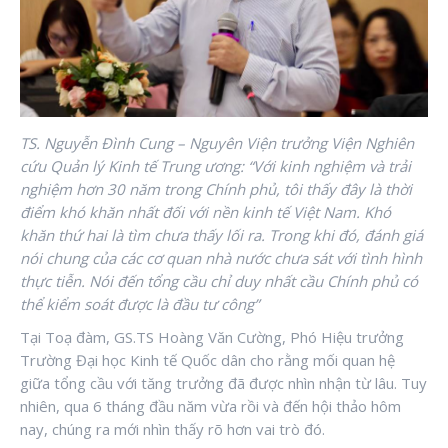
TS. Nguyễn Đình Cung – Nguyên Viện trưởng Viện Nghiên
cứu Quản lý Kinh tế Trung ương: “Với kinh nghiệm và trải
nghiệm hơn 30 năm trong Chính phủ, tôi thấy đây là thời
điểm khó khăn nhất đối với nền kinh tế Việt Nam. Khó
khăn thứ hai là tìm chưa thấy lối ra. Trong khi đó, đánh giá
nói chung của các cơ quan nhà nước chưa sát với tình hình
thực tiễn. Nói đến tổng cầu chỉ duy nhất cầu Chính phủ có
thể kiểm soát được là đầu tư công”
Tại Toạ đàm, GS.TS Hoàng Văn Cường, Phó Hiệu trưởng
Trường Đại học Kinh tế Quốc dân cho rằng mối quan hệ
giữa tổng cầu với tăng trưởng đã được nhìn nhận từ lâu. Tuy
nhiên, qua 6 tháng đầu năm vừa rồi và đến hội thảo hôm
nay, chúng ra mới nhìn thấy rõ hơn vai trò đó.