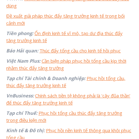
dùng
Đề xuất giải pháp thúc đẩy tăng trưởng kinh tế trong bối
cảnh mới
Tiền phong:
Ổn định kinh tế vĩ mô, tạo dư địa thúc đẩy
tăng trưởng kinh tế
Báo Hải quan:
Thúc đẩy tổng cầu cho kinh tế hồi phục
Việt Nam Plus:
Cần biện pháp phục hồi tổng cầu kịp thời
nhằm thúc đẩy tăng trưởng
Tạp chí Tài chính & Doanh nghiệp:
Phục hồi tổng cầu,
thúc đẩy tăng trưởng kinh tế
VnBusiness:
Chính sách tiền tệ không phải là ‘cây đũa thần’
để thúc đẩy tăng trưởng kinh tế
Tạp chí Thuế:
Phục hồi tổng cầu thúc đẩy tăng trưởng
trong điều kiện mới
Kinh tế & Đô thị:
Phục hồi nền kinh tế thông qua khôi phục
tổng cầu