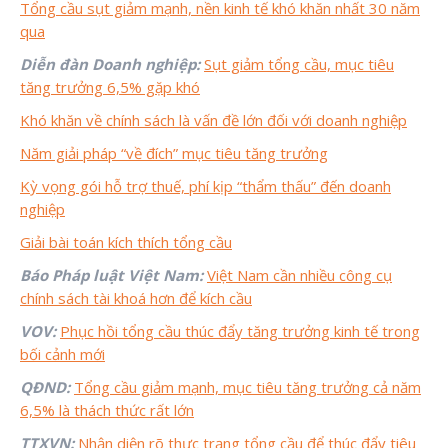
Tổng cầu sụt giảm mạnh, nền kinh tế khó khăn nhất 30 năm
qua
Diễn đàn Doanh nghiệp:
Sụt giảm tổng cầu, mục tiêu
tăng trưởng 6,5% gặp khó
Khó khăn về chính sách là vấn đề lớn đối với doanh nghiệp
Năm giải pháp “về đích” mục tiêu tăng trưởng
Kỳ vọng gói hỗ trợ thuế, phí kịp “thẩm thấu” đến doanh
nghiệp
Giải bài toán kích thích tổng cầu
Báo Pháp luật Việt Nam:
Việt Nam cần nhiều công cụ
chính sách tài khoá hơn để kích cầu
VOV:
Phục hồi tổng cầu thúc đẩy tăng trưởng kinh tế trong
bối cảnh mới
QĐND:
Tổng cầu giảm mạnh, mục tiêu tăng trưởng cả năm
6,5% là thách thức rất lớn
TTXVN:
Nhận diện rõ thực trạng tổng cầu để thúc đẩy tiêu