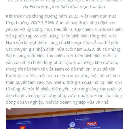
(VnEconomy) phát biểu khai mạc Toạ đàm
Kết thúc nửa chặng đường năm 2023, Việt Nam đạt mức
tăng trưởng GDP 3,72%. Con số này được nhận định còn
yếu so với kỳ vọng, mục tiêu đề ra, tuy nhiên, trước các diễn
biến phức tạp và khó lường. Trên bình diện tổng thể, Việt
Nam vẫn là một điểm sáng của khu vực Châu Á và thế giới.
Các chuyên gia nhận định, nửa cuối năm 2023, dù có những
điểm sáng xuất hiện, tuy nhiên, xét trên bình diện quốc tế
vẫn còn nhiều biến động phức tạp, khó lường, khó dự báo,
trong khi nền kinh tế Việt Nam có độ mở lớn, mức độ tổn
thương cao. Xét trên bình diện trong nước, mặc dù với tinh
thần quyết tâm cao, tuy nhiên, thời gian qua, nội tại nền kinh
tế cũng đã bộc lộ nhiều điểm yếu, cả trong công tác quản lý,
điều hành và năng lực ứng phó, vượt qua khó khăn của cộng
đồng doanh nghiệp, nhất là doanh nghiệp vừa và nhỏ.