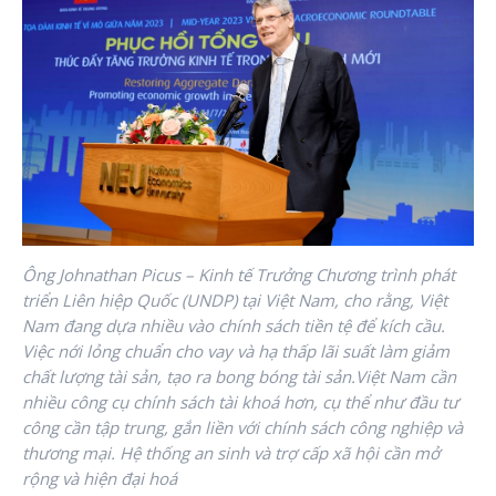
Ông Johnathan Picus – Kinh tế Trưởng Chương trình phát
triển Liên hiệp Quốc (UNDP) tại Việt Nam, cho rằng, Việt
Nam đang dựa nhiều vào chính sách tiền tệ để kích cầu.
Việc nới lỏng chuẩn cho vay và hạ thấp lãi suất làm giảm
chất lượng tài sản, tạo ra bong bóng tài sản.Việt Nam cần
nhiều công cụ chính sách tài khoá hơn, cụ thể như đầu tư
công cần tập trung, gắn liền với chính sách công nghiệp và
thương mại. Hệ thống an sinh và trợ cấp xã hội cần mở
rộng và hiện đại hoá