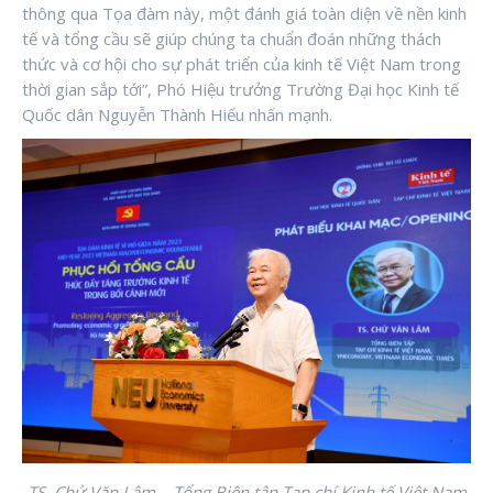
thông qua Tọa đàm này, một đánh giá toàn diện về nền kinh
tế và tổng cầu sẽ giúp chúng ta chuẩn đoán những thách
thức và cơ hội cho sự phát triển của kinh tế Việt Nam trong
thời gian sắp tới”, Phó Hiệu trưởng Trường Đại học Kinh tế
Quốc dân Nguyễn Thành Hiếu nhấn mạnh.
TS. Chử Văn Lâm – Tổng Biên tập Tạp chí Kinh tế Việt Nam