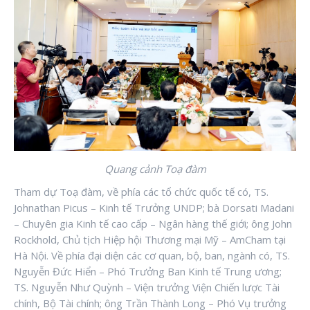
Quang cảnh Toạ đàm
Tham dự Toạ đàm, về phía các tổ chức quốc tế có, TS.
Johnathan Picus – Kinh tế Trưởng UNDP; bà Dorsati Madani
– Chuyên gia Kinh tế cao cấp – Ngân hàng thế giới; ông John
Rockhold, Chủ tịch Hiệp hội Thương mại Mỹ – AmCham tại
Hà Nội. Về phía đại diện các cơ quan, bộ, ban, ngành có, TS.
Nguyễn Đức Hiển – Phó Trưởng Ban Kinh tế Trung ương;
TS. Nguyễn Như Quỳnh – Viện trưởng Viện Chiến lược Tài
chính, Bộ Tài chính; ông Trần Thành Long – Phó Vụ trưởng