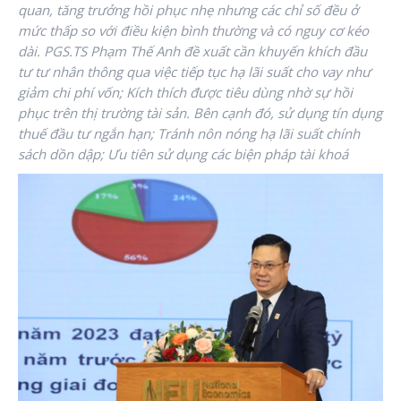
quan, tăng trưởng hồi phục nhẹ nhưng các chỉ số đều ở
mức thấp so với điều kiện bình thường và có nguy cơ kéo
dài. PGS.TS Phạm Thế Anh đề xuất cần khuyến khích đầu
tư tư nhân thông qua việc tiếp tục hạ lãi suất cho vay như
giảm chi phí vốn; Kích thích được tiêu dùng nhờ sự hồi
phục trên thị trường tài sản. Bên cạnh đó, sử dụng tín dụng
thuế đầu tư ngắn hạn; Tránh nôn nóng hạ lãi suất chính
sách dồn dập; Ưu tiên sử dụng các biện pháp tài khoá