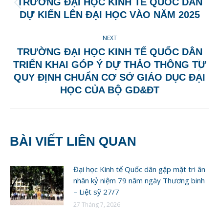
TRƯỜNG ĐẠI HỌC KINH TẾ QUỐC DÂN
Previous
DỰ KIẾN LÊN ĐẠI HỌC VÀO NĂM 2025
post:
NEXT
TRƯỜNG ĐẠI HỌC KINH TẾ QUỐC DÂN
TRIỂN KHAI GÓP Ý DỰ THẢO THÔNG TƯ
Next
QUY ĐỊNH CHUẨN CƠ SỞ GIÁO DỤC ĐẠI
post:
HỌC CỦA BỘ GD&ĐT
BÀI VIẾT LIÊN QUAN
Đại học Kinh tế Quốc dân gặp mặt tri ân
nhân kỷ niệm 79 năm ngày Thương binh
– Liệt sỹ 27/7
27 Tháng 7, 2026