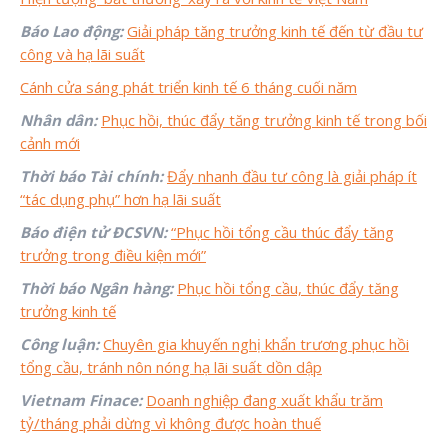
Báo Lao động:
Giải pháp tăng trưởng kinh tế đến từ đầu tư
công và hạ lãi suất
Cánh cửa sáng phát triển kinh tế 6 tháng cuối năm
Nhân dân:
Phục hồi, thúc đẩy tăng trưởng kinh tế trong bối
cảnh mới
Thời báo Tài chính:
Đẩy nhanh đầu tư công là giải pháp ít
“tác dụng phụ” hơn hạ lãi suất
Báo điện tử ĐCSVN:
“Phục hồi tổng cầu thúc đẩy tăng
trưởng trong điều kiện mới”
Thời báo Ngân hàng:
Phục hồi tổng cầu, thúc đẩy tăng
trưởng kinh tế
Công luận:
Chuyên gia khuyến nghị khẩn trương phục hồi
tổng cầu, tránh nôn nóng hạ lãi suất dồn dập
Vietnam Finace:
Doanh nghiệp đang xuất khẩu trăm
tỷ/tháng phải dừng vì không được hoàn thuế