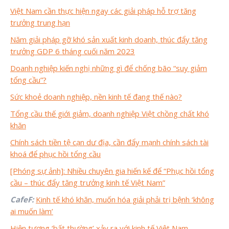
Việt Nam cần thực hiện ngay các giải pháp hỗ trợ tăng
trưởng trung hạn
Năm giải pháp gỡ khó sản xuất kinh doanh, thúc đẩy tăng
trưởng GDP 6 tháng cuối năm 2023
Doanh nghiệp kiến nghị những gì để chống bão “suy giảm
tổng cầu”?
Sức khoẻ doanh nghiệp, nền kinh tế đang thế nào?
Tổng cầu thế giới giảm, doanh nghiệp Việt chồng chất khó
khăn
Chính sách tiền tệ cạn dư địa, cần đẩy mạnh chính sách tài
khoá để phục hồi tổng cầu
[Phóng sự ảnh]: Nhiều chuyên gia hiến kế để “Phục hồi tổng
cầu – thúc đẩy tăng trưởng kinh tế Việt Nam”
CafeF:
Kinh tế khó khăn, muốn hóa giải phải trị bệnh ‘không
ai muốn làm’
Hiện tượng ‘bất thường’ xảy ra với kinh tế Việt Nam