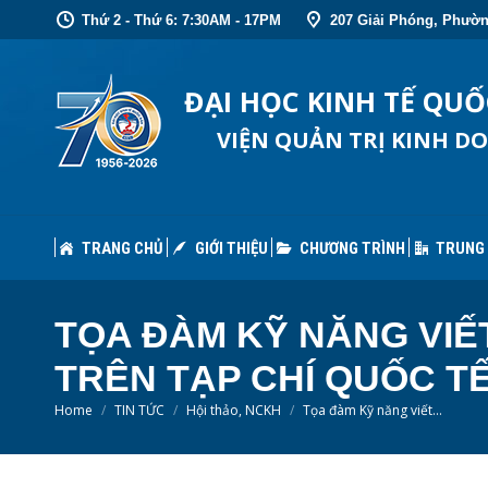
Thứ 2 - Thứ 6: 7:30AM - 17PM
207 Giải Phóng, Phườn
TRANG CHỦ
GIỚI THIỆU
CHƯƠNG TRÌNH
TRUNG
ĐẠI HỌC KINH TẾ QU
VIỆN QUẢN TRỊ KINH D
TRANG CHỦ
GIỚI THIỆU
CHƯƠNG TRÌNH
TRUNG
TỌA ĐÀM KỸ NĂNG VIẾ
TRÊN TẠP CHÍ QUỐC TẾ
You are here:
Home
TIN TỨC
Hội thảo, NCKH
Tọa đàm Kỹ năng viết…