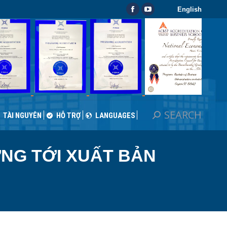
English
SEARCH
Search:
Facebook
YouTube
TÀI NGUYÊN
HỖ TRỢ
LANGUAGES
page
page
opens
opens
in
in
new
new
window
window
SEARCH
Search:
TÀI NGUYÊN
HỖ TRỢ
LANGUAGES
NG TỚI XUẤT BẢN