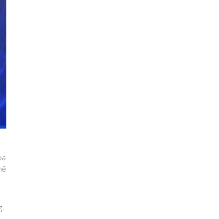
oa
hế
g
g.