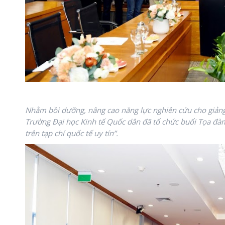
Nhằm bồi dưỡng, nâng cao năng lực nghiên cứu cho giảng
Trường Đại học Kinh tế Quốc dân đã tổ chức buổi Tọa đàm 
trên tạp chí quốc tế uy tín”.