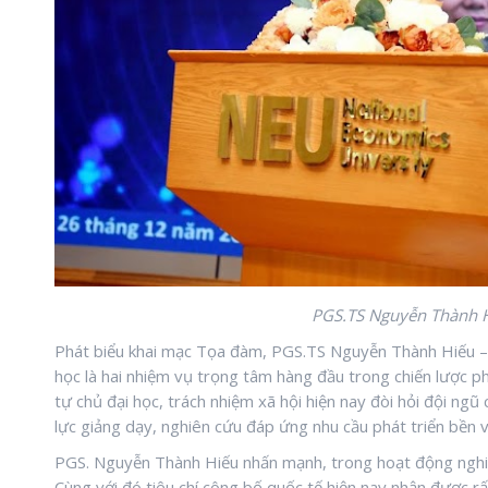
PGS.TS Nguyễn Thành H
Phát biểu khai mạc Tọa đàm, PGS.TS Nguyễn Thành Hiếu –
học là hai nhiệm vụ trọng tâm hàng đầu trong chiến lược p
tự chủ đại học, trách nhiệm xã hội hiện nay đòi hỏi đội ngũ 
lực giảng dạy, nghiên cứu đáp ứng nhu cầu phát triển bền 
PGS. Nguyễn Thành Hiếu nhấn mạnh, trong hoạt động nghiê
Cùng với đó tiêu chí công bố quốc tế hiện nay nhận được r