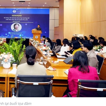
h tại buổi tọa đàm