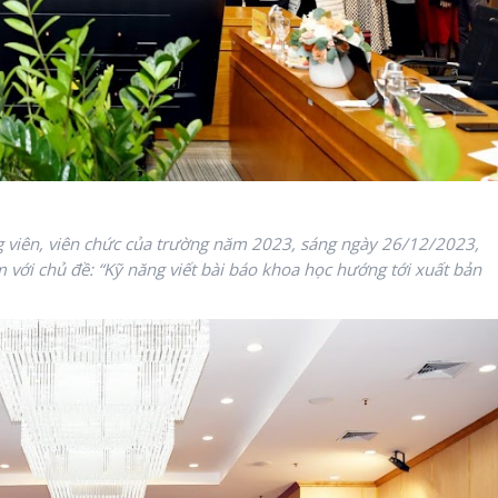
 viên, viên chức của trường năm 2023, sáng ngày 26/12/2023,
với chủ đề: “Kỹ năng viết bài báo khoa học hướng tới xuất bản