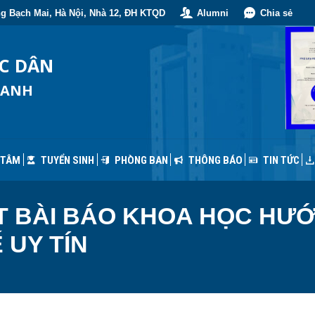
g Bạch Mai, Hà Nội, Nhà 12, ĐH KTQD
Alumni
Chia sẻ
 TÂM
TUYỂN SINH
PHÒNG BAN
THÔNG BÁO
TIN TỨC
ỐC DÂN
OANH
 TÂM
TUYỂN SINH
PHÒNG BAN
THÔNG BÁO
TIN TỨC
T BÀI BÁO KHOA HỌC HƯỚ
 UY TÍN