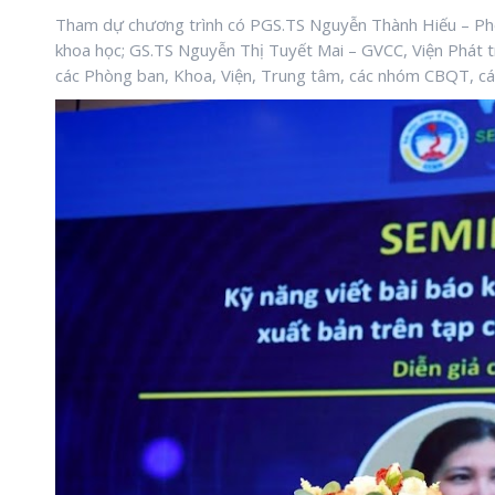
Tham dự chương trình có PGS.TS Nguyễn Thành Hiếu – Ph
khoa học; GS.TS Nguyễn Thị Tuyết Mai – GVCC, Viện Phát tr
các Phòng ban, Khoa, Viện, Trung tâm, các nhóm CBQT, các