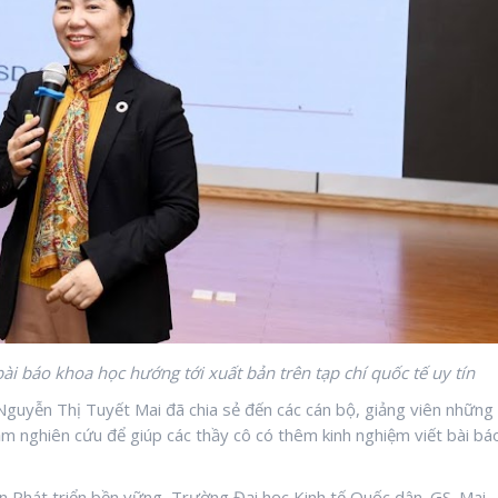
ài báo khoa học hướng tới xuất bản trên tạp chí quốc tế uy tín
Nguyễn Thị Tuyết Mai đã chia sẻ đến các cán bộ, giảng viên những
ăm nghiên cứu để giúp các thầy cô có thêm kinh nghiệm viết bài bá
ện Phát triển bền vững, Trường Đại học Kinh tế Quốc dân. GS. Mai