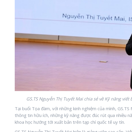
GS.TS Nguyễn Thị Tuyết Mai chia sẻ về Kỹ năng viết b
Tại buổi Tọa đàm, với những kinh nghiệm của mình, GS.TS 
thông tin hữu ích, những kỹ năng được đúc rút qua nhiều n
khoa học hướng tới xuất bản trên tạp chí quốc tế uy tín.
GS.TS Nguyễn Thị Tuyết Mai hiện là giảng viên cao cấp, Vi