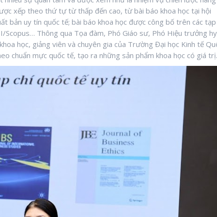
ược xếp theo thứ tự từ thấp đến cao, từ bài báo khoa học tại hội
uất bản uy tín quốc tế; bài báo khoa học được công bố trên các tạp
c ISI/Scopus… Thông qua Tọa đàm, Phó Giáo sư, Phó Hiệu trưởng hy
hà khoa học, giảng viên và chuyên gia của Trường Đại học Kinh tế Qu
heo chuẩn mực quốc tế, tạo ra những sản phẩm khoa học có giá trị