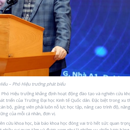
iếu – Phó Hiệu trưởng phát biểu
 Phó Hiệu trưởng khẳng định hoạt động đào tạo và nghiên cứu kh
hát triển của Trường Đại học Kinh tế Quốc dân. Đặc biệt trong xu t
cán bộ, giảng viên phải luôn nỗ lực học tập, nâng cao trình độ, năn
vững của mỗi cá nhân, đơn vị.
n cứu khoa học, bài báo khoa học đóng vai trò hết sức quan trọn
ất nhiều sự quan tâm và được xem như là nhiệm vụ chiến lược hàng