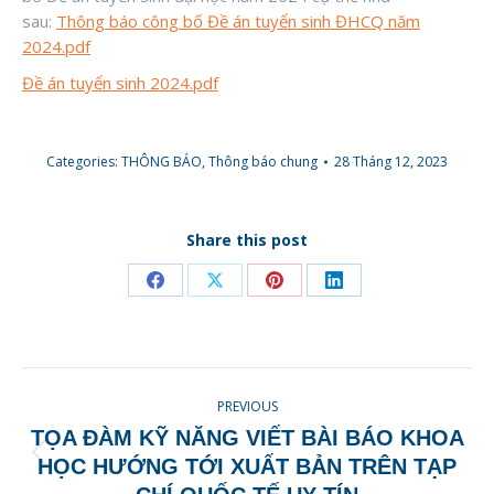
sau:
Thông báo công bố Đề án tuyển sinh ĐHCQ năm
2024.pdf
Đề án tuyển sinh 2024.pdf
Categories:
THÔNG BÁO
,
Thông báo chung
28 Tháng 12, 2023
Share this post
Share
Share
Share
Share
on
on
on
on
Facebook
X
Pinterest
LinkedIn
POST
PREVIOUS
NAVIGATION
TỌA ĐÀM KỸ NĂNG VIẾT BÀI BÁO KHOA
Previous
HỌC HƯỚNG TỚI XUẤT BẢN TRÊN TẠP
post: