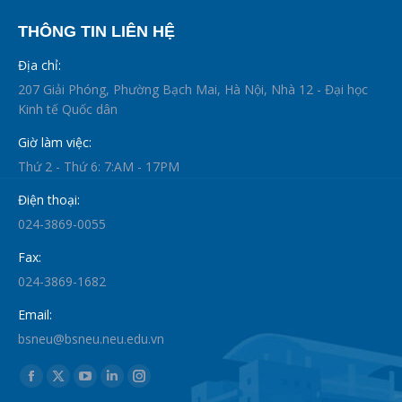
THÔNG TIN LIÊN HỆ
Địa chỉ:
207 Giải Phóng, Phường Bạch Mai, Hà Nội, Nhà 12 - Đại học
Kinh tế Quốc dân
Giờ làm việc:
Thứ 2 - Thứ 6: 7:AM - 17PM
Điện thoại:
024-3869-0055
Fax:
024-3869-1682
Email:
bsneu@bsneu.neu.edu.vn
Find us on:
Facebook
X
YouTube
Linkedin
Instagram