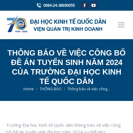
Facebook
YouTube
0084-24-38690055
page
page
opens
opens
in
in
new
new
window
window
THÔNG BÁO VỀ VIỆC CÔNG BỐ
ĐỀ ÁN TUYỂN SINH NĂM 2024
CỦA TRƯỜNG ĐẠI HỌC KINH
TẾ QUỐC DÂN
You are here:
Home
THÔNG BÁO
Thông báo về việc công…
Trường Đại học Kinh tế Quốc dân thông báo về việc công
bố Đề án tuyển sinh đại học năm 2024 cụ thể như