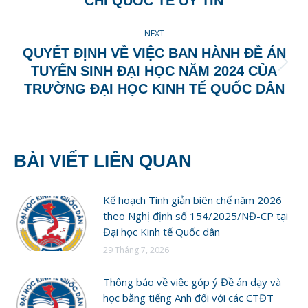
CHÍ QUỐC TẾ UY TÍN
NEXT
QUYẾT ĐỊNH VỀ VIỆC BAN HÀNH ĐỀ ÁN
Next
TUYỂN SINH ĐẠI HỌC NĂM 2024 CỦA
post:
TRƯỜNG ĐẠI HỌC KINH TẾ QUỐC DÂN
BÀI VIẾT LIÊN QUAN
Kế hoạch Tinh giản biên chế năm 2026
theo Nghị định số 154/2025/NĐ-CP tại
Đại học Kinh tế Quốc dân
29 Tháng 7, 2026
Thông báo về việc góp ý Đề án dạy và
học bằng tiếng Anh đối với các CTĐT