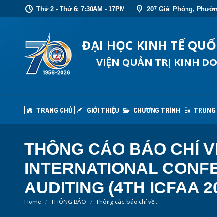
Thứ 2 - Thứ 6: 7:30AM - 17PM
207 Giải Phóng, Phườn
TRANG CHỦ
GIỚI THIỆU
CHƯƠNG TRÌNH
TRUNG
ĐẠI HỌC KINH TẾ QU
VIỆN QUẢN TRỊ KINH D
TRANG CHỦ
GIỚI THIỆU
CHƯƠNG TRÌNH
TRUNG
THÔNG CÁO BÁO CHÍ V
INTERNATIONAL CONF
AUDITING (4TH ICFAA 2
You are here:
Home
THÔNG BÁO
Thông cáo báo chí về…