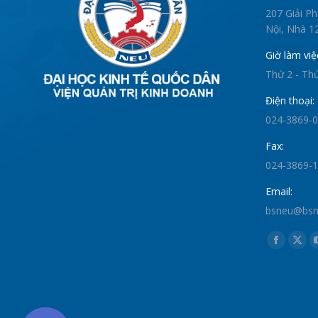
207 Giải P
Nội, Nhà 12
Giờ làm việ
Thứ 2 - Th
Điện thoại:
024-3869-
Fax:
024-3869-
Email:
bsneu@bsne
Find us on:
Faceboo
X
page
pag
opens
ope
in
in