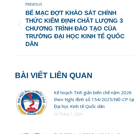
PREVIOUS
NAVIGATION
BẾ MẠC ĐỢT KHẢO SÁT CHÍNH
THỨC KIỂM ĐỊNH CHẤT LƯỢNG 3
Previous
CHƯƠNG TRÌNH ĐÀO TẠO CỦA
post:
TRƯỜNG ĐẠI HỌC KINH TẾ QUỐC
DÂN
BÀI VIẾT LIÊN QUAN
Kế hoạch Tinh giản biên chế năm 2026
theo Nghị định số 154/2025/NĐ-CP tạ
Đại học Kinh tế Quốc dân
29 Tháng 7, 2026