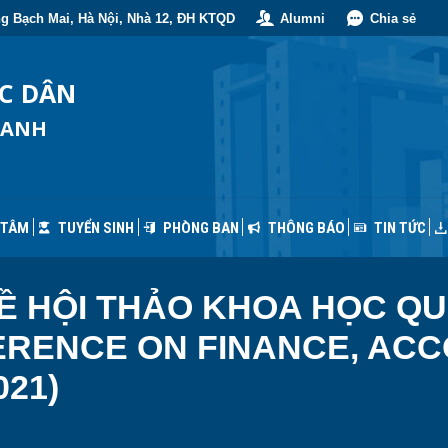
g Bạch Mai, Hà Nội, Nhà 12, ĐH KTQD
Alumni
Chia sẻ
 TÂM
TUYỂN SINH
PHÒNG BAN
THÔNG BÁO
TIN TỨC
ỐC DÂN
OANH
 TÂM
TUYỂN SINH
PHÒNG BAN
THÔNG BÁO
TIN TỨC
Ề HỘI THẢO KHOA HỌC QU
ERENCE ON FINANCE, AC
021)