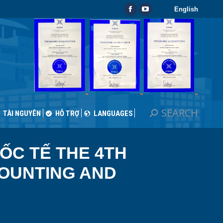
English
SEARCH
Search:
Facebook
YouTube
TÀI NGUYÊN
HỖ TRỢ
LANGUAGES
page
page
opens
opens
in
in
new
new
window
window
SEARCH
Search:
TÀI NGUYÊN
HỖ TRỢ
LANGUAGES
ỐC TẾ THE 4TH
COUNTING AND