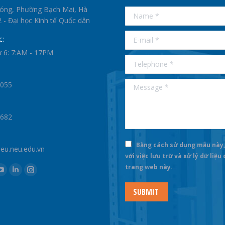
supertotobet
hóng, Phường Bạch Mai, Hà
Name *
betist
 - Đại học Kinh tế Quốc dân
E-mail *
c:
ứ 6: 7:AM - 17PM
Telephone *
Message *
0055
1682
Bằng cách sử dụng mẫu này,
u.neu.edu.vn
với việc lưu trữ và xử lý dữ liệu
trang web này.
k
YouTube
Linkedin
Instagram
e
page
page
page
SUBMIT
ns
opens
opens
opens
in
in
in