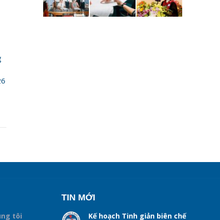
g
26
TIN MỚI
úng tôi
Kế hoạch Tinh giản biên chế