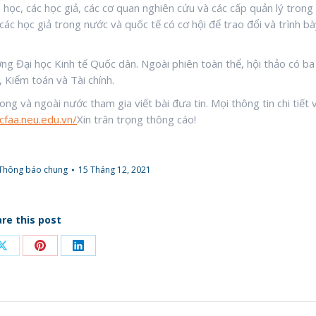
 học, các học giả, các cơ quan nghiên cứu và các cấp quản lý trong
các học giả trong nước và quốc tế có cơ hội để trao đổi và trình b
ng Đại học Kinh tế Quốc dân. Ngoài phiên toàn thể, hội thảo có ba
, Kiểm toán và Tài chính.
ng và ngoài nước tham gia viết bài đưa tin. Mọi thông tin chi tiết 
icfaa.neu.edu.vn/
Xin trân trọng thông cáo!
Thông báo chung
15 Tháng 12, 2021
re this post
Share
Share
Share
on
on
on
ook
X
Pinterest
LinkedIn