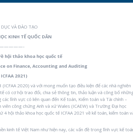
 DỤC VÀ ĐÀO TẠO
ỌC KINH TẾ QUỐC DÂN
—————-
về hội thảo khoa học quốc tế
nce on
F
inance,
A
ccounting and
A
uditing
ICFAA
2021
)
 3 (ICFAA 2020) và với mong muốn tạo điều kiện để các nhà nghiên
ế có cơ hội trao đổi, chia sẻ thông tin, thảo luận và công bố nhữn
các lĩnh vực có liên quan đến Kế toán, Kiểm toán và Tài chính –
án viên công chứng Anh và xứ Wales (ICAEW) và Trường Đại học
ứ 4 hội thảo khoa học quốc tế ICFAA 2021 về kế toán, kiểm toán v
n kinh tế Việt Nam như hiện nay, các vấn đề trong lĩnh vực kế toá