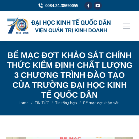
Facebook
YouTube
0084-24-38690055
page
page
opens
opens
in
in
new
new
window
window
BẾ MẠC ĐỢT KHẢO SÁT CHÍNH
THỨC KIỂM ĐỊNH CHẤT LƯỢNG
3 CHƯƠNG TRÌNH ĐÀO TẠO
CỦA TRƯỜNG ĐẠI HỌC KINH
TẾ QUỐC DÂN
You are here:
Home
TIN TỨC
Tin tổng hợp
Bế mạc đợt khảo sát…