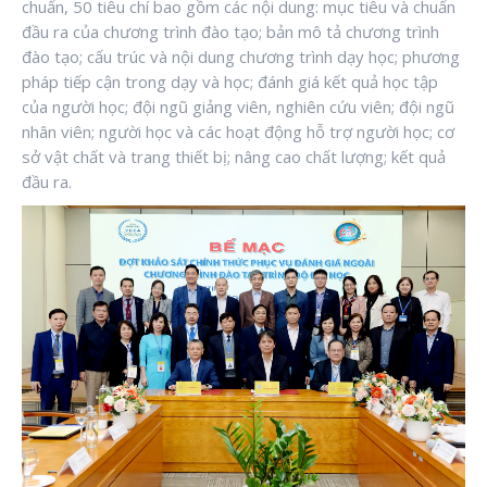
chuẩn, 50 tiêu chí bao gồm các nội dung: mục tiêu và chuẩn
đầu ra của chương trình đào tạo; bản mô tả chương trình
đào tạo; cấu trúc và nội dung chương trình dạy học; phương
pháp tiếp cận trong dạy và học; đánh giá kết quả học tập
của người học; đội ngũ giảng viên, nghiên cứu viên; đội ngũ
nhân viên; người học và các hoạt động hỗ trợ người học; cơ
sở vật chất và trang thiết bị; nâng cao chất lượng; kết quả
đầu ra.