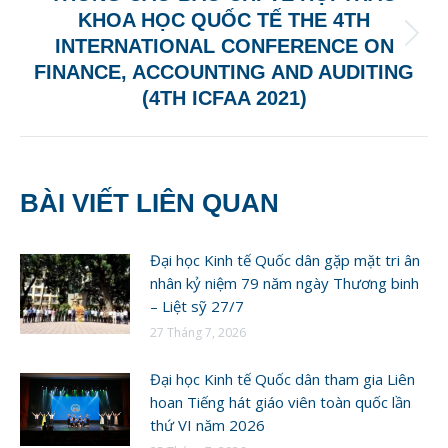
KHOA HỌC QUỐC TẾ THE 4TH
Next
INTERNATIONAL CONFERENCE ON
post:
FINANCE, ACCOUNTING AND AUDITING
(4TH ICFAA 2021)
BÀI VIẾT LIÊN QUAN
Đại học Kinh tế Quốc dân gặp mặt tri ân
nhân kỷ niệm 79 năm ngày Thương binh
– Liệt sỹ 27/7
27 Tháng 7, 2026
Đại học Kinh tế Quốc dân tham gia Liên
hoan Tiếng hát giáo viên toàn quốc lần
thứ VI năm 2026