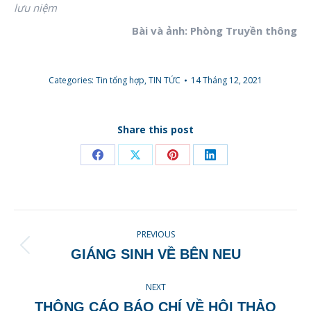
lưu niệm
Bài và ảnh: Phòng Truyền thông
Categories:
Tin tổng hợp
,
TIN TỨC
14 Tháng 12, 2021
Share this post
Share
Share
Share
Share
on
on
on
on
Facebook
X
Pinterest
LinkedIn
POST
PREVIOUS
NAVIGATION
Previous
GIÁNG SINH VỀ BÊN NEU
post:
NEXT
THÔNG CÁO BÁO CHÍ VỀ HỘI THẢO