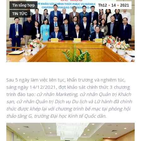
Tin tổng hợp
Th12
14
2021
TIN TỨC
Sau 5 ngày làm việc liên tục, khẩn trương và nghiêm túc,
sáng ngày 14/12/2021, đợt khảo sát chính thức 3 chương
trình đào tạo
: cử nhân Marketing, cử nhân Quản trị Khách
sạn, cử nhân Quản trị Dịch vụ Du lịch và Lữ hành đã chính
thức được khép lại với chương trình bế mạc tại phòng hội
thảo tầng G, trường Đại học Kinh tế Quốc dân.