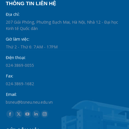
THÔNG TIN LIÊN HỆ
Địa chỉ:
207 Giải Phóng, Phường Bạch Mai, Hà Nội, Nhà 12 - Đại học
Kinh tế Quốc dân
Giờ làm việc:
Thứ 2 - Thứ 6: 7:AM - 17PM
Điện thoại:
024-3869-0055
Fax:
024-3869-1682
Email:
bsneu@bsneu.neu.edu.vn
Find us on:
Facebook
X
YouTube
Linkedin
Instagram
page
page
page
page
page