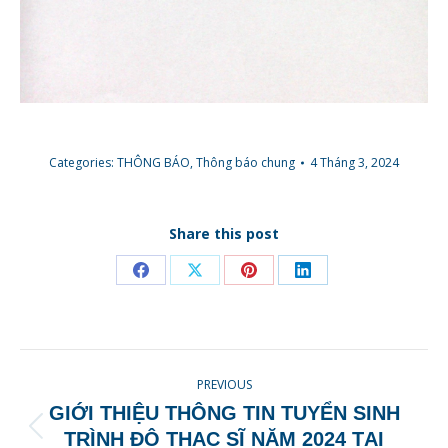
Categories:
THÔNG BÁO
,
Thông báo chung
4 Tháng 3, 2024
Share this post
Share
Share
Share
Share
on
on
on
on
Facebook
X
Pinterest
LinkedIn
POST
PREVIOUS
NAVIGATION
GIỚI THIỆU THÔNG TIN TUYỂN SINH
Previous
TRÌNH ĐỘ THẠC SĨ NĂM 2024 TẠI