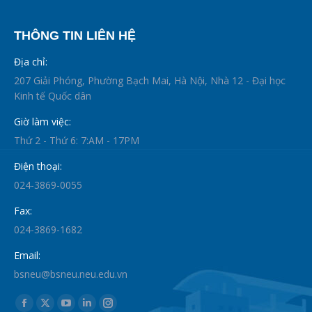
THÔNG TIN LIÊN HỆ
Địa chỉ:
207 Giải Phóng, Phường Bạch Mai, Hà Nội, Nhà 12 - Đại học
Kinh tế Quốc dân
Giờ làm việc:
Thứ 2 - Thứ 6: 7:AM - 17PM
Điện thoại:
024-3869-0055
Fax:
024-3869-1682
Email:
bsneu@bsneu.neu.edu.vn
Find us on:
Facebook
X
YouTube
Linkedin
Instagram