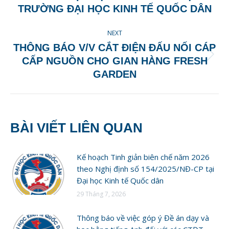
post:
TRƯỜNG ĐẠI HỌC KINH TẾ QUỐC DÂN
NEXT
THÔNG BÁO V/V CẮT ĐIỆN ĐẤU NỐI CÁP
Next
CẤP NGUỒN CHO GIAN HÀNG FRESH
post:
GARDEN
BÀI VIẾT LIÊN QUAN
Kế hoạch Tinh giản biên chế năm 2026
theo Nghị định số 154/2025/NĐ-CP tại
Đại học Kinh tế Quốc dân
29 Tháng 7, 2026
Thông báo về việc góp ý Đề án dạy và