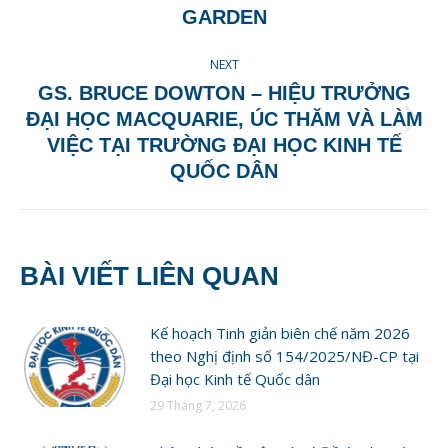
post:
GARDEN
NEXT
GS. BRUCE DOWTON – HIỆU TRƯỞNG
ĐẠI HỌC MACQUARIE, ÚC THĂM VÀ LÀM
Next
VIỆC TẠI TRƯỜNG ĐẠI HỌC KINH TẾ
post:
QUỐC DÂN
BÀI VIẾT LIÊN QUAN
Kế hoạch Tinh giản biên chế năm 2026
theo Nghị định số 154/2025/NĐ-CP tại
Đại học Kinh tế Quốc dân
29 Tháng 7, 2026