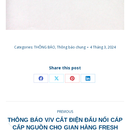
Categories:
THÔNG BÁO
,
Thông báo chung
4 Tháng 3, 2024
Share this post
Share
Share
Share
Share
on
on
on
on
Facebook
X
Pinterest
LinkedIn
POST
PREVIOUS
NAVIGATION
THÔNG BÁO V/V CẮT ĐIỆN ĐẤU NỐI CÁP
Previous
CẤP NGUỒN CHO GIAN HÀNG FRESH