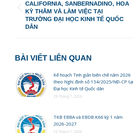
CALIFORNIA, SANBERNADINO, HOA
Previous
KỲ THĂM VÀ LÀM VIỆC TẠI
post:
TRƯỜNG ĐẠI HỌC KINH TẾ QUỐC
DÂN
BÀI VIẾT LIÊN QUAN
Kế hoạch Tinh giản biên chế năm 2026
theo Nghị định số 154/2025/NĐ-CP tạ
Đại học Kinh tế Quốc dân
29 Tháng 7, 2026
TKB EBBA và EBDB K66 kỳ 1 năm
2026-2027
23 Tháng 7, 2026