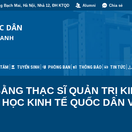
g Bạch Mai, Hà Nội, Nhà 12, ĐH KTQD
Alumni
Chia sẻ
 TÂM
TUYỂN SINH
PHÒNG BAN
THÔNG BÁO
TIN TỨC
ỐC DÂN
OANH
 TÂM
TUYỂN SINH
PHÒNG BAN
THÔNG BÁO
TIN TỨC
ẰNG THẠC SĨ QUẢN TRỊ K
 HỌC KINH TẾ QUỐC DÂN 