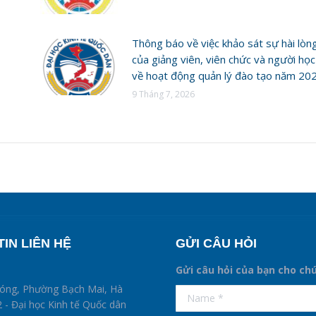
Thông báo về việc khảo sát sự hài lòn
của giảng viên, viên chức và người học
về hoạt động quản lý đào tạo năm 20
9 Tháng 7, 2026
IN LIÊN HỆ
GỬI CÂU HỎI
Gửi câu hỏi của bạn cho ch
supertotobet
hóng, Phường Bạch Mai, Hà
Name *
betist
 - Đại học Kinh tế Quốc dân