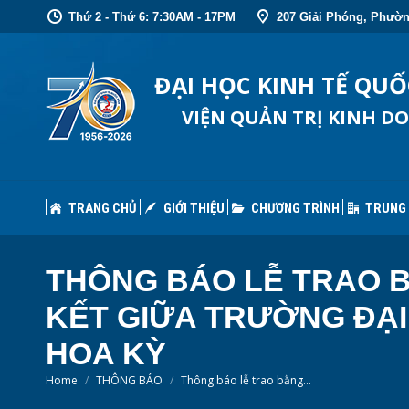
Thứ 2 - Thứ 6: 7:30AM - 17PM
207 Giải Phóng, Phườn
TRANG CHỦ
GIỚI THIỆU
CHƯƠNG TRÌNH
TRUNG
ĐẠI HỌC KINH TẾ QU
VIỆN QUẢN TRỊ KINH D
TRANG CHỦ
GIỚI THIỆU
CHƯƠNG TRÌNH
TRUNG
THÔNG BÁO LỄ TRAO B
KẾT GIỮA TRƯỜNG ĐẠI
HOA KỲ
You are here:
Home
THÔNG BÁO
Thông báo lễ trao bằng…