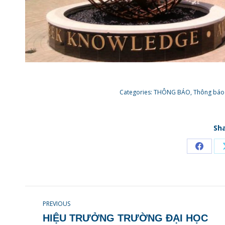
Categories:
THÔNG BÁO
,
Thông báo
Sha
Share
on
Faceb
POST
PREVIOUS
NAVIGATION
HIỆU TRƯỞNG TRƯỜNG ĐẠI HỌC