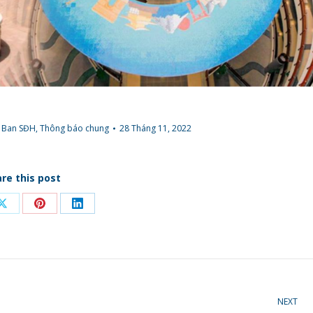
 Ban SĐH
,
Thông báo chung
28 Tháng 11, 2022
re this post
Share
Share
Share
on
on
on
ook
X
Pinterest
LinkedIn
NEXT