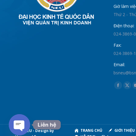
Giờ làm việ
Thứ 2 - Th
Điện thoại:
024-3869-
Fax:
024-3869-
Email:
bsneu@bsne
Find us on:
Faceboo
X
page
pag
opens
ope
in
in
new
new
Liên hệ
window
win
TRANG CHỦ
GIỚI THIỆU
© BSNEU - Design by