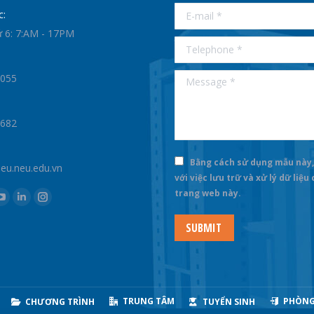
E-mail *
c:
ứ 6: 7:AM - 17PM
Telephone *
Message *
0055
1682
Bằng cách sử dụng mẫu này,
u.neu.edu.vn
với việc lưu trữ và xử lý dữ liệu
trang web này.
k
YouTube
Linkedin
Instagram
e
page
page
page
SUBMIT
ns
opens
opens
opens
in
in
in
new
new
new
dow
window
window
window
TRUNG TÂM
PHÒNG
CHƯƠNG TRÌNH
TUYỂN SINH