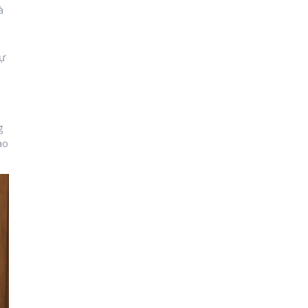
à
sự
g
ào