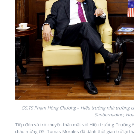
GS.TS Phạm Hồng Chương – Hiệu trưởng nhà trường c
Sanbernadino, Hoa 
Tiếp đón và trò chuyện thân mật với Hiệu trưởng Trường 
chào mừng GS. Tomas Morales đã dành thời gian trở lại 