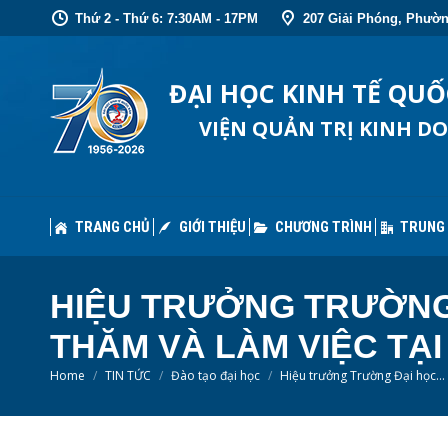
Thứ 2 - Thứ 6: 7:30AM - 17PM
207 Giải Phóng, Phườn
TRANG CHỦ
GIỚI THIỆU
CHƯƠNG TRÌNH
TRUNG
ĐẠI HỌC KINH TẾ QU
VIỆN QUẢN TRỊ KINH D
TRANG CHỦ
GIỚI THIỆU
CHƯƠNG TRÌNH
TRUNG
HIỆU TRƯỞNG TRƯỜNG 
THĂM VÀ LÀM VIỆC TẠ
You are here:
Home
TIN TỨC
Đào tạo đại học
Hiệu trưởng Trường Đại học…