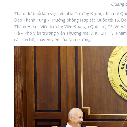
Quang c
Tham dự buổi làm việc, về phía Trường Đại học Kinh tế Q
Đào Thanh Tùng – Trưởng phòng Hợp tác Quốc tế; TS. Đ
Thành Hiếu – Viện trưởng Viện Đào tạo Quốc tế; TS. Vũ Vă
Hà – Phó Viện trưởng Viện Thương mại & KTQT; TS. Phạm
các cán bộ, chuyên viên của Nhà trường.