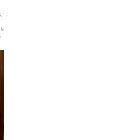
.
ải
g