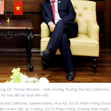
ùng
GS. Tomas Morales – Hiệu trưởng Trường Đại học California,
Kỳ trao đổi tại buổi làm việc
Đại học California, Sanbernadino, Hoa Kỳ, GS.TS Phạm Hồng Chươ
thăm và làm việc tại Trường. GS.TS Phạm Hồng Chương nhấn mạnh,