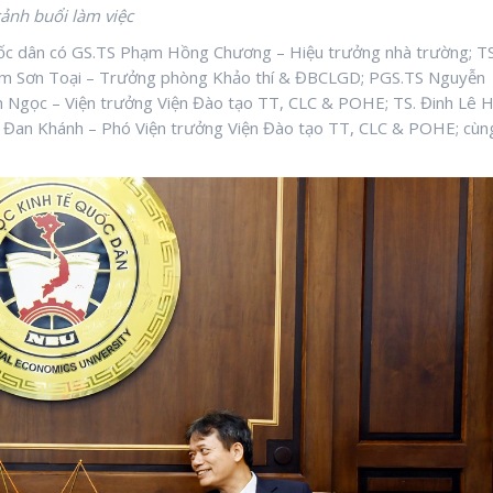
ảnh buổi làm việc
uốc dân có GS.TS Phạm Hồng Chương – Hiệu trưởng nhà trường; TS
àm Sơn Toại – Trưởng phòng Khảo thí & ĐBCLGD; PGS.TS Nguyễn
n Ngọc – Viện trưởng Viện Đào tạo TT, CLC & POHE; TS. Đinh Lê H
 Đan Khánh – Phó Viện trưởng Viện Đào tạo TT, CLC & POHE; cùn