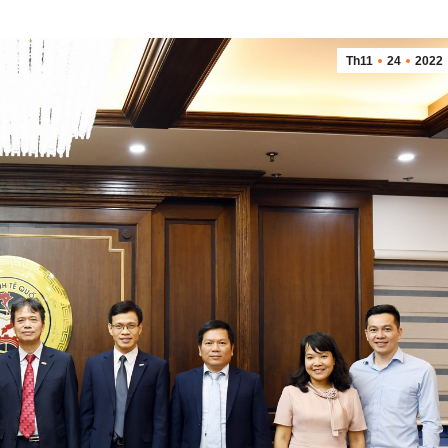
Th11
24
2022