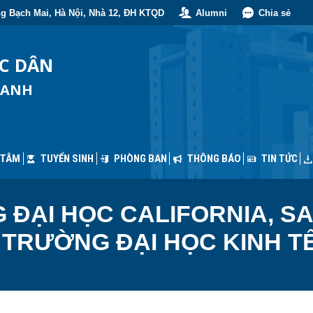
g Bạch Mai, Hà Nội, Nhà 12, ĐH KTQD
Alumni
Chia sẻ
 TÂM
TUYỂN SINH
PHÒNG BAN
THÔNG BÁO
TIN TỨC
ỐC DÂN
OANH
 TÂM
TUYỂN SINH
PHÒNG BAN
THÔNG BÁO
TIN TỨC
ĐẠI HỌC CALIFORNIA, S
I TRƯỜNG ĐẠI HỌC KINH 