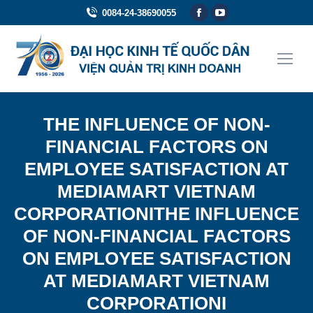
Facebook
YouTube
0084-24-38690055
page
page
opens
opens
in
in
new
new
window
window
THE INFLUENCE OF NON-
FINANCIAL FACTORS ON
EMPLOYEE SATISFACTION AT
MEDIAMART VIETNAM
CORPORATIONITHE INFLUENCE
OF NON-FINANCIAL FACTORS
ON EMPLOYEE SATISFACTION
AT MEDIAMART VIETNAM
CORPORATIONI