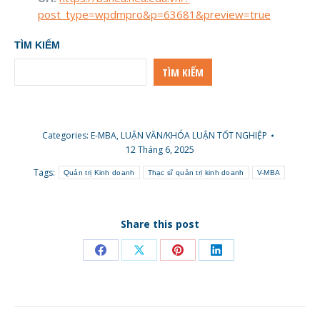
post_type=wpdmpro&p=63681&preview=true
TÌM KIẾM
TÌM KIẾM
Categories:
E-MBA
,
LUẬN VĂN/KHÓA LUẬN TỐT NGHIỆP
12 Tháng 6, 2025
Tags:
Quản trị Kinh doanh
Thạc sĩ quản trị kinh doanh
V-MBA
Share this post
Share
Share
Share
Share
on
on
on
on
Facebook
X
Pinterest
LinkedIn