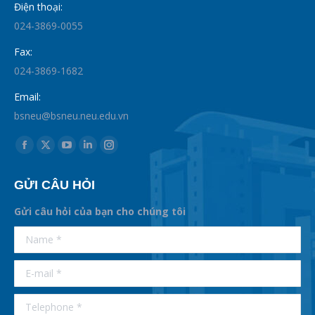
Điện thoại:
024-3869-0055
Fax:
024-3869-1682
Email:
bsneu@bsneu.neu.edu.vn
Find us on:
Facebook
X
YouTube
Linkedin
Instagram
page
page
page
page
page
GỬI CÂU HỎI
opens
opens
opens
opens
opens
in
in
in
in
in
Gửi câu hỏi của bạn cho chúng tôi
new
new
new
new
new
supertotobet
Name *
betist
window
window
window
window
window
E-mail *
Telephone *