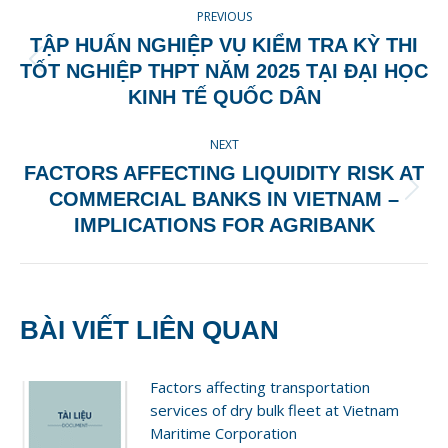
POST
PREVIOUS
NAVIGATION
TẬP HUẤN NGHIỆP VỤ KIỂM TRA KỲ THI
Previous
TỐT NGHIỆP THPT NĂM 2025 TẠI ĐẠI HỌC
post:
KINH TẾ QUỐC DÂN
NEXT
FACTORS AFFECTING LIQUIDITY RISK AT
Next
COMMERCIAL BANKS IN VIETNAM –
post:
IMPLICATIONS FOR AGRIBANK
BÀI VIẾT LIÊN QUAN
Factors affecting transportation
services of dry bulk fleet at Vietnam
Maritime Corporation