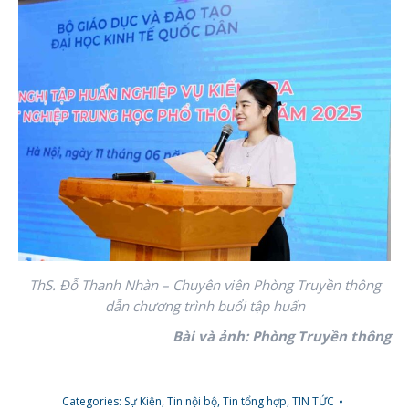
ThS. Đỗ Thanh Nhàn – Chuyên viên Phòng Truyền thông
dẫn chương trình buổi tập huấn
Bài và ảnh: Phòng Truyền thông
Categories:
Sự Kiện
,
Tin nội bộ
,
Tin tổng hợp
,
TIN TỨC