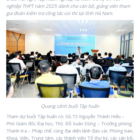
nghiệp THPT năm 2025 dành cho cán bộ, giảng viên tham
gia đoàn kiểm tra công tác coi thi tại tỉnh Hà Nam.
Quang cảnh buổi Tập huấn
Tham dự buổi Tập huấn có: GS.TS Nguyễn Thành Hiếu –
Phó Giám đốc Đại học; ThS. Đỗ Xuân Dũng – Trưởng phòng
Thanh tra – Pháp chế; cùng đại diện lãnh đạo các Phòng ban,
Khoa, Viện, Trung tâm, các thành viên Tổ thư ký, các cán bộ,