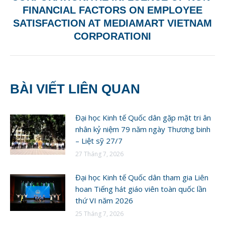
post:
FINANCIAL FACTORS ON EMPLOYEE
SATISFACTION AT MEDIAMART VIETNAM
CORPORATIONI
BÀI VIẾT LIÊN QUAN
Đại học Kinh tế Quốc dân gặp mặt tri ân
nhân kỷ niệm 79 năm ngày Thương binh
– Liệt sỹ 27/7
27 Tháng 7, 2026
Đại học Kinh tế Quốc dân tham gia Liên
hoan Tiếng hát giáo viên toàn quốc lần
thứ VI năm 2026
25 Tháng 7, 2026