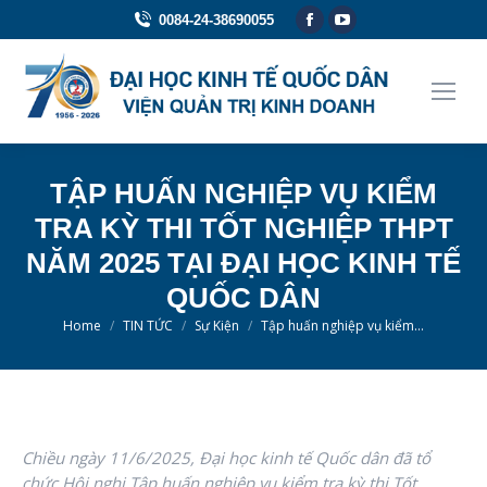
Facebook
YouTube
0084-24-38690055
page
page
opens
opens
in
in
new
new
window
window
TẬP HUẤN NGHIỆP VỤ KIỂM
TRA KỲ THI TỐT NGHIỆP THPT
NĂM 2025 TẠI ĐẠI HỌC KINH TẾ
QUỐC DÂN
You are here:
Home
TIN TỨC
Sự Kiện
Tập huấn nghiệp vụ kiểm…
Chiều ngày 11/6/2025, Đại học kinh tế Quốc dân đã tổ
chức Hội nghị Tập huấn nghiệp vụ kiểm tra kỳ thi Tốt