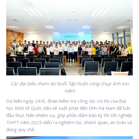
Các đại biểu tham dự buổi Tập huấn cùng chụp ảnh lưu
niệm
Dự kiến ngày 24/6, đoàn kiểm tra công tác coi thi của Đại
học Kinh tế Quốc dân sẽ xuất phát đến tỉnh Hà Nam để bắt
đầu thực hiện nhiệm vụ, góp phần đảm bảo kỳ thi tốt nghiệp
THPT năm 2025 diễn ra nghiêm túc, khách quan, an toàn và
đúng quy chế.