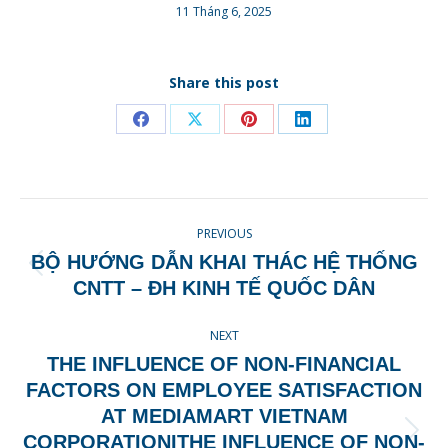
11 Tháng 6, 2025
Share this post
Share
Share
Share
Share
on
on
on
on
Facebook
X
Pinterest
LinkedIn
POST
PREVIOUS
NAVIGATION
BỘ HƯỚNG DẪN KHAI THÁC HỆ THỐNG
Previous
CNTT – ĐH KINH TẾ QUỐC DÂN
post:
NEXT
THE INFLUENCE OF NON-FINANCIAL
FACTORS ON EMPLOYEE SATISFACTION
AT MEDIAMART VIETNAM
Next
CORPORATIONITHE INFLUENCE OF NON-