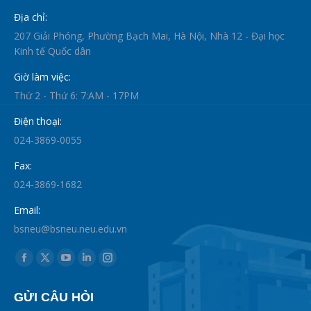
Địa chỉ:
207 Giải Phóng, Phường Bạch Mai, Hà Nội, Nhà 12 - Đại học
Kinh tế Quốc dân
Giờ làm việc:
Thứ 2 - Thứ 6: 7:AM - 17PM
Điện thoại:
024-3869-0055
Fax:
024-3869-1682
Email:
bsneu@bsneu.neu.edu.vn
Find us on:
Facebook
X
YouTube
Linkedin
Instagram
page
page
page
page
page
GỬI CÂU HỎI
opens
opens
opens
opens
opens