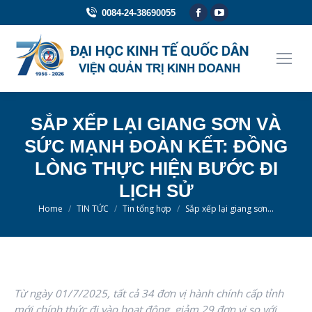
Facebook
YouTube
0084-24-38690055
page
page
opens
opens
in
in
new
new
window
window
SẮP XẾP LẠI GIANG SƠN VÀ
SỨC MẠNH ĐOÀN KẾT: ĐỒNG
LÒNG THỰC HIỆN BƯỚC ĐI
LỊCH SỬ
You are here:
Home
TIN TỨC
Tin tổng hợp
Sắp xếp lại giang sơn…
Từ ngày 01/7/2025, tất cả 34 đơn vị hành chính cấp tỉnh
mới chính thức đi vào hoạt động, giảm 29 đơn vị so với