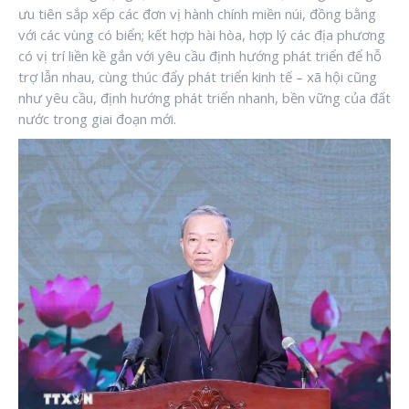
ưu tiên sắp xếp các đơn vị hành chính miền núi, đồng bằng
với các vùng có biển; kết hợp hài hòa, hợp lý các địa phương
có vị trí liền kề gắn với yêu cầu định hướng phát triển để hỗ
trợ lẫn nhau, cùng thúc đẩy phát triển kinh tế – xã hội cũng
như yêu cầu, định hướng phát triển nhanh, bền vững của đất
nước trong giai đoạn mới.