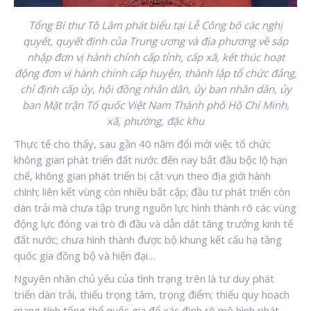
Tổng Bí thư Tô Lâm phát biểu tại Lễ Công bố các nghị
quyết, quyết định của Trung ương và địa phương về sáp
nhập đơn vị hành chính cấp tỉnh, cấp xã, kết thúc hoạt
động đơn vị hành chính cấp huyện, thành lập tổ chức đảng,
chỉ định cấp ủy, hội đồng nhân dân, ủy ban nhân dân, ủy
ban Mặt trận Tổ quốc Việt Nam Thành phố Hồ Chí Minh,
xã, phường, đặc khu
Thực tế cho thấy, sau gần 40 năm đổi mới việc tổ chức
không gian phát triển đất nước đến nay bắt đầu bộc lộ hạn
chế, không gian phát triển bị cắt vụn theo địa giới hành
chính; liên kết vùng còn nhiều bất cập; đầu tư phát triển còn
dàn trải mà chưa tập trung nguồn lực hình thành rõ các vùng
động lực đóng vai trò đi đầu và dẫn dắt tăng trưởng kinh tế
đất nước; chưa hình thành được bộ khung kết cấu hạ tầng
quốc gia đồng bộ và hiện đại…
Nguyên nhân chủ yếu của tình trạng trên là tư duy phát
triển dàn trải, thiếu trọng tâm, trọng điểm; thiếu quy hoạch
mang tính tổng thể quốc gia để xác định rõ mô hình phát