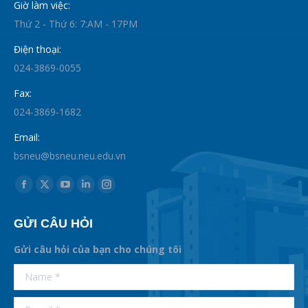
Giờ làm việc:
Thứ 2 - Thứ 6: 7:AM - 17PM
Điện thoại:
024-3869-0055
Fax:
024-3869-1682
Email:
bsneu@bsneu.neu.edu.vn
Find us on:
Facebook
X
YouTube
Linkedin
Instagram
page
page
page
page
page
GỬI CÂU HỎI
opens
opens
opens
opens
opens
in
in
in
in
in
Gửi câu hỏi của bạn cho chúng tôi
new
new
new
new
new
supertotobet
Name *
betist
window
window
window
window
window
E-mail *