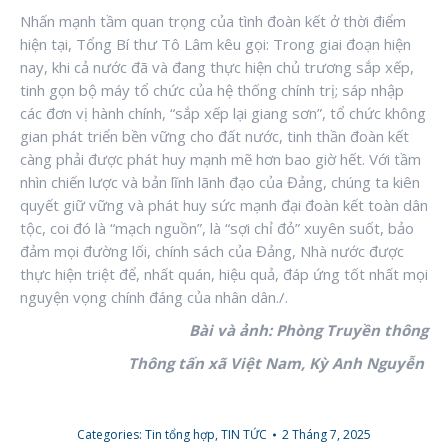
Nhấn mạnh tầm quan trọng của tình đoàn kết ở thời điểm
hiện tại, Tổng Bí thư Tô Lâm kêu gọi: Trong giai đoạn hiện
nay, khi cả nước đã và đang thực hiện chủ trương sắp xếp,
tinh gọn bộ máy tổ chức của hệ thống chính trị; sáp nhập
các đơn vị hành chính, “sắp xếp lại giang sơn”, tổ chức không
gian phát triển bền vững cho đất nước, tinh thần đoàn kết
càng phải được phát huy mạnh mẽ hơn bao giờ hết. Với tầm
nhìn chiến lược và bản lĩnh lãnh đạo của Đảng, chúng ta kiên
quyết giữ vững và phát huy sức mạnh đại đoàn kết toàn dân
tộc, coi đó là “mạch nguồn”, là “sợi chỉ đỏ” xuyên suốt, bảo
đảm mọi đường lối, chính sách của Đảng, Nhà nước được
thực hiện triệt để, nhất quán, hiệu quả, đáp ứng tốt nhất mọi
nguyện vọng chính đáng của nhân dân./.
Bài và ảnh: Phòng Truyền thông
Thông tấn xã Việt Nam,
Kỳ Anh Nguyễn
Categories:
Tin tổng hợp
,
TIN TỨC
2 Tháng 7, 2025