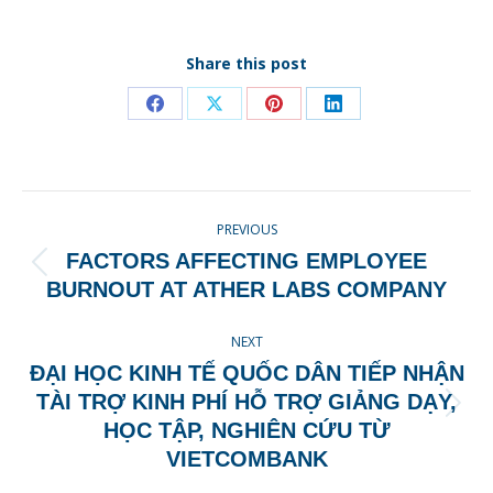
Share this post
Share
Share
Share
Share
on
on
on
on
Facebook
X
Pinterest
LinkedIn
POST
PREVIOUS
NAVIGATION
FACTORS AFFECTING EMPLOYEE
Previous
BURNOUT AT ATHER LABS COMPANY
post:
NEXT
ĐẠI HỌC KINH TẾ QUỐC DÂN TIẾP NHẬN
TÀI TRỢ KINH PHÍ HỖ TRỢ GIẢNG DẠY,
Next
HỌC TẬP, NGHIÊN CỨU TỪ
post:
VIETCOMBANK