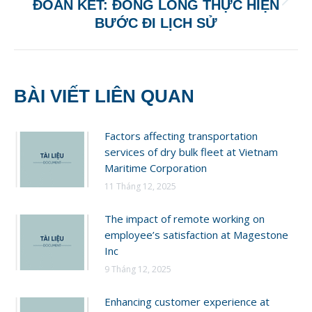
Next
ĐOÀN KẾT: ĐỒNG LÒNG THỰC HIỆN
post:
BƯỚC ĐI LỊCH SỬ
BÀI VIẾT LIÊN QUAN
Factors affecting transportation
services of dry bulk fleet at Vietnam
Maritime Corporation
11 Tháng 12, 2025
The impact of remote working on
employee’s satisfaction at Magestone
Inc
9 Tháng 12, 2025
Enhancing customer experience at