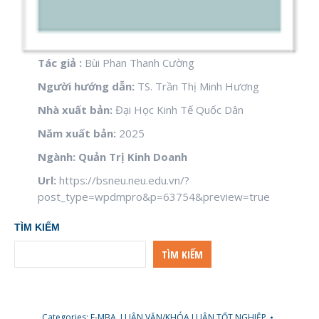
Tác giả :
Bùi Phan Thanh Cường
Người hướng dẫn:
TS. Trần Thị Minh Hương
Nhà xuất bản:
Đại Học Kinh Tế Quốc Dân
Năm xuất bản:
2025
Ngành: Quản Trị Kinh Doanh
Url:
https://bsneu.neu.edu.vn/?
post_type=wpdmpro&p=63754&preview=true
TÌM KIẾM
TÌM KIẾM
Categories:
E-MBA
,
LUẬN VĂN/KHÓA LUẬN TỐT NGHIỆP