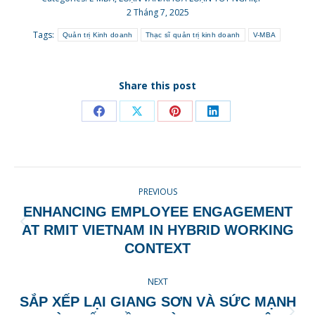
2 Tháng 7, 2025
Tags:
Quản trị Kinh doanh
Thạc sĩ quản trị kinh doanh
V-MBA
Share this post
Share
Share
Share
Share
on
on
on
on
Facebook
X
Pinterest
LinkedIn
POST
PREVIOUS
NAVIGATION
ENHANCING EMPLOYEE ENGAGEMENT
Previous
AT RMIT VIETNAM IN HYBRID WORKING
post:
CONTEXT
NEXT
SẮP XẾP LẠI GIANG SƠN VÀ SỨC MẠNH