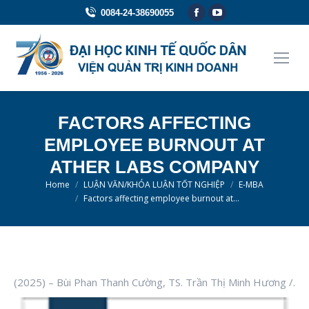
Facebook
YouTube
0084-24-38690055
page
page
opens
opens
in
in
new
new
window
window
FACTORS AFFECTING
EMPLOYEE BURNOUT AT
ATHER LABS COMPANY
You are here:
Home
LUẬN VĂN/KHÓA LUẬN TỐT NGHIỆP
E-MBA
Factors affecting employee burnout at…
(2025) – Bùi Phan Thanh Cường, TS. Trần Thị Minh Hương /.